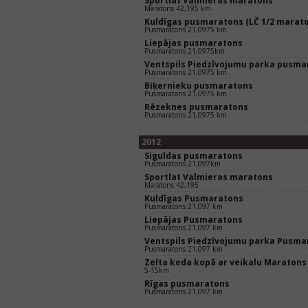
Sportlat Valmieras maratons
Maratons 42,195 km
Kuldīgas pusmaratons (LČ 1/2 marat
Pusmaratons 21,0975 km
Liepājas pusmaratons
Pusmaratons 21,0975km
Ventspils Piedzīvojumu parka pusma
Pusmaratons 21,0975 km
Biķernieku pusmaratons
Pusmaratons 21,0975 km
Rēzeknes pusmaratons
Pusmaratons 21,0975 km
2012
Siguldas pusmaratons
Pusmaratons 21,097km
Sportlat Valmieras maratons
Maratons 42,195
Kuldīgas Pusmaratons
Pusmaratons 21,097 km
Liepājas Pusmaratons
Pusmaratons 21,097 km
Ventspils Piedzīvojumu parka Pusma
Pusmaratons 21,097 km
Zelta keda kopā ar veikalu Maratons
5-15km
Rīgas pusmaratons
Pusmaratons 21,097 km