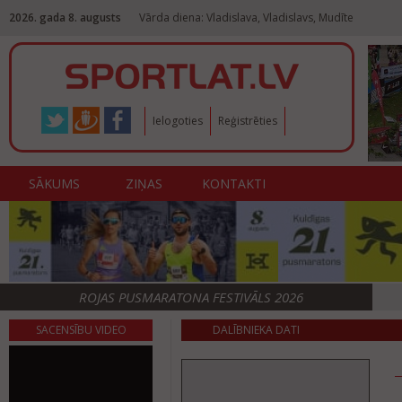
2026. gada 8. augusts
Vārda diena: Vladislava, Vladislavs, Mudīte
Ielogoties
Reģistrēties
SĀKUMS
ZIŅAS
KONTAKTI
ROJAS PUSMARATONA FESTIVĀLS 2026
SACENSĪBU VIDEO
DALĪBNIEKA DATI