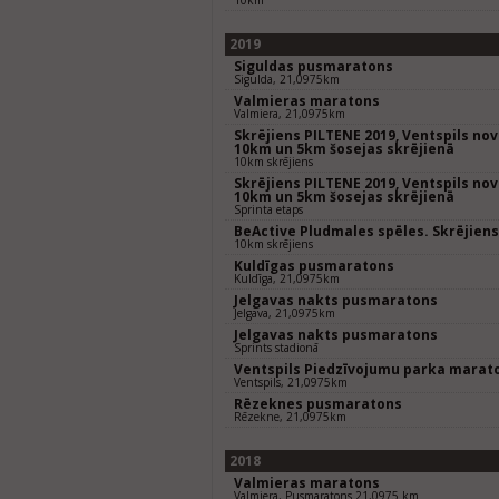
10km
2019
Siguldas pusmaratons
Sigulda, 21,0975km
Valmieras maratons
Valmiera, 21,0975km
Skrējiens PILTENE 2019, Ventspils nov
10km un 5km šosejas skrējienā
10km skrējiens
Skrējiens PILTENE 2019, Ventspils nov
10km un 5km šosejas skrējienā
Sprinta etaps
BeActive Pludmales spēles. Skrējien
10km skrējiens
Kuldīgas pusmaratons
Kuldīga, 21,0975km
Jelgavas nakts pusmaratons
Jelgava, 21,0975km
Jelgavas nakts pusmaratons
Sprints stadionā
Ventspils Piedzīvojumu parka marat
Ventspils, 21,0975km
Rēzeknes pusmaratons
Rēzekne, 21,0975km
2018
Valmieras maratons
Valmiera, Pusmaratons 21,0975 km