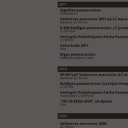
2011
Siguldas pusmaratons
Pusmaratons
Valmieras maratons 2011 un LČ mara
Maratons 42,195 km
6.SEB Kuldīgas pusmaratons, LČ pus
21,0975km
Ventspils Piedzīvojumu Parka Pusma
21,097km
Zelta keda 2011
5km
Rīgas pusmaratons
Veselības skrējiens 5,5km
2010
SPORTLAT Valmieras maratons (LČ ma
Maratons 42,195 km
Kuldīgas pusmaratons (Latvijas čemp
21,097km
Ventspils Piedzīvojumu Parka Pusma
Pusmaratons 21,0975km
"ZELTA KEDA 2010", skrējiens
5km
2009
Valmieras maratons 2009
42,195km