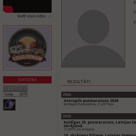
K
P
Skatīt visus video
V
STATISTIKA
REZULTĀTI
2026
Ventspils pusmaratons 2026
Ventspils Pusmaratons, 21,0975km
2025
Kuldīgas 20. pusmaratons, Latvijas 
skrējienā
21,0975 km skrējiens
10. skrējiens Piltene, Latvijas čempi