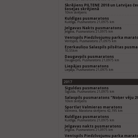
Skrējiens PILTENE 2018 un Latvijas 
šosejas skrējienā
10km skrējiens
Kuldīgas pusmaratons
Kuldīga, Pusmaratons 21,0975 km
Jelgavas Nakts pusmaratons
Jelgava, Pusmaratons 21,0975 km
Ventspils Piedzīvojumu parka marat
Ventspils, Pusmaratons 21,0975 km
Ezerkauliņu Salaspils pilsētas pusm
10,55km
Daugavpils pusmaratons
Daugavpils, Pusmaratons 21,0975 km
Liepājas pusmaratons
Liepāja, Pusmaratons 21,0975 km
2017
Siguldas pusmaratons
Sigulda, Pusmaratons 21,0975 km
Salaspils pusmaratons "Noķer vēju 2
10km skrējiens
Sportlat Valmieras maratons
Valmiera, Maratona skrējiens 42,195 km
Kuldīgas pusmaratons
Kuldīga, Pusmaratons 21,0975 km
Jelgavas nakts pusmaratons
Jelgava, Pusmaratons 21,0975 km
Ventspils Piedzīvojumu parka marat