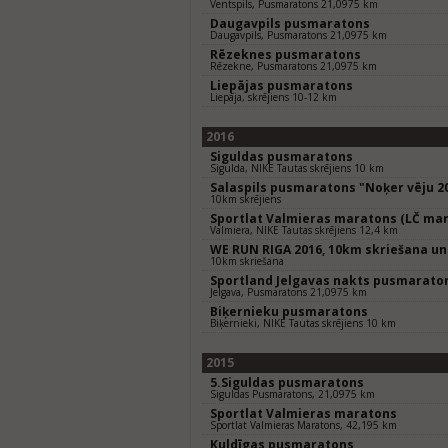
Ventspils, Pusmaratons 21,0975 km
Daugavpils pusmaratons
Daugavpils, Pusmaratons 21,0975 km
Rēzeknes pusmaratons
Rēzekne, Pusmaratons 21,0975 km
Liepājas pusmaratons
Liepāja, skrējiens 10-12 km
2016
Siguldas pusmaratons
Sigulda, NIKE Tautas skrējiens 10 km
Salaspils pusmaratons "Noķer vēju 2
10km skrējiens
Sportlat Valmieras maratons (LČ mar
Valmiera, NIKE Tautas skrējiens 12,4 km
WE RUN RIGA 2016, 10km skriešana un
10km skriešana
Sportland Jelgavas nakts pusmarato
Jelgava, Pusmaratons 21,0975 km
Biķernieku pusmaratons
Biķernieki, NIKE Tautas skrējiens 10 km
2015
5.Siguldas pusmaratons
Siguldas Pusmaratons, 21,0975 km
Sportlat Valmieras maratons
Sportlat Valmieras Maratons, 42,195 km
Kuldīgas pusmaratons