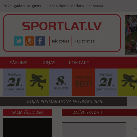
2026. gada 9. augusts
Vārda diena: Madara, Genoveva
Ielogoties
Reģistrēties
SĀKUMS
ZIŅAS
KONTAKTI
ROJAS PUSMARATONA FESTIVĀLS 2026
SACENSĪBU VIDEO
DALĪBNIEKA DATI