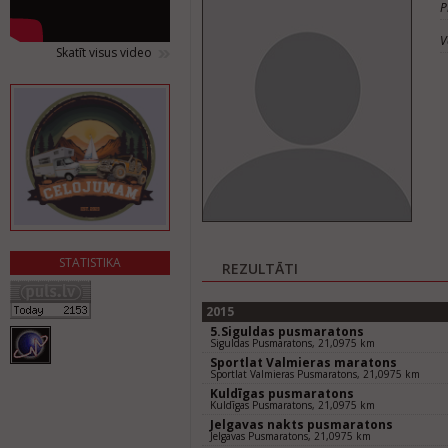
P
V
Skatīt visus video
STATISTIKA
REZULTĀTI
2015
5.Siguldas pusmaratons
Siguldas Pusmaratons, 21,0975 km
Sportlat Valmieras maratons
Sportlat Valmieras Pusmaratons, 21,0975 km
Kuldīgas pusmaratons
Kuldīgas Pusmaratons, 21,0975 km
Jelgavas nakts pusmaratons
Jelgavas Pusmaratons, 21,0975 km