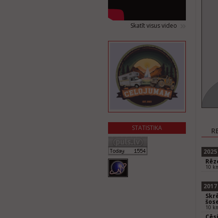
Skatīt visus video
STATISTIKA
R
2025
Rēz
10 km
2017
Skr
šos
10 k
Cēsi