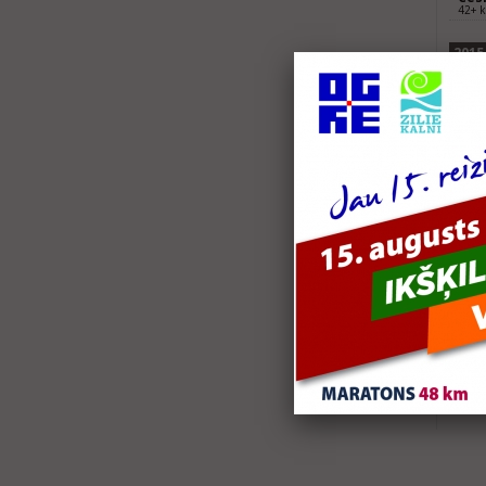
42+ 
2015
Biķ
Biķe
Rēz
Rēze
2014
Kul
Pusm
2013
Kul
Pusm
Rēz
Pusm
2012
Lie
Pusm