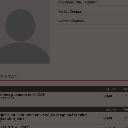
Komanda:
"Na, pagauk!"
Pilsēta:
Žeimiai
Valsts:
Lithuania
EZULTĀTI
Grupa
Vie
eknes pusmaratons 2025
VN40
1
 skrējiens
Grupa
Vie
ējiens PILTENE 2017 un Latvijas čempionāts 10km
VN30
11
ejas skrējienā
m
s ECO Trail 2017