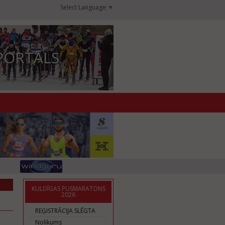
Select Language
▼
PORTĀLS
KULDĪGAS PUSMARATONS
2026
REĢISTRĀCIJA SLĒGTA
Nolikums