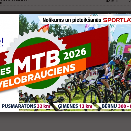
42-M-III
2
km
Grupa
Vie
ernieku pusmaratons
V30
8
rnieku Pusmaratons, 21,0975 km
eknes pusmaratons
V30
9
knes Pusmaratons, 21,0975 km
Grupa
Vie
dīgas pusmaratons
V30
9
aratons 21,0975 km
Grupa
Vie
dīgas pusmaratons (LČ 1/2 maratonā)
V30
12
aratons 21,0975 km
eknes pusmaratons
V30
9
aratons 21,0975 km
Grupa
Vie
pājas Pusmaratons
V20
37
aratons 21,097 km