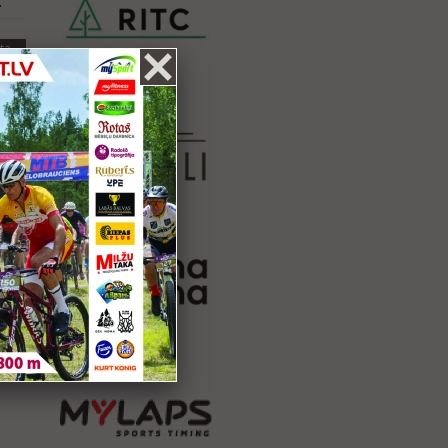
.
ta
.
.
ta
.
ta
.
.
ta
.