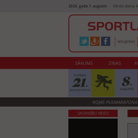
2026. gada 7. augusts
Vārda diena: M
Ielogoties
SĀKUMS
ZIŅAS
K
ROJAS PUSMARATONA F
SACENSĪBU VIDEO