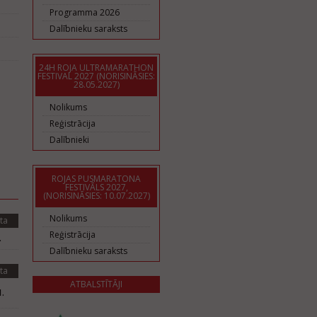
Programma 2026
Dalībnieku saraksts
24H ROJA ULTRAMARATHON
FESTIVAL 2027 (NORISINĀSIES:
28.05.2027)
Nolikums
Reģistrācija
Dalībnieki
ROJAS PUSMARATONA
FESTIVĀLS 2027,
(NORISINĀSIES: 10.07.2027)
Nolikums
ta
Reģistrācija
.
Dalībnieku saraksts
ta
ATBALSTĪTĀJI
.