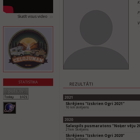
K
P
Skatīt visus video
V
STATISTIKA
REZULTĀTI
2021
Skrējiens "Izskrien Ogri 2021"
10 km skrējiens
2020
Salaspils pusmaratons "Noķer vēju 2
21km Skrējiens
Skrējiens "Izskrien Ogri 2020"
10km skrējiens