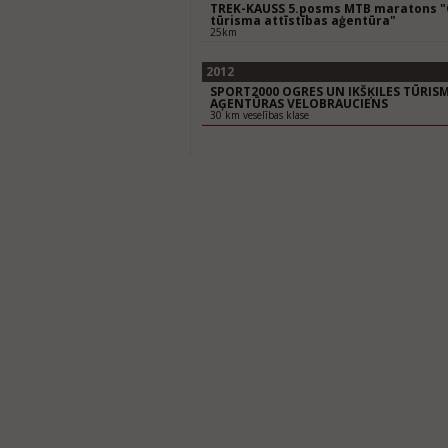
TREK-KAUSS 5.posms MTB maratons "O
tūrisma attīstības aģentūra"
25km
2012
SPORT2000 OGRES UN IKŠĶILES TŪRISM
AĢENTŪRAS VELOBRAUCIENS
30 km veselības klase