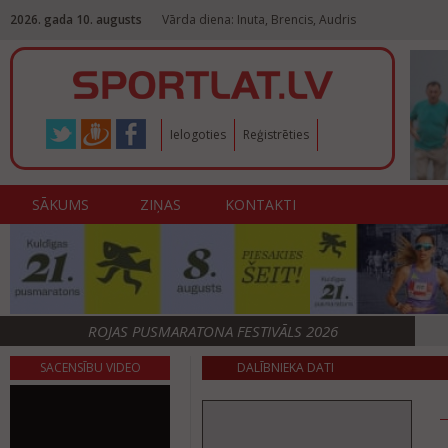
2026. gada 10. augusts
Vārda diena: Inuta, Brencis, Audris
Ielogoties
Reģistrēties
SĀKUMS
ZIŅAS
KONTAKTI
ROJAS PUSMARATONA FESTIVĀLS 2026
SACENSĪBU VIDEO
DALĪBNIEKA DATI