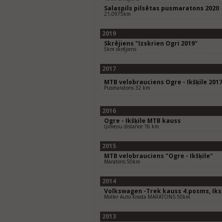
Salaspils pilsētas pusmaratons 2020
21,0975km
2019
Skrējiens "Izskrien Ogri 2019"
5km skrējiens
2017
MTB velobrauciens Ogre - Ikšķile 201
Pusmaratons 32 km
2016
Ogre - Ikšķile MTB kauss
Ģimeņu distance 16 km
2015
MTB velobrauciens "Ogre - Ikšķile"
Maratons 50km
2014
Volkswagen -Trek kauss 4.posms, Ik
Moller Auto Krasta MARATONS 50km
2013