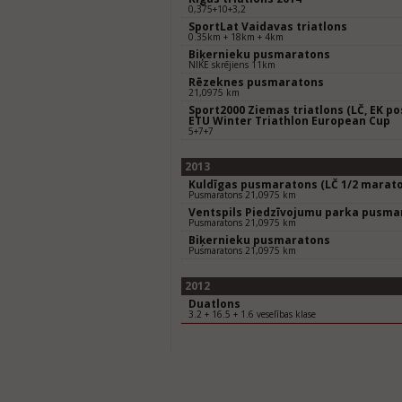
0,375+10+3,2
SportLat Vaidavas triatlons
0.35km + 18km + 4km
Biķernieku pusmaratons
NIKE skrējiens 11km
Rēzeknes pusmaratons
21,0975 km
Sport2000 Ziemas triatlons (LČ, EK po
ETU Winter Triathlon European Cup
5+7+7
2013
Kuldīgas pusmaratons (LČ 1/2 marat
Pusmaratons 21,0975 km
Ventspils Piedzīvojumu parka pusma
Pusmaratons 21,0975 km
Biķernieku pusmaratons
Pusmaratons 21,0975 km
2012
Duatlons
3.2 + 16.5 + 1.6 veselības klase