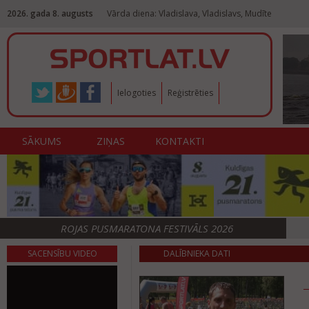
2026. gada 8. augusts
Vārda diena: Vladislava, Vladislavs, Mudīte
Ielogoties
Reģistrēties
SĀKUMS
ZIŅAS
KONTAKTI
ROJAS PUSMARATONA FESTIVĀLS 2026
SACENSĪBU VIDEO
DALĪBNIEKA DATI