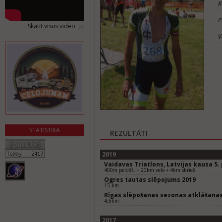
K
P
Skatīt visus video
V
STATISTIKA
REZULTĀTI
2019
Vaidavas Triatlons, Latvijas kausa 5
400m peldēš. + 20km velo + 4km skrieš.
Ogres tautas slēpojums 2019
15 km
Rīgas slēpošanas sezonas atklāšana
4,5km
2017