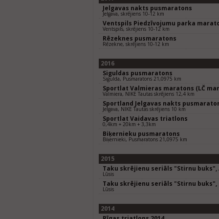
Jelgavas nakts pusmaratons
Jelgava, skrējiens 10-12 km
Ventspils Piedzīvojumu parka marat
Ventspils, skrējiens 10-12 km
Rēzeknes pusmaratons
Rēzekne, skrējiens 10-12 km
2016
Siguldas pusmaratons
Sigulda, Pusmaratons 21,0975 km
Sportlat Valmieras maratons (LČ mar
Valmiera, NIKE Tautas skrējiens 12,4 km
Sportland Jelgavas nakts pusmarato
Jelgava, NIKE Tautas skrējiens 10 km
Sportlat Vaidavas triatlons
0,4km + 20km + 3,3km
Biķernieku pusmaratons
Biķernieki, Pusmaratons 21,0975 km
2015
Taku skrējienu seriāls "Stirnu buks",
Lūsis
Taku skrējienu seriāls "Stirnu buks"
Lūsis
2014
Rīgas triatlons 2014