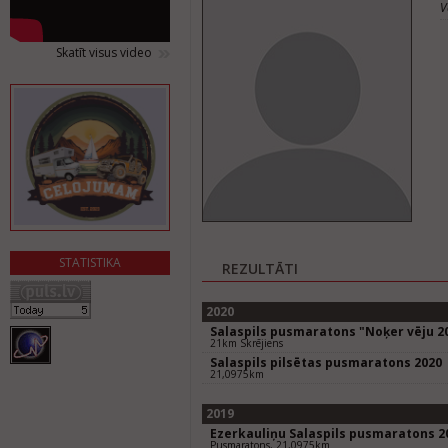
V
Skatīt visus video
STATISTIKA
REZULTĀTI
2020
Salaspils pusmaratons "Noķer vēju 2
21km Skrējiens
Salaspils pilsētas pusmaratons 2020
21,0975km
2019
Ezerkauliņu Salaspils pusmaratons 2
Pusmaratons, 21,0975km