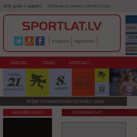
2026. gada 7. augusts
Vārda diena: Madars, Alfrēds, Fredis
Ielogoties
Reģistrēties
SĀKUMS
ZIŅAS
KONTAKTI
ROJAS PUSMARATONA FESTIVĀLS 2026
SACENSĪBU VIDEO
DALĪBNIEKA DATI