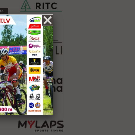
ta
3.
ta
.
0.
ta
.
.