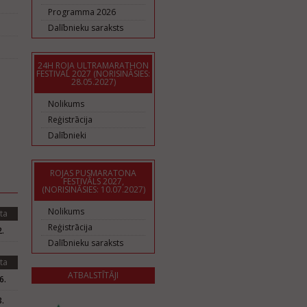
Programma 2026
Dalībnieku saraksts
24H ROJA ULTRAMARATHON
FESTIVAL 2027 (NORISINĀSIES:
28.05.2027)
Nolikums
Reģistrācija
Dalībnieki
ROJAS PUSMARATONA
FESTIVĀLS 2027,
(NORISINĀSIES: 10.07.2027)
Nolikums
ta
Reģistrācija
.
Dalībnieku saraksts
ta
ATBALSTĪTĀJI
6.
.