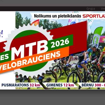
Grupa
Vie
ernieku pusmaratons
V30
16
rnieku Pusmaratons, 21,0975 km
Grupa
Vie
 skrējiens apkārt Vaidavas ezeram 2014
V30
17
 km
ernieku pusmaratons
V30
15
aratons 21,097km
Grupa
Vie
rtlat Valmieras maratons
V30
81
aratons 21,0975 km
 Skrējiens apkārt Vaidavas ezeram
V30
16
km