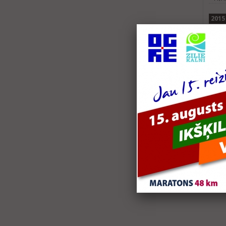
2015
Biķ
Biķe
2014
33.
11,7
Biķ
Pusm
2013
Spo
Pusm
32.
11,7