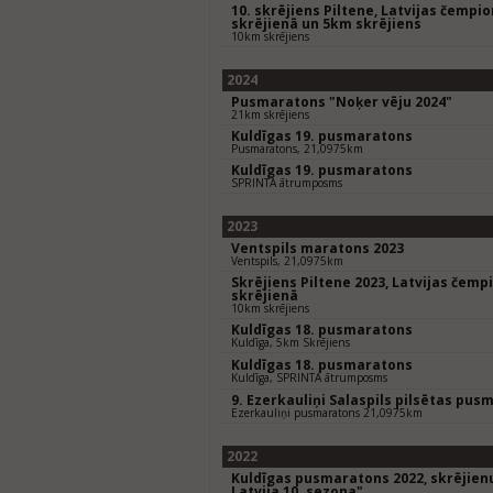
10. skrējiens Piltene, Latvijas čempi
skrējienā un 5km skrējiens
10km skrējiens
2024
Pusmaratons "Noķer vēju 2024"
21km skrējiens
Kuldīgas 19. pusmaratons
Pusmaratons, 21,0975km
Kuldīgas 19. pusmaratons
SPRINTA ātrumposms
2023
Ventspils maratons 2023
Ventspils, 21,0975km
Skrējiens Piltene 2023, Latvijas čem
skrējienā
10km skrējiens
Kuldīgas 18. pusmaratons
Kuldīga, 5km Skrējiens
Kuldīgas 18. pusmaratons
Kuldīga, SPRINTA ātrumposms
9. Ezerkauliņi Salaspils pilsētas pus
Ezerkauliņi pusmaratons 21,0975km
2022
Kuldīgas pusmaratons 2022, skrējienu
Latvija 10. sezona"