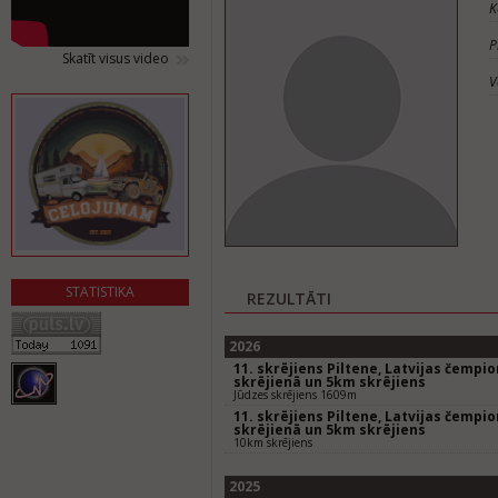
K
P
Skatīt visus video
V
STATISTIKA
REZULTĀTI
2026
11. skrējiens Piltene, Latvijas čempi
skrējienā un 5km skrējiens
Jūdzes skrējiens 1609m
11. skrējiens Piltene, Latvijas čempi
skrējienā un 5km skrējiens
10km skrējiens
2025