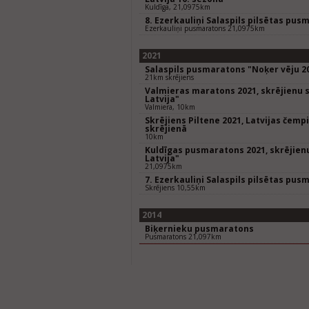
Kuldīga, 21,0975km
8. Ezerkauliņi Salaspils pilsētas pus
Ezerkauliņi pusmaratons 21,0975km
2021
Salaspils pusmaratons "Noķer vēju 2
21km skrējiens
Valmieras maratons 2021, skrējienu s
Latvija"
Valmiera, 10km
Skrējiens Piltene 2021, Latvijas čem
skrējienā
10km
Kuldīgas pusmaratons 2021, skrējienu
Latvija"
21,0975km
7. Ezerkauliņi Salaspils pilsētas pus
Skrējiens 10,55km
2014
Biķernieku pusmaratons
Pusmaratons 21,097km