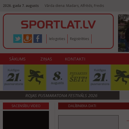
2026. gada 7. augusts
Vārda diena: Madars, Alfrēds, Fredis
Ielogoties
Reģistrēties
SĀKUMS
ZIŅAS
KONTAKTI
ROJAS PUSMARATONA FESTIVĀLS 2026
SACENSĪBU VIDEO
DALĪBNIEKA DATI