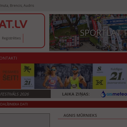
Inuta, Brencis, Audris
SPORTLAT 
Reģistrēties
ONTAKTI
ESTIVĀLS 2026
LAIKA ZIŅAS:
DALĪBNIEKA DATI
AGNIS MŪRNIEKS