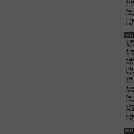
Eze
21,0
Dau
Daug
Lie
Liepā
2017
Sig
Sigul
Spo
Valmi
Kul
Kuldī
Jel
Jelga
Ven
Vents
Eze
Pusm
Dau
Daug
Rēz
Rēze
Lie
Liepā
2016