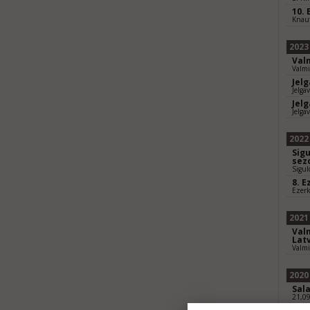
10. 
Knauf
2023
Val
Valmi
Jel
Jelga
Jel
Jelga
2022
Sigu
sez
Sigu
8. E
Ezer
2021
Val
Latv
Valm
2020
Sal
21,0