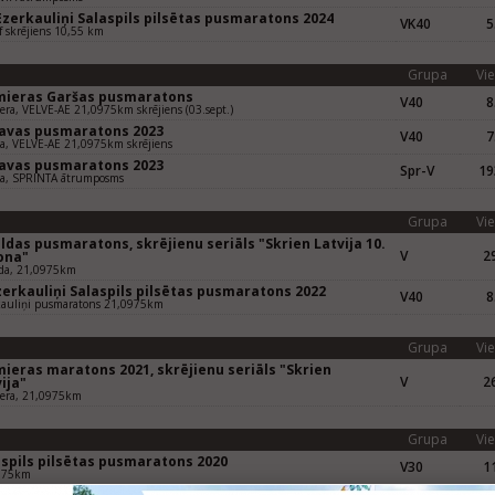
Ezerkauliņi Salaspils pilsētas pusmaratons 2024
VK40
5
 skrējiens 10,55 km
Grupa
Vie
mieras Garšas pusmaratons
V40
8
era, VELVE-AE 21,0975km skrējiens (03.sept.)
gavas pusmaratons 2023
V40
7
va, VELVE-AE 21,0975km skrējiens
gavas pusmaratons 2023
Spr-V
19
va, SPRINTA ātrumposms
Grupa
Vie
ldas pusmaratons, skrējienu seriāls "Skrien Latvija 10.
V
29
ona"
lda, 21,0975km
zerkauliņi Salaspils pilsētas pusmaratons 2022
V40
8
kauliņi pusmaratons 21,0975km
Grupa
Vie
mieras maratons 2021, skrējienu seriāls "Skrien
V
26
ija"
iera, 21,0975km
Grupa
Vie
aspils pilsētas pusmaratons 2020
V30
11
975km