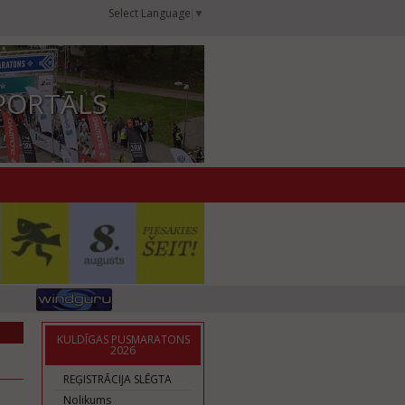
Select Language
▼
PORTĀLS
KULDĪGAS PUSMARATONS
2026
REĢISTRĀCIJA SLĒGTA
Nolikums