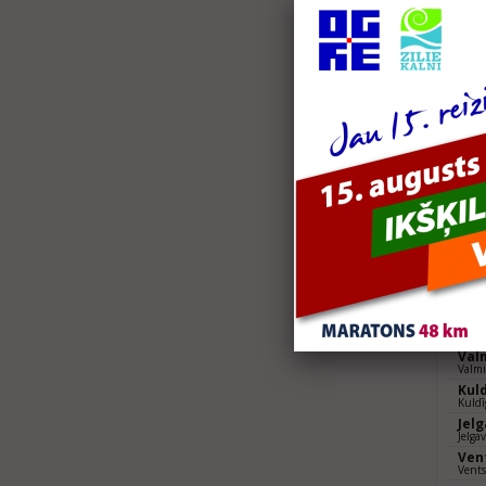
2019
Sig
Sigu
Val
Valm
Ven
Vents
Rēz
Rēze
Eze
Pusm
Lie
Liepā
2018
Sig
Sigul
Eur
21,0
Val
Valmi
Kul
Kuldī
Jel
Jelga
Ven
Vents