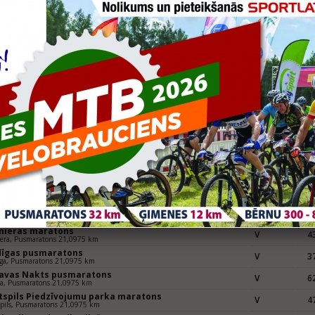
Grupa
Vie
uldas pusmaratons
V
63
lda, 21,0975km
mieras maratons
V
66
iera, 21,0975km
tspils Piedzīvojumu parka maratons
V
20
pils, 21,0975km
eknes pusmaratons
V
16
kne, 21,0975km
rkauliņu Salaspils pusmaratons 2019
V30
9
aratons, 21,0975km
pājas pusmaratons
V
37
ja, 21,0975km
Grupa
Vie
uldas pusmaratons
V
99
da, Pusmaratons 21,0975 km
oaptieka Skrien Rīga 2018
V21km
41
975 KM
mieras maratons
V
43
era, Pusmaratons 21,0975 km
dīgas pusmaratons
V
37
ga, Pusmaratons 21,0975 km
gavas Nakts pusmaratons
V
62
va, Pusmaratons 21,0975 km
tspils Piedzīvojumu parka maratons
V
47
pils, Pusmaratons 21,0975 km