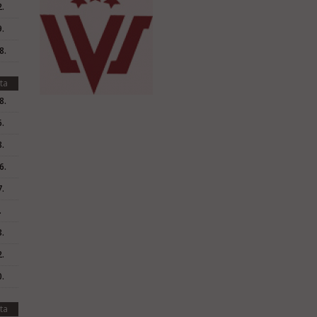
.
.
8.
ta
8.
.
.
6.
.
.
.
.
.
ta