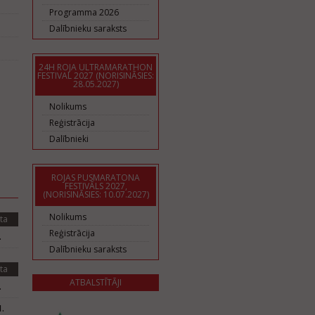
Programma 2026
Dalībnieku saraksts
24H ROJA ULTRAMARATHON
FESTIVAL 2027 (NORISINĀSIES:
28.05.2027)
Nolikums
Reģistrācija
Dalībnieki
ROJAS PUSMARATONA
FESTIVĀLS 2027,
(NORISINĀSIES: 10.07.2027)
Nolikums
ta
Reģistrācija
.
Dalībnieku saraksts
ta
ATBALSTĪTĀJI
.
.