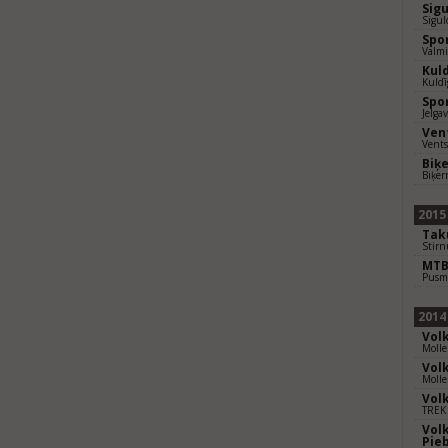
Sig
Sigul
Spo
Valmi
Kul
Kuldī
Spo
Jelga
Ven
Vents
Biķ
Biķer
2015
Taku
Stirn
MTB
Pusm
2014
Vol
Moll
Vol
Moll
Vol
TREK
Vol
Pie