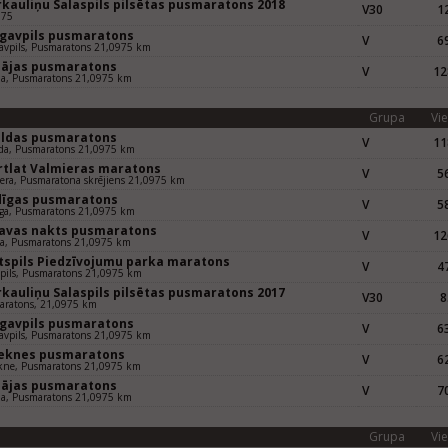
rkauliņu Salaspils pilsētas pusmaratons 2018
V30
12
975
gavpils pusmaratons
V
69
avpils, Pusmaratons 21,0975 km
pājas pusmaratons
V
12
ja, Pusmaratons 21,0975 km
Grupa
Vie
uldas pusmaratons
V
11
da, Pusmaratons 21,0975 km
rtlat Valmieras maratons
V
56
era, Pusmaratona skrējiens 21,0975 km
dīgas pusmaratons
V
58
ga, Pusmaratons 21,0975 km
gavas nakts pusmaratons
V
12
va, Pusmaratons 21,0975 km
tspils Piedzīvojumu parka maratons
V
47
pils, Pusmaratons 21,0975 km
rkauliņu Salaspils pilsētas pusmaratons 2017
V30
8
aratons, 21,0975 km
gavpils pusmaratons
V
63
avpils, Pusmaratons 21,0975 km
eknes pusmaratons
V
62
kne, Pusmaratons 21,0975 km
pājas pusmaratons
V
70
ja, Pusmaratons 21,0975 km
Grupa
Vie