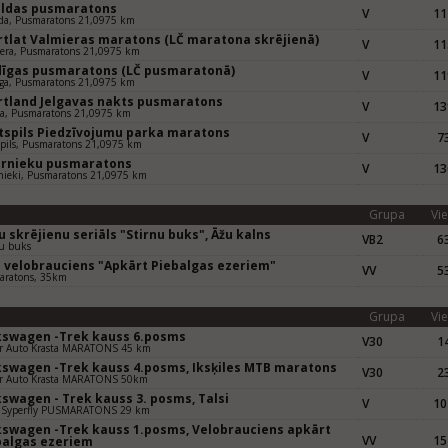
uldas pusmaratons
V
11
da, Pusmaratons 21,0975 km
rtlat Valmieras maratons (LČ maratona skrējienā)
V
11
era, Pusmaratons 21,0975 km
dīgas pusmaratons (LČ pusmaratonā)
V
11
ga, Pusmaratons 21,0975 km
rtland Jelgavas nakts pusmaratons
V
13
va, Pusmaratons 21,0975 km
tspils Piedzīvojumu parka maratons
V
73
pils, Pusmaratons 21,0975 km
ernieku pusmaratons
V
13
nieki, Pusmaratons 21,0975 km
Grupa
Vie
 skrējienu seriāls "Stirnu buks", Āžu kalns
VB2
63
u buks
 velobrauciens "Apkārt Piebalgas ezeriem"
VV
53
aratons, 35km
Grupa
Vie
kswagen -Trek kauss 6.posms
V30
14
er Auto Krasta MARATONS 45 km
kswagen -Trek kauss 4.posms, Iksķiles MTB maratons
V30
23
er Auto Krasta MARATONS 50km
kswagen - Trek kauss 3. posms, Talsi
V
10
 Syperfly PUSMARATONS 29 km
kswagen -Trek kauss 1.posms, Velobrauciens apkārt
VV
15
balgas ezeriem