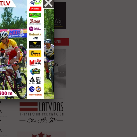
ta
.
.
.
SADARBĪBAS PARTNERI
.
.
.
ta
.
.
.
.
.
.