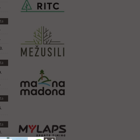
.
ta
.
.
3.
ta
.
.
ta
.
ta
.