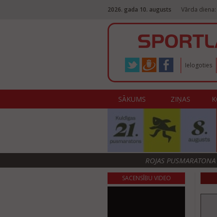
2026. gada 10. augusts
Vārda diena: 
Ielogoties
SĀKUMS
ZIŅAS
K
ROJAS PUSMARATONA F
SACENSĪBU VIDEO