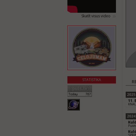
Skatīt visus video
STATISTIKA
R
2025
11. 
KNAU
2024
Kul
Pusm
Kul
SPRI