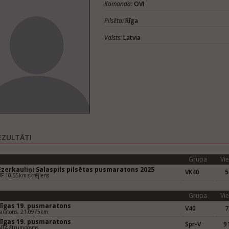
Komanda:
OVI
Pilsēta:
Rīga
Valsts:
Latvia
EZULTĀTI
Grupa
Vie
Ezerkauliņi Salaspils pilsētas pusmaratons 2025
VK40
5
F 10,55km skrējiens
Grupa
Vie
dīgas 19. pusmaratons
V40
7
aratons, 21,0975km
dīgas 19. pusmaratons
Spr-V
91
NTA ātrumposms