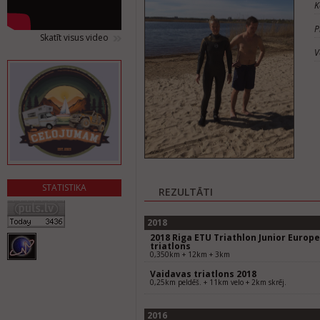
K
P
Skatīt visus video
V
STATISTIKA
REZULTĀTI
2018
2018 Riga ETU Triathlon Junior Europ
triatlons
0,350km + 12km + 3km
Vaidavas triatlons 2018
0,25km peldēš. + 11km velo + 2km skrēj.
2016