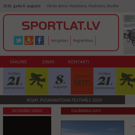
2026. gada 8. augusts
Vārda diena: Vladislava, Vladislavs, Mudīte
Ielogoties
Reģistrēties
SĀKUMS
ZIŅAS
KONTAKTI
ROJAS PUSMARATONA FESTIVĀLS 2026
SACENSĪBU VIDEO
DALĪBNIEKA DATI