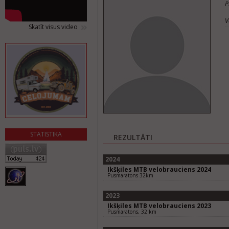
P
V
Skatīt visus video
STATISTIKA
REZULTĀTI
2024
Ikšķiles MTB velobrauciens 2024
Pusmaratons 32km
2023
Ikšķiles MTB velobrauciens 2023
Pusmaratons, 32 km