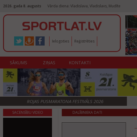
2026. gada 8. augusts
Vārda diena: Vladislava, Vladislavs, Mudīte
Ielogoties
Reģistrēties
SĀKUMS
ZIŅAS
KONTAKTI
ROJAS PUSMARATONA FESTIVĀLS 2026
SACENSĪBU VIDEO
DALĪBNIEKA DATI