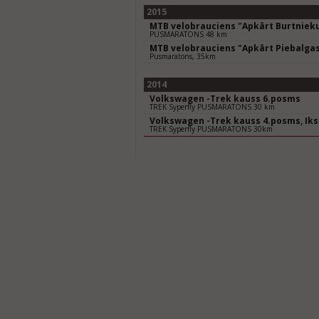
2015
MTB velobrauciens "Apkārt Burtniek
PUSMARATONS 48 km
MTB velobrauciens "Apkārt Piebalga
Pusmaratons, 35km
2014
Volkswagen -Trek kauss 6.posms
TREK Syperfly PUSMARATONS 30 km
Volkswagen -Trek kauss 4.posms, Ik
TREK Syperfly PUSMARATONS 30km