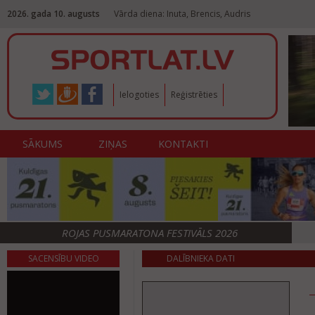
2026. gada 10. augusts
Vārda diena: Inuta, Brencis, Audris
Ielogoties
Reģistrēties
SĀKUMS
ZIŅAS
KONTAKTI
ROJAS PUSMARATONA FESTIVĀLS 2026
SACENSĪBU VIDEO
DALĪBNIEKA DATI