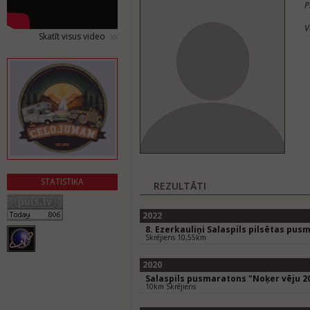
P
V
Skatīt visus video
STATISTIKA
REZULTĀTI
2022
8. Ezerkauliņi Salaspils pilsētas pus
Skrējiens 10,55km
2020
Salaspils pusmaratons "Noķer vēju 2
10km Skrējiens