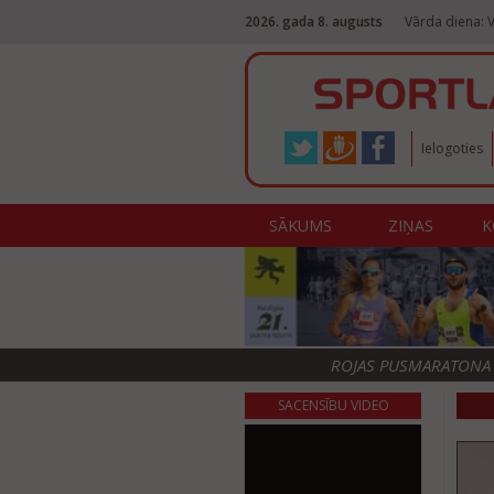
2026. gada 8. augusts
Vārda diena: V
Ielogoties
SĀKUMS
ZIŅAS
K
ROJAS PUSMARATONA F
SACENSĪBU VIDEO