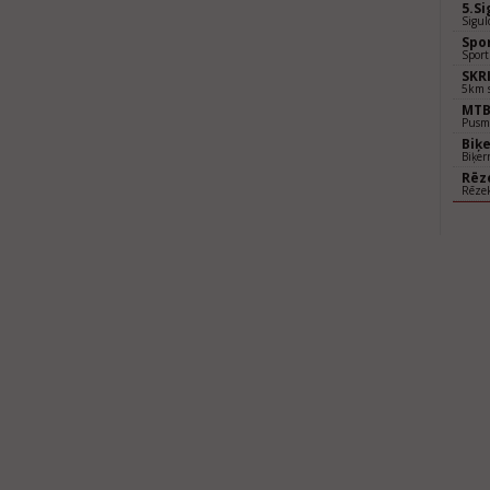
5.S
Sigul
Spo
Sport
SKR
5km s
MTB 
Pusm
Biķ
Biķer
Rēz
Rēzek