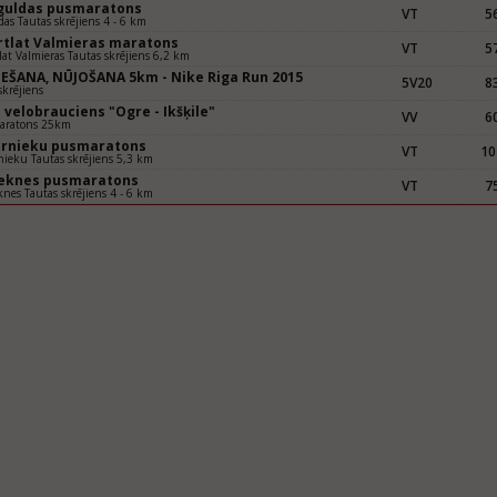
iguldas pusmaratons
VT
56
das Tautas skrējiens 4 - 6 km
rtlat Valmieras maratons
VT
57
lat Valmieras Tautas skrējiens 6,2 km
IEŠANA, NŪJOŠANA 5km - Nike Riga Run 2015
5V20
83
krējiens
velobrauciens "Ogre - Ikšķile"
VV
60
aratons 25km
ernieku pusmaratons
VT
10
nieku Tautas skrējiens 5,3 km
eknes pusmaratons
VT
75
nes Tautas skrējiens 4 - 6 km