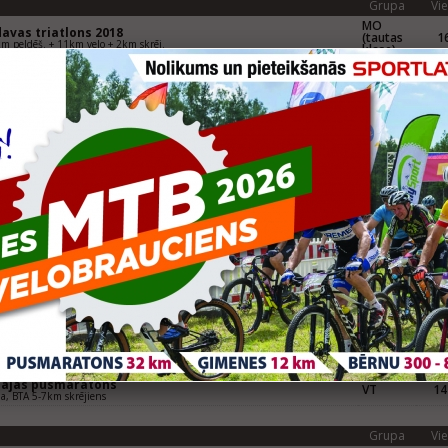
Grupa
Vie
MO
avas triatlons 2018
(tautas
16
m peldēš. + 11km velo + 2km skrēj.
klase)
eknes pusmaratons
VN20
47
ne, 10 km skrējiens
gavpils pusmaratons
VN20
61
vpils, 10 km skrējiens
Grupa
Vie
rtlat Valmieras maratons
V
17
era, Pusmaratona skrējiens 21,0975 km
un Riga 2017 (21,0975km skr., 10km skr., 10km nūjoš.,
10V20
17
i)
skrējiens
Run Riga 2017 (5km skrējiens)
5V20
18
krējiens
MO
7 Riga ETU Triathlon Junior European Cup
(tautas
25
0km + 14,4km + 3km
klase)
tspils Piedzīvojumu parka maratons
VT
11
pils, BTA 5-7km skrējiens
gavpils pusmaratons
VT
19
vpils, BTA 5-7km skrējiens
pājas pusmaratons
VT
14
ja, BTA 5-7km skrējiens
Grupa
Vie