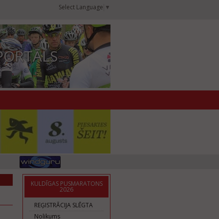
Select Language
▼
PORTĀLS
KULDĪGAS PUSMARATONS
2026
REĢISTRĀCIJA SLĒGTA
Nolikums