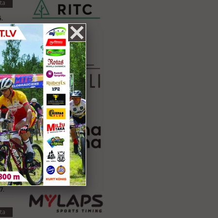
ta
.
.
.
ta
1.
4.
1.
.
7.
0.
7.
ta