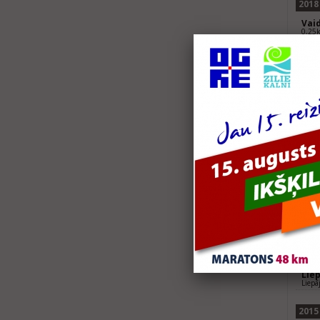
2018
Vaid
0,25k
Rēz
Rēzek
Dau
Dauga
2017
Spo
Valmi
We R
bērn
10km 
We 
5km s
201
0,35
Ven
Vents
Dau
Dauga
Lie
Liepā
2015