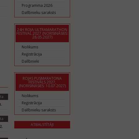
Programma 2026
Dalībnieku saraksts
24H ROJA ULTRAMARATHON
FESTIVAL 2027 (NORISINĀSIES:
28.05.2027)
Nolikums
Reģistrācija
Dalībnieki
ROJAS PUSMARATONA
FESTIVĀLS 2027,
(NORISINĀSIES: 10.07.2027)
Nolikums
ta
Reģistrācija
.
Dalībnieku saraksts
ta
ATBALSTĪTĀJI
2.