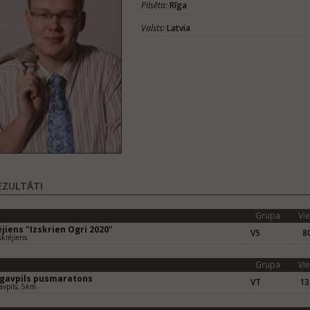
Pilsēta:
Rīga
Valsts:
Latvia
EZULTĀTI
Grupa
Vie
jiens "Izskrien Ogri 2020"
V5
80
krējiens
Grupa
Vie
gavpils pusmaratons
VT
13
vpils, 5km