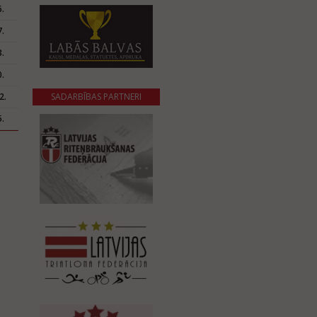
.
.
.
.
2.
SADARBĪBAS PARTNERI
.