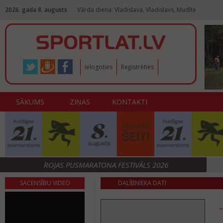
2026. gada 8. augusts
Vārda diena: Vladislava, Vladislavs, Mudīte
Ielogoties
Reģistrēties
SĀKUMS
ZIŅAS
KONTAKTI
ROJAS PUSMARATONA FESTIVĀLS 2026
SACENSĪBU VIDEO
DALĪBNIEKA DATI