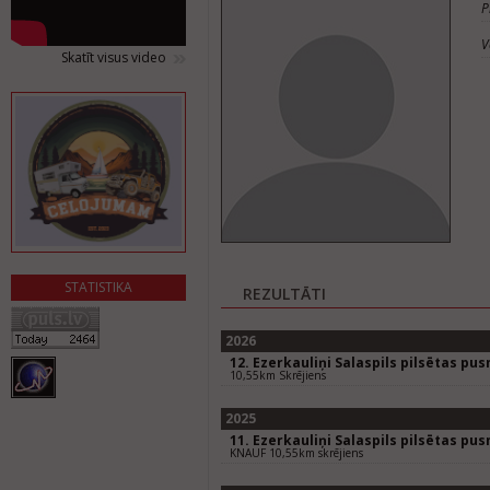
P
V
Skatīt visus video
STATISTIKA
REZULTĀTI
2026
12. Ezerkauliņi Salaspils pilsētas pu
10,55km Skrējiens
2025
11. Ezerkauliņi Salaspils pilsētas pu
KNAUF 10,55km skrējiens