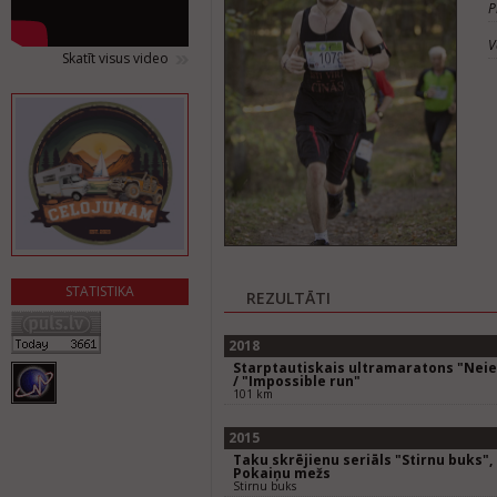
P
V
Skatīt visus video
STATISTIKA
REZULTĀTI
2018
Starptautiskais ultramaratons "Neie
/ "Impossible run"
101 km
2015
Taku skrējienu seriāls "Stirnu buks",
Pokaiņu mežs
Stirnu buks