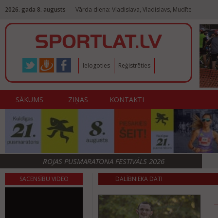
2026. gada 8. augusts
Vārda diena: Vladislava, Vladislavs, Mudīte
Ielogoties
Reģistrēties
SĀKUMS
ZIŅAS
KONTAKTI
ROJAS PUSMARATONA FESTIVĀLS 2026
SACENSĪBU VIDEO
DALĪBNIEKA DATI