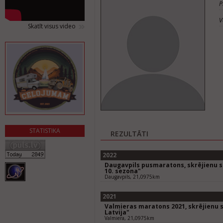
P
V
Skatīt visus video
STATISTIKA
REZULTĀTI
2022
Daugavpils pusmaratons, skrējienu se
10. sezona"
Daugavpils, 21,0975km
2021
Valmieras maratons 2021, skrējienu s
Latvija"
Valmiera, 21,0975km