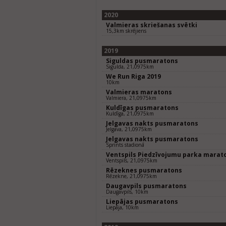
2020
Valmieras skriešanas svētki
15,3km skrējiens
2019
Siguldas pusmaratons
Sigulda, 21,0975km
We Run Riga 2019
10km
Valmieras maratons
Valmiera, 21,0975km
Kuldīgas pusmaratons
Kuldīga, 21,0975km
Jelgavas nakts pusmaratons
Jelgava, 21,0975km
Jelgavas nakts pusmaratons
Sprints stadionā
Ventspils Piedzīvojumu parka marat
Ventspils, 21,0975km
Rēzeknes pusmaratons
Rēzekne, 21,0975km
Daugavpils pusmaratons
Daugavpils, 10km
Liepājas pusmaratons
Liepāja, 10km