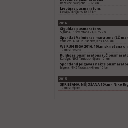
Rēzekne, skrējiens 10-12 km
Liepājas pusmaratons
Liepāja, skrējiens 10-12 km
2016
Siguldas pusmaratons
Sigulda, Pusmaratons 21,0975 km
Sportlat Valmieras maratons (LČ mar
Valmiera, NIKE Tautas skrējiens 12,4 km
WE RUN RIGA 2016, 10km skriešana un
10km skriešana
Kuldīgas pusmaratons (LČ pusmarat
Kuldīga, NIKE Tautas skrējiens 10 km
Sportland Jelgavas nakts pusmarato
Jelgava, NIKE Tautas skrējiens 10 km
2015
SKRIEŠANA, NŪJOŠANA 10km - Nike Rig
10km skrējiens