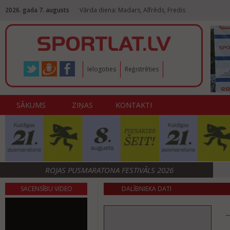
2026. gada 7. augusts
Vārda diena: Madars, Alfrēds, Fredis
Ielogoties
Reģistrēties
SĀKUMS
ZIŅAS
KONTAKTI
ROJAS PUSMARATONA FESTIVĀLS 2026
SACENSĪBU VIDEO
DALĪBNIEKA DATI