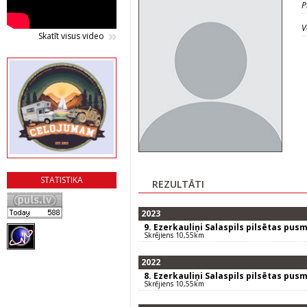
P
V
Skatīt visus video
STATISTIKA
REZULTĀTI
2023
9. Ezerkauliņi Salaspils pilsētas pus
Skrējiens 10,55km
2022
8. Ezerkauliņi Salaspils pilsētas pus
Skrējiens 10,55km