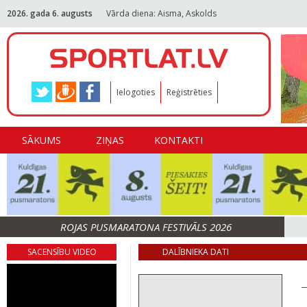
2026. gada 6. augusts
Vārda diena: Aisma, Askolds
Ielogoties
Reģistrēties
SĀKUMS
ZIŅAS
KONTAKTI
ROJAS PUSMARATONA FESTIVĀLS 2026
SACENSĪBU VIDEO
DALĪBNIEKA DATI