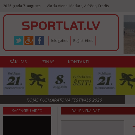
2026. gada 7. augusts
Vārda diena: Madars, Alfrēds, Fredis
Ielogoties
Reģistrēties
SĀKUMS
ZIŅAS
KONTAKTI
ROJAS PUSMARATONA FESTIVĀLS 2026
SACENSĪBU VIDEO
DALĪBNIEKA DATI