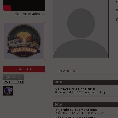
K
P
Skatīt visus video
V
STATISTIKA
REZULTĀTI
2018
Vaidavas triatlons 2018
0,25km peldēš. + 11km velo + 2km skrēj.
2016
Biķernieku pusmaratons
Biķernieki, NIKE Tautas skrējiens 10 km
Rēzeknes pusmaratons