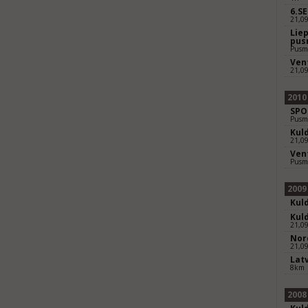
6.S
21,0
Lie
pus
Pusm
Ven
21,0
2010
SPO
Pusm
Kul
21,0
Ven
Pusm
2009
Kul
Kul
21,0
Nor
21,0
Lat
8km
2008