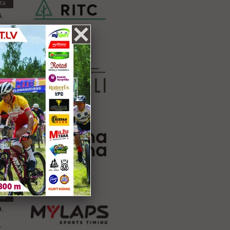
ta
.
ta
.
ta
.
.
.
ta
.
.
ta
.
.