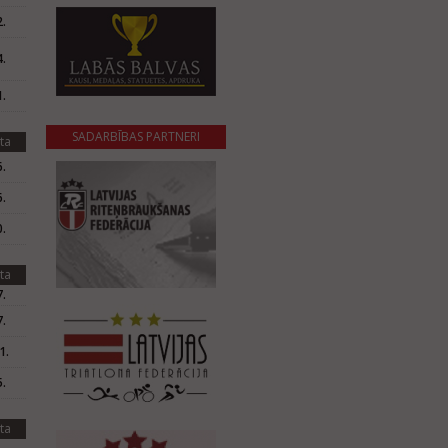
.
.
.
SADARBĪBAS PARTNERI
ta
.
.
.
ta
.
.
1.
.
ta