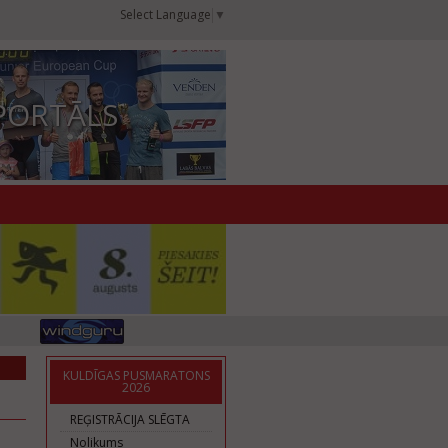
Select Language
▼
PORTĀLS
KULDĪGAS PUSMARATONS
2026
REĢISTRĀCIJA SLĒGTA
Nolikums