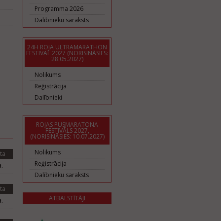
Programma 2026
Dalībnieku saraksts
24H ROJA ULTRAMARATHON
FESTIVAL 2027 (NORISINĀSIES:
28.05.2027)
Nolikums
Reģistrācija
Dalībnieki
ROJAS PUSMARATONA
FESTIVĀLS 2027,
(NORISINĀSIES: 10.07.2027)
Nolikums
ta
Reģistrācija
.
Dalībnieku saraksts
ta
ATBALSTĪTĀJI
.