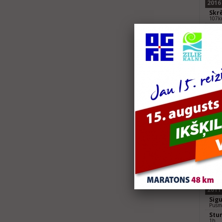
2016
Skr
107
2015
Kul
Kuldī
2013
Vec
10k
Kul
NIKE 
Lie
Pusm
2012
Lie
Pusm
Ven
Pusm
2011
Sig
Pusm
Stu
1h