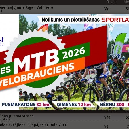
Grupa
Vie
ējiensoļojums Rīga - Valmiera
Vīr.
56
km
Grupa
Vie
dīgas pusmaratons
VN40
40
gas NIKE tautas skrējiens 10 km
Grupa
Vie
āķu skrējiens
V40
33
m
dīgas pusmaratons (LČ 1/2 maratonā)
VN40
32
skrējiens 10.5 km
pājas pusmaratons
V40
62
aratons 21,0975km
Grupa
Vie
pājas Pusmaratons
V40
61
aratons 21,097 km
tspils Piedzīvojumu parka Pusmaratons
V40
69
aratons 21,097 km
Grupa
Vie
uldas pusmaratons
V40
59
aratons
ndas skrējiens "Liepājas stunda 2011"
V2
7