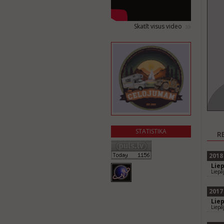
Skatīt visus video
STATISTIKA
R
2018
Lie
Liepā
2017
Lie
Liepā