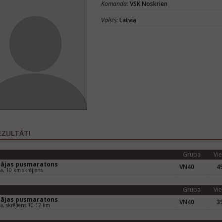
Komanda:
VSK Noskrien
Valsts:
Latvia
EZULTĀTI
Grupa
Vie
pājas pusmaratons
VN40
49
ja, 10 km skrējiens
Grupa
Vie
pājas pusmaratons
VN40
39
ja, skrējiens 10-12 km