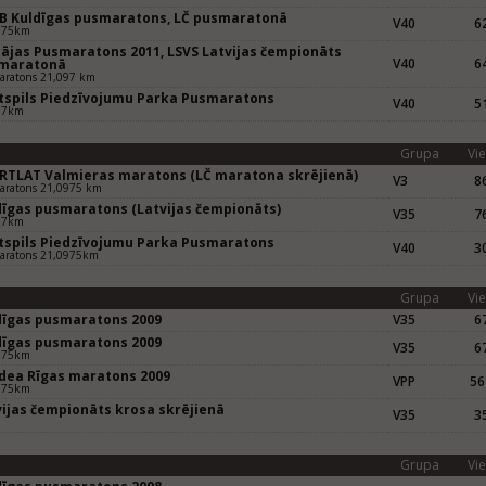
EB Kuldīgas pusmaratons, LČ pusmaratonā
V40
62
975km
pājas Pusmaratons 2011, LSVS Latvijas čempionāts
V40
64
maratonā
aratons 21,097 km
tspils Piedzīvojumu Parka Pusmaratons
V40
51
97km
Grupa
Vie
RTLAT Valmieras maratons (LČ maratona skrējienā)
V3
86
aratons 21,0975 km
dīgas pusmaratons (Latvijas čempionāts)
V35
76
97km
tspils Piedzīvojumu Parka Pusmaratons
V40
30
aratons 21,0975km
Grupa
Vie
dīgas pusmaratons 2009
V35
67
dīgas pusmaratons 2009
V35
67
975km
dea Rīgas maratons 2009
VPP
56
975km
vijas čempionāts krosa skrējienā
V35
35
Grupa
Vie