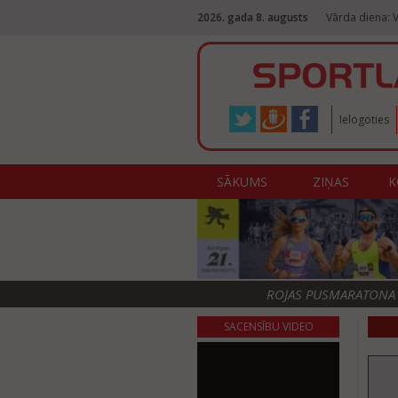
2026. gada 8. augusts
Vārda diena: V
Ielogoties
SĀKUMS
ZIŅAS
K
ROJAS PUSMARATONA F
SACENSĪBU VIDEO