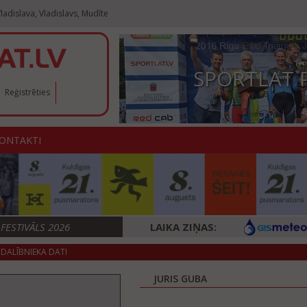
ladislava, Vladislavs, Mudīte
SPORTLAT 
Reģistrēties
ONTAKTI
ESTIVĀLS 2026
LAIKA ZIŅAS:
DALĪBNIEKA DATI
JURIS GUBA