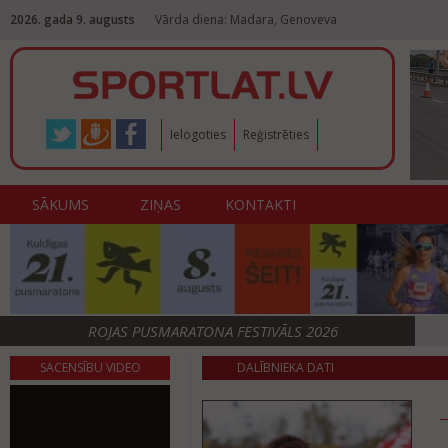
2026. gada 9. augusts
Vārda diena: Madara, Genoveva
Ielogoties
Reģistrēties
SĀKUMS
ZIŅAS
KONTAKTI
ROJAS PUSMARATONA FESTIVĀLS 2026
SACENSĪBU VIDEO
DALĪBNIEKA DATI