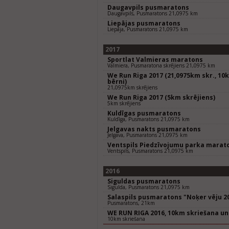
Daugavpils pusmaratons
Daugavpils, Pusmaratons 21,0975 km
Liepājas pusmaratons
Liepāja, Pusmaratons 21,0975 km
2017
Sportlat Valmieras maratons
Valmiera, Pusmaratona skrējiens 21,0975 km
We Run Riga 2017 (21,0975km skr., 10k
bērni)
21,0975km skrējiens
We Run Riga 2017 (5km skrējiens)
5km skrējiens
Kuldīgas pusmaratons
Kuldīga, Pusmaratons 21,0975 km
Jelgavas nakts pusmaratons
Jelgava, Pusmaratons 21,0975 km
Ventspils Piedzīvojumu parka marat
Ventspils, Pusmaratons 21,0975 km
2016
Siguldas pusmaratons
Sigulda, Pusmaratons 21,0975 km
Salaspils pusmaratons "Noķer vēju 2
Pusmaratons, 21km
WE RUN RIGA 2016, 10km skriešana un
10km skriešana