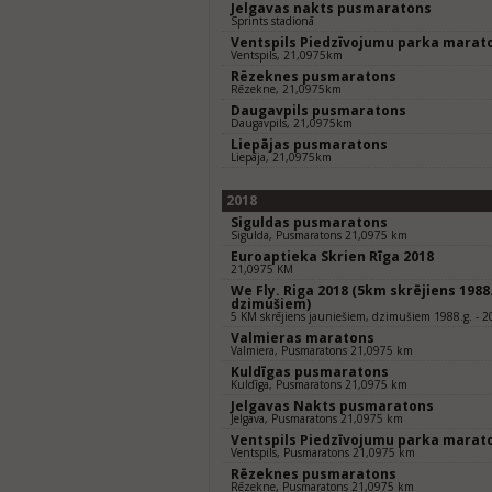
Jelgavas nakts pusmaratons
Sprints stadionā
Ventspils Piedzīvojumu parka marat
Ventspils, 21,0975km
Rēzeknes pusmaratons
Rēzekne, 21,0975km
Daugavpils pusmaratons
Daugavpils, 21,0975km
Liepājas pusmaratons
Liepāja, 21,0975km
2018
Siguldas pusmaratons
Sigulda, Pusmaratons 21,0975 km
Euroaptieka Skrien Rīga 2018
21,0975 KM
We Fly. Riga 2018 (5km skrējiens 1988.
dzimušiem)
5 KM skrējiens jauniešiem, dzimušiem 1988.g. - 2
Valmieras maratons
Valmiera, Pusmaratons 21,0975 km
Kuldīgas pusmaratons
Kuldīga, Pusmaratons 21,0975 km
Jelgavas Nakts pusmaratons
Jelgava, Pusmaratons 21,0975 km
Ventspils Piedzīvojumu parka marat
Ventspils, Pusmaratons 21,0975 km
Rēzeknes pusmaratons
Rēzekne, Pusmaratons 21,0975 km