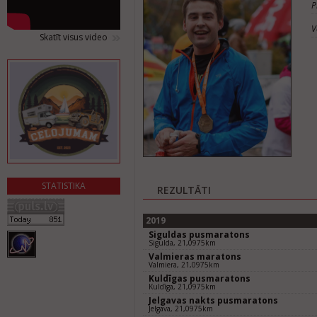
P
V
Skatīt visus video
STATISTIKA
REZULTĀTI
2019
Siguldas pusmaratons
Sigulda, 21,0975km
Valmieras maratons
Valmiera, 21,0975km
Kuldīgas pusmaratons
Kuldīga, 21,0975km
Jelgavas nakts pusmaratons
Jelgava, 21,0975km