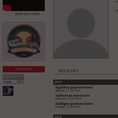
P
V
Skatīt visus video
STATISTIKA
REZULTĀTI
2019
Siguldas pusmaratons
Sigulda, 21,0975km
Valmieras maratons
Valmiera, 21,0975km
Kuldīgas pusmaratons
Kuldīga, 21,0975km
2018