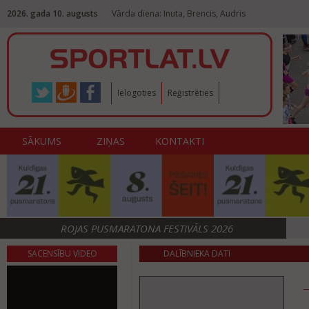
2026. gada 10. augusts
Vārda diena: Inuta, Brencis, Audris
Ielogoties
Reģistrēties
SĀKUMS
ZIŅAS
KONTAKTI
ROJAS PUSMARATONA FESTIVĀLS 2026
SACENSĪBU VIDEO
DALĪBNIEKA DATI