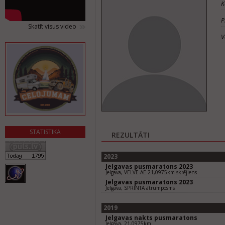
K
P
Skatīt visus video
V
STATISTIKA
REZULTĀTI
2023
Jelgavas pusmaratons 2023
Jelgava, VELVE-AE 21,0975km skrējiens
Jelgavas pusmaratons 2023
Jelgava, SPRINTA ātrumposms
2019
Jelgavas nakts pusmaratons
Jelgava, 21,0975km