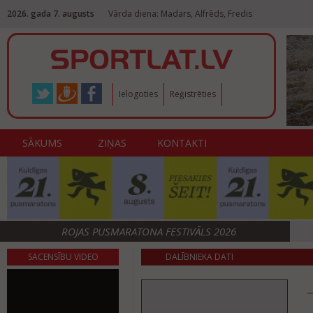
2026. gada 7. augusts
Vārda diena: Madars, Alfrēds, Fredis
Ielogoties
Reģistrēties
SĀKUMS
ZIŅAS
KONTAKTI
ROJAS PUSMARATONA FESTIVĀLS 2026
SACENSĪBU VIDEO
DALĪBNIEKA DATI