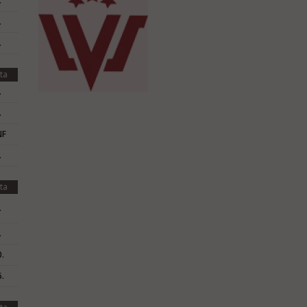
.
.
.
ta
.
.
NF
.
ta
.
.
.
.