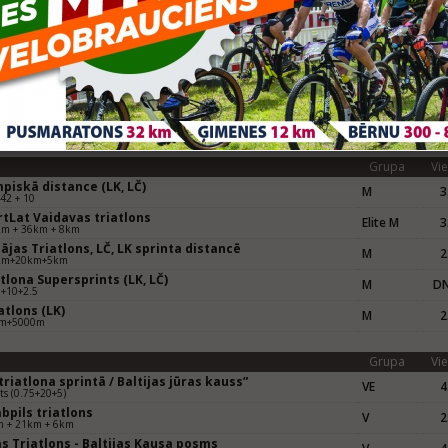
spils triatlons, sprinta distance, LČ, LK
M
2
m peldēš. + 20km velo + 5km skrēj.
s triatlons/ 2015 Riga ETU Sprint Triathlon European
M30
1
 LK
km+20km+5km
EM
avas triatlons/ Olimpiskā distance, LČ, LK, BK
4
(Elite)
40+10
rsprints, LČ, LK
M
2
 + 10 + 2,5
Grupa
Vie
piskā distance (LK, LČ)
M
3
 42 + 10
rtLat Vaidavas triatlons
Elite M
3
km + 36km + 8km
ājas Triatlons, LČ, LK sprinta distancē
M
2
km+20km+5km
tlona Supersprints (LK, LČ)
M
D
5+10+2.5
tlons (LK)
M
2
m+5000m
Grupa
Vie
triatlona sprintā / Baltijas jūras kauss”
VE
4
ts (0.75+20+5)
bpils triatlons
V
2
m + 21km + 6km
s Triatlons - Baltijas Kausa posms