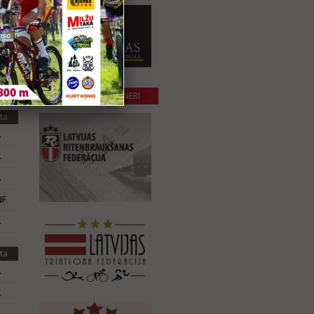
.
.
.
.
SADARBĪBAS PARTNERI
ta
.
.
.
NF
.
ta
.
.