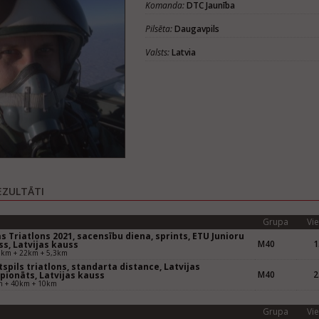
Komanda:
DTC Jaunība
Pilsēta:
Daugavpils
Valsts:
Latvia
EZULTĀTI
Grupa
Vie
s Triatlons 2021, sacensību diena, sprints, ETU Junioru
M40
1
s, Latvijas kauss
0km + 22km + 5,3km
spils triatlons, standarta distance, Latvijas
M40
2
pionāts, Latvijas kauss
m + 40km + 10km
Grupa
Vie