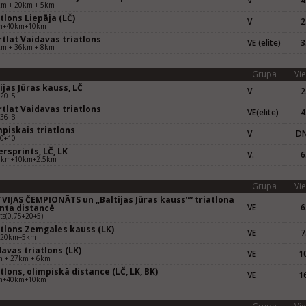
V
4
km + 20km + 5km
tlons Liepāja (LČ)
V
2
m+40km+10km
tlat Vaidavas triatlons
VE (elite)
3
km + 36km + 8km
Grupa
Vie
ijas Jūras kauss, LČ
V
2
+20+5
tlat Vaidavas triatlons
VE(elite)
4
+36+8
piskais triatlons
V
D
40+10
rsprints, LČ, LK
V.
6
5km+10km+2.5km
Grupa
Vie
VIJAS ČEMPIONĀTS un „Baltijas Jūras kauss”” triatlona
VE
6
inta distancē
ts(0.75+20+5)
atlons Zemgales kauss (LK)
VE
7
+20km+5km
avas triatlons (LK)
VE
10
m + 27km + 6km
tlons, olimpiskā distance (LČ, LK, BK)
VE
16
m+40km+10km