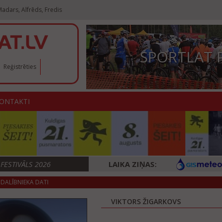
adars, Alfrēds, Fredis
SPORTLAT 
Reģistrēties
ONTAKTI
ESTIVĀLS 2026
LAIKA ZIŅAS:
DALĪBNIEKA DATI
VIKTORS ŽIGARKOVS