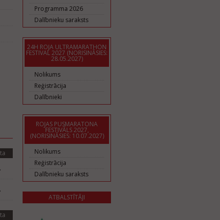
Programma 2026
Dalībnieku saraksts
24H ROJA ULTRAMARATHON
FESTIVAL 2027 (NORISINĀSIES:
28.05.2027)
Nolikums
Reģistrācija
Dalībnieki
ROJAS PUSMARATONA
FESTIVĀLS 2027,
(NORISINĀSIES: 10.07.2027)
Nolikums
ta
Reģistrācija
.
Dalībnieku saraksts
.
ATBALSTĪTĀJI
ta