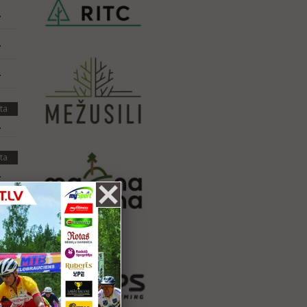
.
.
.
ta
.
ta
.
.
.
ta
.
.