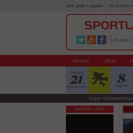
2026. gada 7. augusts
Vārda diena: M
Ielogoties
SĀKUMS
ZIŅAS
K
ROJAS PUSMARATONA F
SACENSĪBU VIDEO