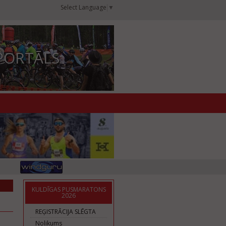
Select Language
▼
PORTĀLS
KULDĪGAS PUSMARATONS
2026
REĢISTRĀCIJA SLĒGTA
Nolikums