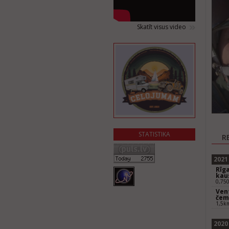
Skatīt visus video
STATISTIKA
R
2021
Rīga
kaus
0,75
Vent
čem
1,5k
2020