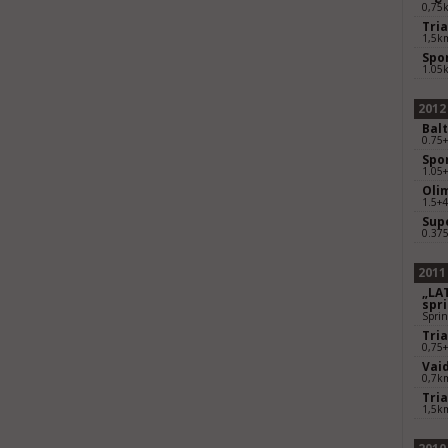
0,75
Tria
1,5k
Spor
1.05
2012
Balt
0.75
Spor
1.05
Olim
1.5+
Supe
0.37
2011
„LAT
spr
Sprin
Tri
0,75
Vaid
0,7k
Tria
1,5k