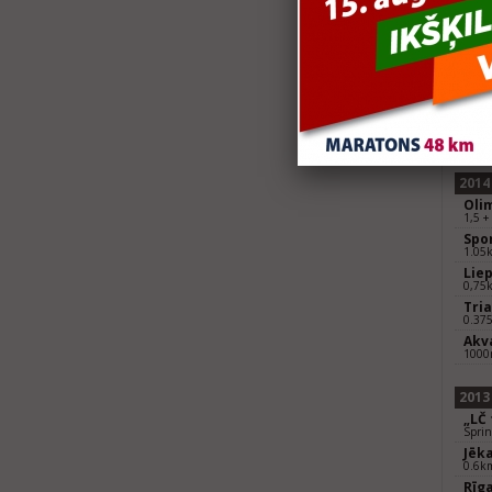
Vent
0,75k
Rīga
Cup,
0.75
Vaid
1.5+
Supe
0,375
2014
Olim
1,5 +
Spo
1.05
Liep
0,75
Tria
0.37
Akva
1000
2013
„LČ 
Sprin
Jēka
0.6k
Rīga