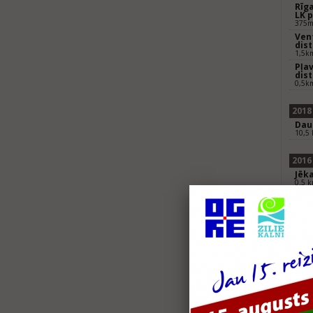
Rīga
LK 
375m 
Vent
dis
1,5k
Pļav
dis
0,5k
2018
Dau
10,5
2016
Jēka
0.5 k
Rīga
Cup
1km 
Sup
0.37
2015
Duat
5 km 
Jēka
0,5km