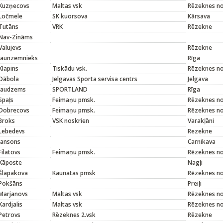
Kuzņecovs
Maltas vsk
Rēzeknes n
Ločmele
SK kuorsova
Kārsava
Tutāns
VRK
Rēzekne
Nav-Zināms
Valujevs
Rēzekne
Jaunzemnieks
Rīga
Klapins
Tiskādu vsk.
Rēzeknes n
Dābola
Jelgavas Sporta servisa centrs
Jelgava
Jaudzems
SPORTLAND
Rīga
Spaļs
Feimaņu pmsk.
Rēzeknes n
Dobrecovs
Feimaņu pmsk.
Rēzeknes n
Broks
VSK noskrien
Varakļāni
Lebedevs
Rezekne
Jansons
Carnikava
Filatovs
Feimaņu pmsk.
Rēzeknes n
Kāposte
Nagļi
Šlapakova
Kaunatas pmsk
Rēzeknes n
Pokšāns
Preiļi
Marjanovs
Maltas vsk
Rēzeknes n
Kardjalis
Maltas vsk
Rēzeknes n
Petrovs
Rēzeknes 2.vsk
Rēzekne