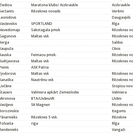
Ziediņa
Maratona klubs/ Aizkraukle
Aizkraukle
Seržants
Rēzeknes novads
Verēmi
Leonidovs
Daugavpils
Vasiļevskis
SPORTLAND
Rīga
Nevedomajs
Sakstagala pmsk
Rēzeknes n
Gagunovs
Maltas vsk
Rēzeknes n
Berga
Saldus
Kaupuža
Cēsis
Bauska
Feimaņu pmsk.
Rēzeknes n
Kudrjavceva
Maltas vsk
Rēzeknes n
Pienis
ASK Patria
Fjodorovs
Maltas vsk
Rēzeknes n
Kanaška
Nautrēnu vsk
Rēzeknes n
Livčāne
Stopiņu nov
Štauers
Valmiera apkārt Zemeslodei
Valmiera
Mironova
BTA/LīvānuVK
Līvāni
Vasiļjevs
SK Magnen
Rēzeknes n
Borozinskis
Ķegums
Pāvarnieks
Rēzeknes 5 vsk.
Rēzekne
Tolvaiša
riga
Rīga
Rendenieks
Vangaži