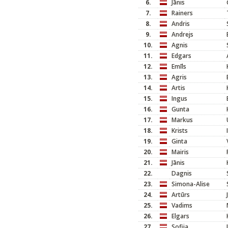
6.
Jānis
7.
Rainers
8.
Andris
9.
Andrejs
10.
Agnis
11.
Edgars
12.
Emīls
13.
Agris
14.
Artis
15.
Ingus
16.
Gunta
17.
Markus
18.
Krists
19.
Ginta
20.
Mairis
21.
Jānis
22.
Dagnis
23.
Simona-Alise
24.
Artūrs
25.
Vadims
26.
Elgars
27.
Sofija