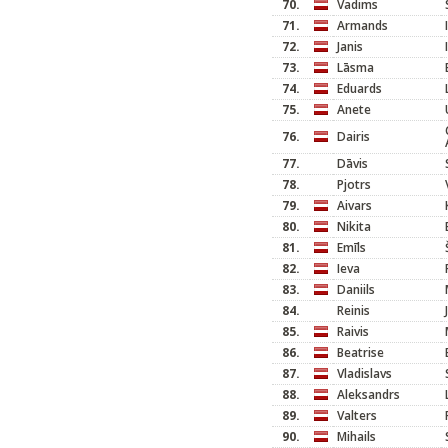
70.
Vadims
71.
Armands
72.
Janis
73.
Lāsma
74.
Eduards
75.
Anete
76.
Dairis
77.
Dāvis
78.
Pjotrs
79.
Aivars
80.
Nikita
81.
Emīls
82.
Ieva
83.
Daniils
84.
Reinis
85.
Raivis
86.
Beatrise
87.
Vladislavs
88.
Aleksandrs
89.
Valters
90.
Mihails