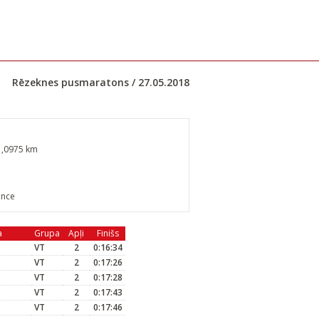
Rēzeknes pusmaratons / 27.05.2018
1,0975 km
ance
a
Grupa
Apļi
Finišs
VT
2
0:16:34
VT
2
0:17:26
VT
2
0:17:28
VT
2
0:17:43
VT
2
0:17:46