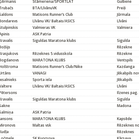
Ģērmanis
Stāmeriena/SPORTLAT
Gulbene
Trubačs
BTA/LīvānuVK
Preiļi
Saldons
Matisons Runner’s Club
Jūrmala
Bondarevs
Līvānu VK/ Baltais/ASICS
Līvāni
Stulpinskis
Valmieras VK
Valmiera
Apinis
ASK Patria
Kravalis
Siguldas Maratona klubs
Sigulda
Boļšijs
Rēzekne
Krasjukovs
Rēzeknes 5.vidusskola
Rēzekne
Bogdanovs
MARATONA KLUBS
Ventspils
Holštroma
Matisons Runner’s Club/Nike
Kazdanga
Urtāns
VANAGI
Jēkabpils no
Iesalnieks
Sporta iela
Jēkabpils
Valtere
Līvānu VK/ Baltais/ASICS
Līvāni
Pētersons
Ilzenes pag.
Kravalis
Siguldas Maratona klubs
Sigulda
Sakne
Madona
Salmiņa
ASK Patria
Jansons
MARATONA KLUBS
Kapsēde
Mironovs
Maltas vsk
Rēzeknes n
Kudļa
Rēzeknes
Ločmele
SK Kuorsova
Kārsava