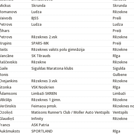
Mickus
Skrunda
Skrunda
Romanovs
Ludza
Rēzekne
Vaivods
BJSS
Preili
Petrovs
Ludza
Ludza
Žihars
Preiļi
Petrovs
Rēzeknes 2.vsk
Rēzekne
Krupins
SPARS-MK
Preiļi
Keišs
Rēzeknes valsts polu gimnāzija
Rēzekne
Vancāne
SK Tērauds
Rīga
Raščevskis
Rēzekne
Rēzekne
Gaile
Siguldas Maratona klubs
Sigulda
Ronis
Gulbene
Ovsjankins
Rēzeknes 3.vsk
Rēzekne
Stonka
VSK Noskrien
Rīga
Ādamsons
Limbaži SKRIEN
Limbaži
Vēkšējs
Rēzeknes 1 ģimn.
Rēzekne
Verčinskis
Feimaņu pmsk.
Rēzeknes n
Ozoliņš
Matisons Runner’s Club / Moller Auto Ventspils
Ventspils
Glaudiņš
Infinity
Rēzekne
Francs
ASK Patria
Aukšmuksts
SPORTLAND
Rīga