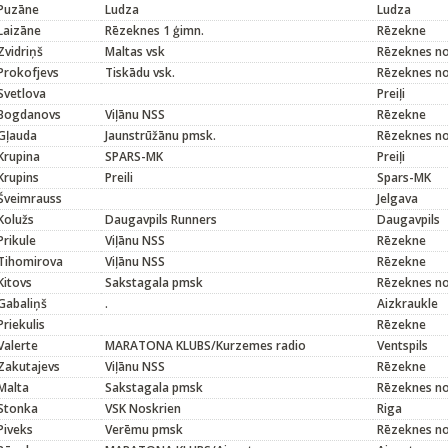
Puzāne
Ludza
Ludza
Laizāne
Rēzeknes 1 ģimn.
Rēzekne
Zvidriņš
Maltas vsk
Rēzeknes n
Prokofjevs
Tiskādu vsk.
Rēzeknes n
Svetlova
Preiļi
Bogdanovs
Viļānu NSS
Rēzekne
Gļauda
Jaunstrūžānu pmsk.
Rēzeknes n
Krupina
SPARS-MK
Preiļi
Krupins
Preili
Spars-MK
Šveimrauss
Jelgava
Kolužs
Daugavpils Runners
Daugavpils
Prikule
Viļānu NSS
Rēzekne
Tihomirova
Viļānu NSS
Rēzekne
Kitovs
Sakstagala pmsk
Rēzeknes n
Gabaliņš
.
Aizkraukle
Priekulis
Rēzekne
Valerte
MARATONA KLUBS/Kurzemes radio
Ventspils
Zakutajevs
Viļānu NSS
Rēzekne
Malta
Sakstagala pmsk
Rēzeknes n
Stonka
VSK Noskrien
Riga
Piveks
Verēmu pmsk
Rēzeknes n