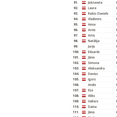
91.
Jeļizaveta
92.
Laura
93.
Raitis-Daniels
94.
Vladimirs
95.
Anna
96.
Arnis
97.
Artis
98.
Natālija
99.
Jurijs
100.
Eduards
101.
Jānis
102.
Simona
103.
Aleksandra
104.
Deniss
105.
Igors
106.
Andis
107.
Ilze
108.
Aliks
109.
Valters
110.
Daina
111.
Jānis