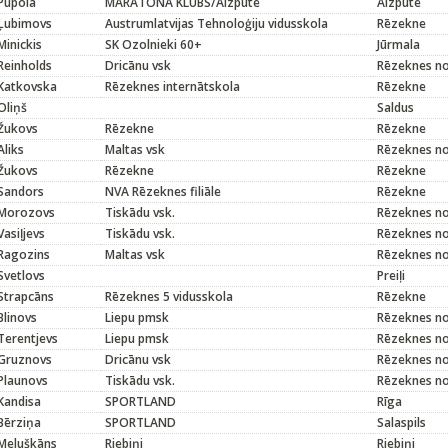
Pūpola
MARATONA KLUBS/Aizpute
Aizpute
Ļubimovs
Austrumlatvijas Tehnoloģiju vidusskola
Rēzekne
Minickis
SK Ozolnieki 60+
Jūrmala
Reinholds
Dricānu vsk
Rēzeknes n
Katkovska
Rēzeknes internātskola
Rēzekne
Oliņš
Saldus
Žukovs
Rēzekne
Rēzekne
Aliks
Maltas vsk
Rēzeknes n
Žukovs
Rēzekne
Rēzekne
Sandors
NVA Rēzeknes filiāle
Rēzekne
Morozovs
Tiskādu vsk.
Rēzeknes n
Vasiļjevs
Tiskādu vsk.
Rēzeknes n
Ragozins
Maltas vsk
Rēzeknes n
Svetlovs
Preiļi
Strapcāns
Rēzeknes 5 vidusskola
Rēzekne
Blinovs
Liepu pmsk
Rēzeknes n
Terentjevs
Liepu pmsk
Rēzeknes n
Gruznovs
Dricānu vsk
Rēzeknes n
Plaunovs
Tiskādu vsk.
Rēzeknes n
Kandisa
SPORTLAND
Rīga
Bērziņa
SPORTLAND
Salaspils
Meluškāns
Riebiņi
Riebiņi