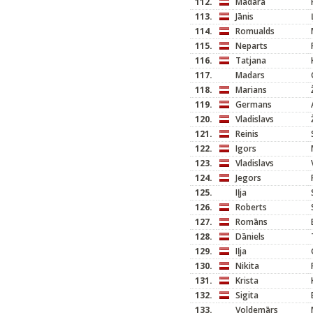
112.
Madara
113.
Jānis
114.
Romualds
115.
Neparts
116.
Tatjana
117.
Madars
118.
Marians
119.
Germans
120.
Vladislavs
121.
Reinis
122.
Igors
123.
Vladislavs
124.
Jegors
125.
Iļja
126.
Roberts
127.
Romāns
128.
Dāniels
129.
Iļja
130.
Nikita
131.
Krista
132.
Sigita
133.
Voldemārs