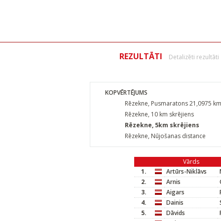
REZULTĀTI
Detalizēti rezultāti
KOPVĒRTĒJUMS
Rēzekne, Pusmaratons 21,0975 k
Rēzekne, 10 km skrējiens
Rēzekne, 5km skrējiens
Rēzekne, Nūjošanas distance
Vārds
1.
Artūrs-Niklāvs
2.
Arnis
3.
Aigars
4.
Dainis
5.
Dāvids