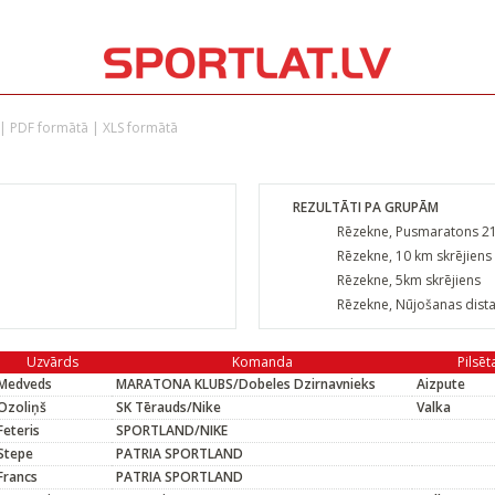
|
PDF formātā
|
XLS formātā
REZULTĀTI PA GRUPĀM
m
Rēzekne, Pusmaratons 2
Rēzekne, 10 km skrējiens
Rēzekne, 5km skrējiens
Rēzekne, Nūjošanas dist
Uzvārds
Komanda
Pilsēt
Medveds
MARATONA KLUBS/Dobeles Dzirnavnieks
Aizpute
Ozoliņš
SK Tērauds/Nike
Valka
Feteris
SPORTLAND/NIKE
Stepe
PATRIA SPORTLAND
Francs
PATRIA SPORTLAND