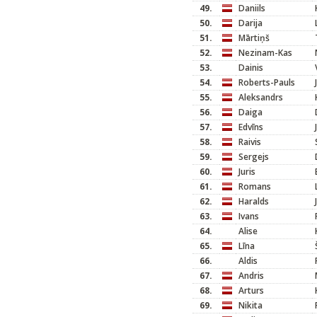
49.
Daniils
50.
Darija
51.
Mārtiņš
52.
Nezinam-Kas
53.
Dainis
54.
Roberts-Pauls
55.
Aleksandrs
56.
Daiga
57.
Edvīns
58.
Raivis
59.
Sergejs
60.
Juris
61.
Romans
62.
Haralds
63.
Ivans
64.
Alise
65.
Līna
66.
Aldis
67.
Andris
68.
Arturs
69.
Nikita