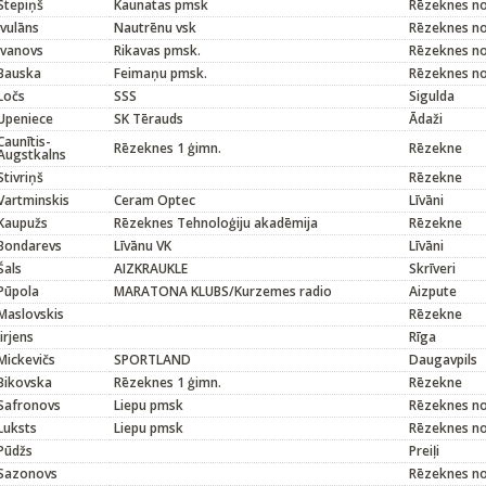
Stepiņš
Kaunatas pmsk
Rēzeknes n
Ivulāns
Nautrēnu vsk
Rēzeknes n
Ivanovs
Rikavas pmsk.
Rēzeknes n
Bauska
Feimaņu pmsk.
Rēzeknes n
Ločs
SSS
Sigulda
Upeniece
SK Tērauds
Ādaži
Caunītis-
Rēzeknes 1 ģimn.
Rēzekne
Augstkalns
Stivriņš
Rēzekne
Vartminskis
Ceram Optec
Līvāni
Kaupužs
Rēzeknes Tehnoloģiju akadēmija
Rēzekne
Bondarevs
Līvānu VK
Līvāni
Šals
AIZKRAUKLE
Skrīveri
Pūpola
MARATONA KLUBS/Kurzemes radio
Aizpute
Maslovskis
Rēzekne
Jirjens
Rīga
Mickevičs
SPORTLAND
Daugavpils
Bikovska
Rēzeknes 1 ģimn.
Rēzekne
Safronovs
Liepu pmsk
Rēzeknes n
Luksts
Liepu pmsk
Rēzeknes n
Pūdžs
Preiļi
Sazonovs
Rēzeknes no