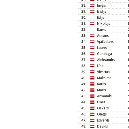
28.
Jurģis
29.
Endijs
30.
Edijs
31.
Nikolajs
32.
Raivis
33.
Antons
34.
Vjačeslavs
35.
Lauris
36.
Gundega
37.
Aleksandrs
38.
Līna
39.
Viesturs
40.
Maksims
41.
Kārlis
42.
Māris
43.
Armands
44.
Emīls
45.
Oskars
46.
Oļegs
47.
Edvards
48.
Dāvids