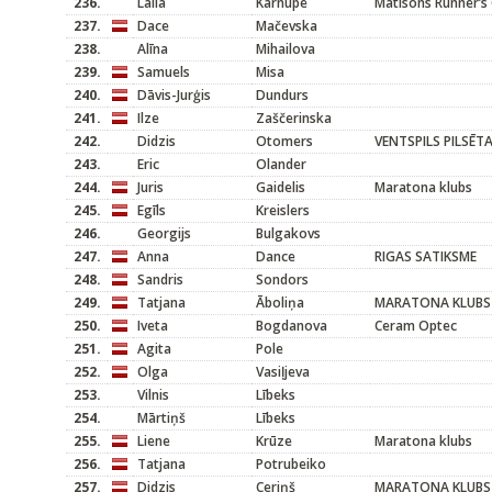
236.
Laila
Karnupe
Matisons Runner’s 
237.
Dace
Mačevska
238.
Alīna
Mihailova
239.
Samuels
Misa
240.
Dāvis-Jurģis
Dundurs
241.
Ilze
Zaščerinska
242.
Didzis
Otomers
VENTSPILS PILSĒT
243.
Eric
Olander
244.
Juris
Gaidelis
Maratona klubs
245.
Egīls
Kreislers
246.
Georgijs
Bulgakovs
247.
Anna
Dance
RIGAS SATIKSME
248.
Sandris
Sondors
249.
Tatjana
Āboliņa
MARATONA KLUBS
250.
Iveta
Bogdanova
Ceram Optec
251.
Agita
Pole
252.
Olga
Vasiļjeva
253.
Vilnis
Lībeks
254.
Mārtiņš
Lībeks
255.
Liene
Krūze
Maratona klubs
256.
Tatjana
Potrubeiko
257.
Didzis
Ceriņš
MARATONA KLUBS