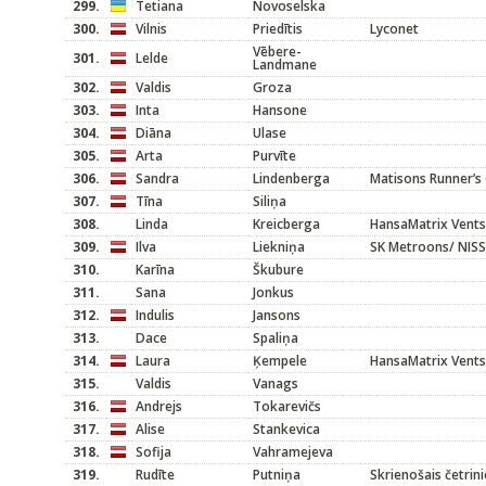
299.
Tetiana
Novoselska
300.
Vilnis
Priedītis
Lyconet
Vēbere-
301.
Lelde
Landmane
302.
Valdis
Groza
303.
Inta
Hansone
304.
Diāna
Ulase
305.
Arta
Purvīte
306.
Sandra
Lindenberga
Matisons Runner’s 
307.
Tīna
Siliņa
308.
Linda
Kreicberga
HansaMatrix Vents
309.
Ilva
Liekniņa
SK Metroons/ NIS
310.
Karīna
Škubure
311.
Sana
Jonkus
312.
Indulis
Jansons
313.
Dace
Spaliņa
314.
Laura
Ķempele
HansaMatrix Vents
315.
Valdis
Vanags
316.
Andrejs
Tokarevičs
317.
Alise
Stankevica
318.
Sofija
Vahramejeva
319.
Rudīte
Putniņa
Skrienošais četrin