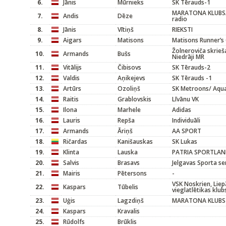
6.
Jānis
Mūrnieks
SK Tērauds-1
MARATONA KLUBS
7.
Andis
Dēze
radio
8.
Jānis
Vītiņš
RIEKSTI
9.
Aigars
Matisons
Matisons Runner’s
Žolneroviča skrieš
10.
Armands
Bušs
Niedrāji MR
11.
Vitālijs
Čibisovs
SK Tērauds-2
12.
Valdis
Aņikejevs
SK Tērauds -1
13.
Artūrs
Ozoliņš
SK Metroons/ Aqu
14.
Raitis
Grablovskis
Līvānu VK
15.
Ilona
Marhele
Adidas
16.
Lauris
Repša
Individuāli
17.
Armands
Āriņš
AA SPORT
18.
Ričardas
Kanišauskas
SK Lukas
19.
Klinta
Lauska
PATRIA SPORTLA
20.
Salvis
Brasavs
Jelgavas Sporta se
21.
Mairis
Pētersons
-
VSK Noskrien, Liep
22.
Kaspars
Tūbelis
vieglatlētikas klub
23.
Uģis
Lagzdiņš
MARATONA KLUBS
24.
Kaspars
Kravalis
25.
Rūdolfs
Brūklis