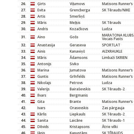
26.
Ģirts
Viļumovs
Matisons Runner’s 
27.
Evita
Grencberga
SK Tērauds/NIKE
28.
Artis
Smerliņš
29.
Māris
Meļķis
SK Tērauds
30.
Andris
Kozačkovs
Ludza
MARATONA KLUBS/
31.
Aino
Gošs
Vecais Pasts
32.
Anastasija
Geraseva
SPORTLAT
33.
Ainis
Kanaviņš
AIZKRAUKLE
34.
Māris
Ādamsons
Limbaži SKRIEN
35.
Antonijs
Sivko
36.
Marina
Jumatova
Matisons Runner’s 
37.
Guntis
Grīnfelds
Matisons Runner’s 
38.
Nikolajs
Petrovs
Ludza
39.
Valerijs
Bairaševskis
SK Tērauds-2
40.
Ilvars
Bergmanis
41.
Gita
Brante
Matisons Runner’s 
42.
Ivars
Orasevskis
Zas pàrgauja
43.
Kārlis
Liepkauls
SK Tērauds-2
44.
Sanita
Laicāne
SK Tērauds-1
45.
Dēvids
Kristapsons
Ātrie vilki
46.
Jānis
Kapustāns
SK TĒRAUDS