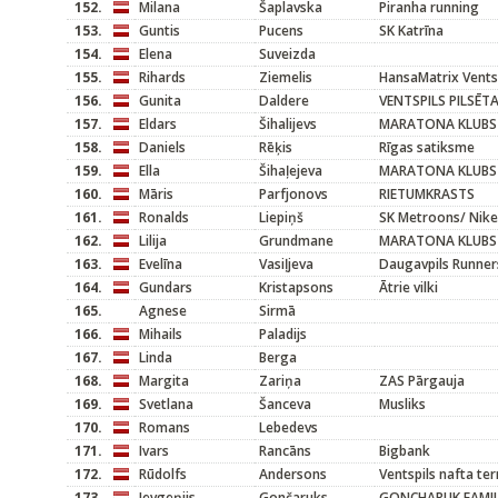
152.
Milana
Šaplavska
Piranha running
153.
Guntis
Pucens
SK Katrīna
154.
Elena
Suveizda
155.
Rihards
Ziemelis
HansaMatrix Vents
156.
Gunita
Daldere
VENTSPILS PILSĒT
157.
Eldars
Šihalijevs
MARATONA KLUBS
158.
Daniels
Rēķis
Rīgas satiksme
159.
Ella
Šihaļejeva
MARATONA KLUBS
160.
Māris
Parfjonovs
RIETUMKRASTS
161.
Ronalds
Liepiņš
SK Metroons/ Nike
162.
Lilija
Grundmane
MARATONA KLUBS
163.
Evelīna
Vasiļjeva
Daugavpils Runner
164.
Gundars
Kristapsons
Ātrie vilki
165.
Agnese
Sirmā
166.
Mihails
Paladijs
167.
Linda
Berga
168.
Margita
Zariņa
ZAS Pārgauja
169.
Svetlana
Šanceva
Musliks
170.
Romans
Lebedevs
171.
Ivars
Rancāns
Bigbank
172.
Rūdolfs
Andersons
Ventspils nafta te
173.
Jevgeņijs
Gončaruks
GONCHARUK FAMI