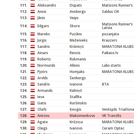
111.
Aleksandrs
Dupats
Matisons Runner’s 
112.
Ansis
Ansbergs
Saldus OK
113.
Jānis
Veips
Matisons Runner’s
114.
Edgars
Skore
Latvia
115.
Mareks
Puzāns
puzanjata
116.
Jurģis
Meženieks
Krauzers
117.
Sandris
Krūmiņš
MARATONA KLUBS 
118.
Ainars
Rencis
PaBaso.lv
119.
Roberts
Rukmanis
120.
Normunds
Allens
Labs starts
121.
Pjotrs
Homjaks
MARATONA KLUBS
122.
Arvīds
Šenbergs
123.
Sandris
Ivanovs
BTA
124.
Armands
Kalniņš
125.
Ieva
Stallīte
126.
Gatis
Kuršinskis
127.
Olafs
Ķeņģis
Ventspils Triatlona
128.
Antons
Maksimenkovs
VK Tranzīts
129.
Agate
Krūziņa
MARATONA KLUBS
130.
Oļegs
Ivanovs
Ceram Optec