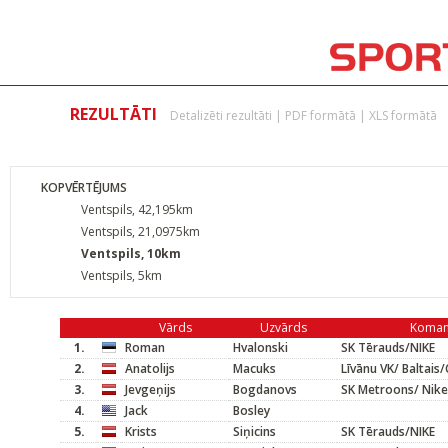
REZULTĀTI
Detalizēti rezultāti
|
PDF formātā
|
XLS formātā
KOPVĒRTĒJUMS
Ventspils, 42,195km
Ventspils, 21,0975km
Ventspils, 10km
Ventspils, 5km
Vārds
Uzvārds
Koma
1.
Roman
Hvalonski
SK Tērauds/NIKE
2.
Anatolijs
Macuks
Līvānu VK/ Baltai
3.
Jevgeņijs
Bogdanovs
SK Metroons/ Nike
4.
Jack
Bosley
5.
Krists
Siņicins
SK Tērauds/NIKE