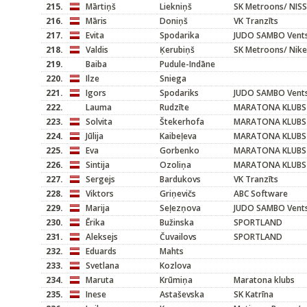
215.
Mārtiņš
Liekniņš
SK Metroons/ NIS
216.
Māris
Doniņš
VK Tranzīts
217.
Evita
Spodarika
JUDO SAMBO Vents
218.
Valdis
Ķerubiņš
SK Metroons/ Nike
219.
Baiba
Pudule-Indāne
220.
Ilze
Sniega
221.
Igors
Spodariks
JUDO SAMBO Vents
222.
Lauma
Rudzīte
MARATONA KLUBS
223.
Solvita
Štekerhofa
MARATONA KLUBS
224.
Jūlija
Kaibeļeva
MARATONA KLUBS
225.
Eva
Gorbenko
MARATONA KLUBS
226.
Sintija
Ozoliņa
MARATONA KLUBS
227.
Sergejs
Bardukovs
VK Tranzīts
228.
Viktors
Griņevičs
ABC Software
229.
Marija
Seļezņova
JUDO SAMBO Vents
230.
Ērika
Bužinska
SPORTLAND
231.
Aleksejs
Čuvailovs
SPORTLAND
232.
Eduards
Mahts
233.
Svetlana
Kozlova
234.
Maruta
Krūmiņa
Maratona klubs
235.
Inese
Astaševska
SK Katrīna