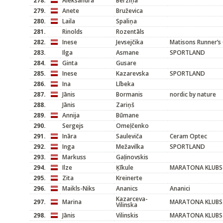
278.
Aleksandra
Bērziņa
279.
Anete
Bruževica
280.
Laila
Spaliņa
281.
Rinolds
Rozentāls
282.
Inese
Jevsejčika
Matisons Runner’s 
283.
Ilga
Asmane
SPORTLAND
284.
Ginta
Gusare
285.
Inese
Kazarevska
SPORTLAND
286.
Ina
Lībeka
287.
Jānis
Bormanis
nordic by nature
288.
Jānis
Zariņš
289.
Annija
Būmane
290.
Sergejs
Omeļčenko
291.
Ināra
Sauleviča
Ceram Optec
292.
Inga
Mežavilka
SPORTLAND
293.
Markuss
Gaļinovskis
294.
Ilze
Ķīkule
MARATONA KLUBS
295.
Zita
Kreinerte
296.
Maikls-Niks
Ananics
Ananici
Kazarceva-
297.
Marina
MARATONA KLUBS
Vilinska
298.
Jānis
Vilinskis
MARATONA KLUBS