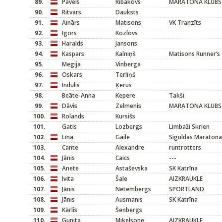
89.
Pavels
Ribakovs
MARATONA KLUBS
90.
Ritvars
Dauksts
91.
Ainārs
Matisons
VK Tranzīts
92.
Igors
Kozlovs
93.
Haralds
Jansons
94.
Kaspars
Kalniņš
Matisons Runner’s 
95.
Megija
Vinberga
96.
Oskars
Terliņš
97.
Indulis
Ķerus
98.
Beāte-Anna
Kepere
Takši
99.
Dāvis
Zelmenis
MARATONA KLUBS
100.
Rolands
Kursišs
101.
Gatis
Lozbergs
Limbaži Skrien
102.
Līna
Gaile
Siguldas Maratona
103.
Cante
Alexandre
runtrotters
104.
Jānis
Caics
---
105.
Anete
Astaševska
SK Katrīna
106.
Ivita
Šale
AIZKRAUKLE
107.
Jānis
Netembergs
SPORTLAND
108.
Jānis
Ausmanis
SK Katrīna
109.
Kārlis
Šenbergs
110.
Gunita
Miķelsone
AIZKRAUKLE