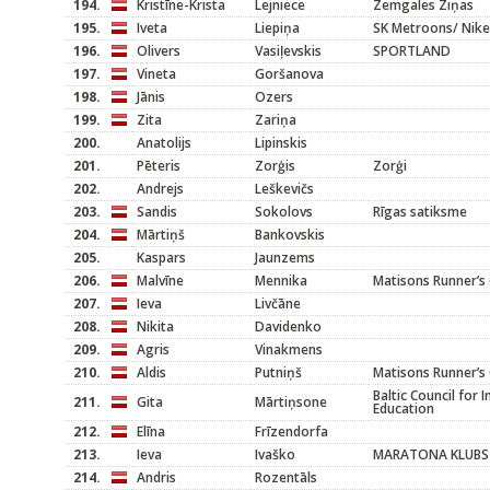
194.
Kristīne-Krista
Lejniece
Zemgales Ziņas
195.
Iveta
Liepiņa
SK Metroons/ Nike
196.
Olivers
Vasiļevskis
SPORTLAND
197.
Vineta
Goršanova
198.
Jānis
Ozers
199.
Zita
Zariņa
200.
Anatolijs
Lipinskis
201.
Pēteris
Zorģis
Zorģi
202.
Andrejs
Leškevičs
203.
Sandis
Sokolovs
Rīgas satiksme
204.
Mārtiņš
Bankovskis
205.
Kaspars
Jaunzems
206.
Malvīne
Mennika
Matisons Runner’s 
207.
Ieva
Livčāne
208.
Nikita
Davidenko
209.
Agris
Vinakmens
210.
Aldis
Putniņš
Matisons Runner’s 
Baltic Council for 
211.
Gita
Mārtiņsone
Education
212.
Elīna
Frīzendorfa
213.
Ieva
Ivaško
MARATONA KLUBS
214.
Andris
Rozentāls