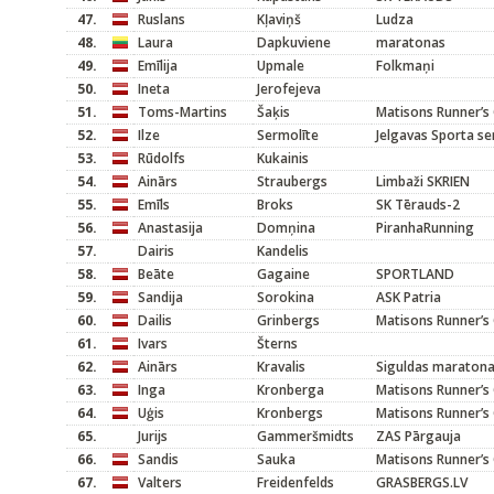
47.
Ruslans
Kļaviņš
Ludza
48.
Laura
Dapkuviene
maratonas
49.
Emīlija
Upmale
Folkmaņi
50.
Ineta
Jerofejeva
51.
Toms-Martins
Šaķis
Matisons Runner’s 
52.
Ilze
Sermolīte
Jelgavas Sporta se
53.
Rūdolfs
Kukainis
54.
Ainārs
Straubergs
Limbaži SKRIEN
55.
Emīls
Broks
SK Tērauds-2
56.
Anastasija
Domņina
PiranhaRunning
57.
Dairis
Kandelis
58.
Beāte
Gagaine
SPORTLAND
59.
Sandija
Sorokina
ASK Patria
60.
Dailis
Grinbergs
Matisons Runner’s 
61.
Ivars
Šterns
62.
Ainārs
Kravalis
Siguldas maratona
63.
Inga
Kronberga
Matisons Runner’s 
64.
Uģis
Kronbergs
Matisons Runner’s 
65.
Jurijs
Gammeršmidts
ZAS Pārgauja
66.
Sandis
Sauka
Matisons Runner’s 
67.
Valters
Freidenfelds
GRASBERGS.LV