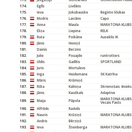
174.
Egīls
Livdāns
175.
Ieva
Jokubauske
Begimo klubas
176.
Modris
Laicāns
Capo
177.
Anna
Maula
MARATONA KLUBS
178.
Eliza
Liepina
RELK
179.
Ruta
Poikāne
Auseklis IK
180.
Jānis
Heniņš
181.
Dainis
Berzins
182.
Julie
Pouajde
runtrotters
183.
Uldis
Gailītis
SPORTLAND
184.
Juris
Mortulevs
185.
Inga
Heidemane
SK Katrīna
186.
Māris
Krūmiņš
187.
Rūta
Kalniņa
Skrienošais 4nieks
188.
Jānis
Kauškals
Adaptive
MARATONA KLUBS/
189.
Maija
Pūpola
Vecais Pasts
190.
Alfrēds
Radvils
191.
Nauris
Krūziņš
MARATONA KLUBS
192.
Andris
Bērziņš
193.
Ieva
Šteinberga
MARATONA KLUBS