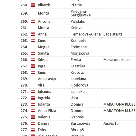
258.
Rihards
Pfeifle
Priedēna-
259.
Monta
Sergijevska
260.
Antons
Poļskihs
261.
Monta
Krilova
262.
Anna
Temerova-Allena
Labs starts
263.
Jānis
Ķempelis
264.
Megija
Freimane
265.
Sanita
Morjakova
266.
Silvija
Ervika
Maratona klubs
267.
Inga
Krastiņa
268.
Jānis
Krutovs
269.
Anastasija
Lapekina
270.
Vita
Fjodorova
271.
Julianna
Lipinska
272.
Ingrīda
Jēka
273.
Jolanta
Doniņa
MARATONA KLUBS
274.
Anna-Elīza
Doniņa
MARATONA KLUBS
275.
Valērijs
Ivanovs
276.
Deniss
Bartaševičs
Ana6sTbl
277.
Ēriks
Bērziņš