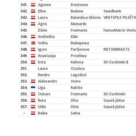
341.
Agnese
Ernstsone
342.
Elīna
Budava
Swedbank
343.
Laura
Balandiņa-Eklone
VENTSPILS PILSĒT
344.
Agris
Meinards
345.
Dāvis
Freimanis
HansaMatrix Vents
346.
Andželika
Kāle
347.
Volha
Bialiayewa
348.
Igors
Parfjonovs
RIETUMKRASTS
349.
Anastasija
Proviliwa
350.
Erita
Kalniņa
SK Ozolnieki B
351.
Laura
Ozoliņa
352.
Renārs
Lagzdiņš
353.
Aleksandrs
Voino
354.
Līga
Rakšte
355.
Oskars
Freimanis
SK Ozolnieki
356.
Ruta
Dīce
Gausā jūdze
357.
Uldis
Dīcis
Gausā jūdze
-
Baiba
Salna