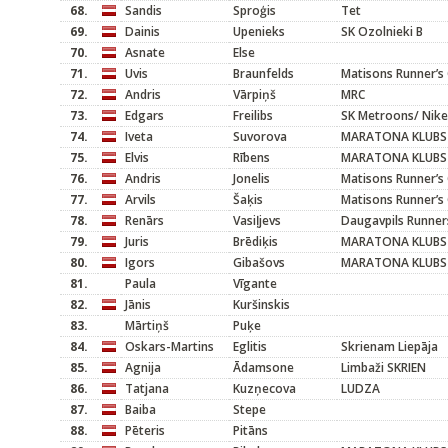
68.
Sandis
Sproģis
Tet
69.
Dainis
Upenieks
SK Ozolnieki B
70.
Asnate
Else
71.
Uvis
Braunfelds
Matisons Runner’s 
72.
Andris
Vārpiņš
MRC
73.
Edgars
Freilibs
SK Metroons/ Nike
74.
Iveta
Suvorova
MARATONA KLUBS
75.
Elvis
Rībens
MARATONA KLUBS
76.
Andris
Jonelis
Matisons Runner’s 
77.
Arvils
Šaķis
Matisons Runner’s 
78.
Renārs
Vasiļjevs
Daugavpils Runner
79.
Juris
Brēdiķis
MARATONA KLUBS
80.
Igors
Gibašovs
MARATONA KLUBS
81.
Paula
Vīgante
82.
Jānis
Kuršinskis
83.
Mārtiņš
Puķe
84.
Oskars-Martins
Eglitis
Skrienam Liepāja
85.
Agnija
Ādamsone
Limbaži SKRIEN
86.
Tatjana
Kuzņecova
LUDZA
87.
Baiba
Stepe
88.
Pēteris
Pitāns