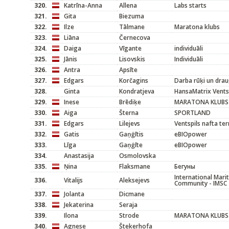
320.
Katrīna-Anna
Allena
Labs starts
321.
Gita
Biezuma
322.
Ilze
Tālmane
Maratona klubs
323.
Liāna
Černecova
324.
Daiga
Vīgante
individuāli
325.
Jānis
Lisovskis
Individuāli
326.
Antra
Apsīte
327.
Edgars
Korčagins
Darba rūķi un drau
328.
Ginta
Kondratjeva
HansaMatrix Vents
329.
Inese
Brēdiķe
MARATONA KLUBS
330.
Aiga
Šterna
SPORTLAND
331.
Edgars
Lilejevs
Ventspils nafta te
332.
Gatis
Gaņģītis
eBIOpower
333.
Līga
Gaņģīte
eBIOpower
334.
Anastasija
Osmolovska
335.
Ņina
Flaksmane
Бегуны
International Mari
336.
Vitalijs
Aleksejevs
Community - IMSC
337.
Jolanta
Dicmane
338.
Jekaterina
Seraja
339.
Ilona
Strode
MARATONA KLUBS
340.
Agnese
Štekerhofa