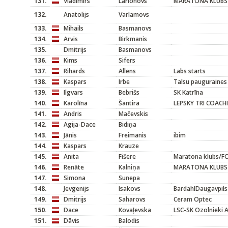
131.
Vladimirs
Larionovs
MARATONA KLUBS
132.
Anatolijs
Varlamovs
133.
Mihails
Basmanovs
134.
Arvis
Birkmanis
135.
Dmitrijs
Basmanovs
136.
Kims
Sifers
137.
Rihards
Allens
Labs starts
138.
Kaspars
Irbe
Talsu pauguraines
139.
Ilgvars
Bebrišs
SK Katrīna
140.
Karolīna
Šantira
LEPSKY TRI COACH
141.
Andris
Mačevskis
142.
Agija-Dace
Bidiņa
143.
Jānis
Freimanis
ibim
144.
Kaspars
Krauze
145.
Anita
Fišere
Maratona klubs/F
146.
Renāte
Kalniņa
MARATONA KLUBS
147.
Simona
Sunepa
148.
Jevgenijs
Isakovs
BardahlDaugavpils
149.
Dmitrijs
Saharovs
Ceram Optec
150.
Dace
Kovaļevska
LSC-SK Ozolnieki 
151.
Dāvis
Balodis