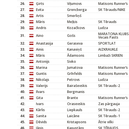
26.
Ģirts
Viļumovs
Matisons Runner’s 
27.
Evita
Grencberga
SK Tērauds/NIKE
28.
Artis
Smerliņš
29.
Māris
Meļķis
SK Tērauds
30.
Andris
Kozačkovs
Ludza
MARATONA KLUBS/
31.
Aino
Gošs
Vecais Pasts
32.
Anastasija
Geraseva
SPORTLAT
33.
Ainis
Kanaviņš
AIZKRAUKLE
34.
Māris
Ādamsons
Limbaži SKRIEN
35.
Antonijs
Sivko
36.
Marina
Jumatova
Matisons Runner’s 
37.
Guntis
Grīnfelds
Matisons Runner’s 
38.
Nikolajs
Petrovs
Ludza
39.
Valerijs
Bairaševskis
SK Tērauds-2
40.
Ilvars
Bergmanis
41.
Gita
Brante
Matisons Runner’s 
42.
Ivars
Orasevskis
Zas pàrgauja
43.
Kārlis
Liepkauls
SK Tērauds-2
44.
Sanita
Laicāne
SK Tērauds-1
45.
Dēvids
Kristapsons
Ātrie vilki
46.
Jānis
Kapustāns
SK TĒRAUDS