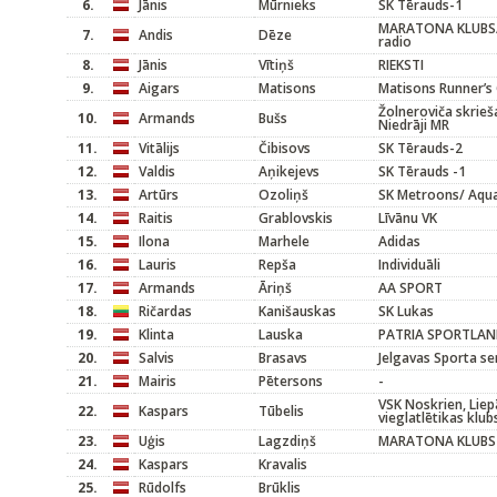
6.
Jānis
Mūrnieks
SK Tērauds-1
MARATONA KLUBS
7.
Andis
Dēze
radio
8.
Jānis
Vītiņš
RIEKSTI
9.
Aigars
Matisons
Matisons Runner’s
Žolneroviča skrieš
10.
Armands
Bušs
Niedrāji MR
11.
Vitālijs
Čibisovs
SK Tērauds-2
12.
Valdis
Aņikejevs
SK Tērauds -1
13.
Artūrs
Ozoliņš
SK Metroons/ Aqu
14.
Raitis
Grablovskis
Līvānu VK
15.
Ilona
Marhele
Adidas
16.
Lauris
Repša
Individuāli
17.
Armands
Āriņš
AA SPORT
18.
Ričardas
Kanišauskas
SK Lukas
19.
Klinta
Lauska
PATRIA SPORTLA
20.
Salvis
Brasavs
Jelgavas Sporta se
21.
Mairis
Pētersons
-
VSK Noskrien, Liep
22.
Kaspars
Tūbelis
vieglatlētikas klub
23.
Uģis
Lagzdiņš
MARATONA KLUBS
24.
Kaspars
Kravalis
25.
Rūdolfs
Brūklis