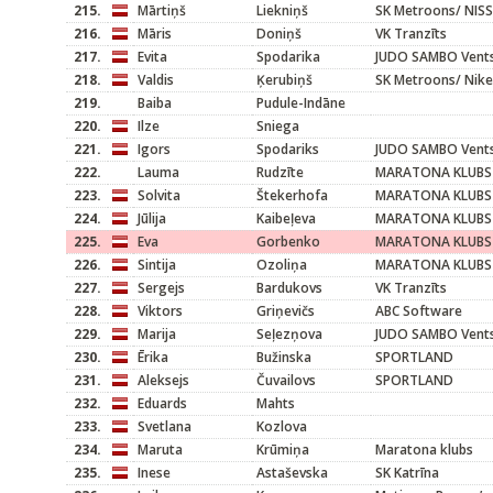
215.
Mārtiņš
Liekniņš
SK Metroons/ NIS
216.
Māris
Doniņš
VK Tranzīts
217.
Evita
Spodarika
JUDO SAMBO Vents
218.
Valdis
Ķerubiņš
SK Metroons/ Nike
219.
Baiba
Pudule-Indāne
220.
Ilze
Sniega
221.
Igors
Spodariks
JUDO SAMBO Vents
222.
Lauma
Rudzīte
MARATONA KLUBS
223.
Solvita
Štekerhofa
MARATONA KLUBS
224.
Jūlija
Kaibeļeva
MARATONA KLUBS
225.
Eva
Gorbenko
MARATONA KLUBS
226.
Sintija
Ozoliņa
MARATONA KLUBS
227.
Sergejs
Bardukovs
VK Tranzīts
228.
Viktors
Griņevičs
ABC Software
229.
Marija
Seļezņova
JUDO SAMBO Vents
230.
Ērika
Bužinska
SPORTLAND
231.
Aleksejs
Čuvailovs
SPORTLAND
232.
Eduards
Mahts
233.
Svetlana
Kozlova
234.
Maruta
Krūmiņa
Maratona klubs
235.
Inese
Astaševska
SK Katrīna