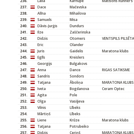
236.
Laila
Karnupe
Matisons Runner’s 
237.
Dace
Mačevska
238.
Alīna
Mihailova
239.
Samuels
Misa
240.
Dāvis-Jurģis
Dundurs
241.
Ilze
Zaščerinska
242.
Didzis
Otomers
VENTSPILS PILSĒT
243.
Eric
Olander
244.
Juris
Gaidelis
Maratona klubs
245.
Egīls
Kreislers
246.
Georgijs
Bulgakovs
247.
Anna
Dance
RIGAS SATIKSME
248.
Sandris
Sondors
249.
Tatjana
Āboliņa
MARATONA KLUBS
250.
Iveta
Bogdanova
Ceram Optec
251.
Agita
Pole
252.
Olga
Vasiļjeva
253.
Vilnis
Lībeks
254.
Mārtiņš
Lībeks
255.
Liene
Krūze
Maratona klubs
256.
Tatjana
Potrubeiko
257.
Didzis
Ceriņš
MARATONA KLUBS