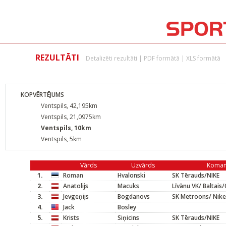
REZULTĀTI
Detalizēti rezultāti
|
PDF formātā
|
XLS formātā
KOPVĒRTĒJUMS
Ventspils, 42,195km
Ventspils, 21,0975km
Ventspils, 10km
Ventspils, 5km
Vārds
Uzvārds
Koma
1.
Roman
Hvalonski
SK Tērauds/NIKE
2.
Anatolijs
Macuks
Līvānu VK/ Baltai
3.
Jevgeņijs
Bogdanovs
SK Metroons/ Nike
4.
Jack
Bosley
5.
Krists
Siņicins
SK Tērauds/NIKE