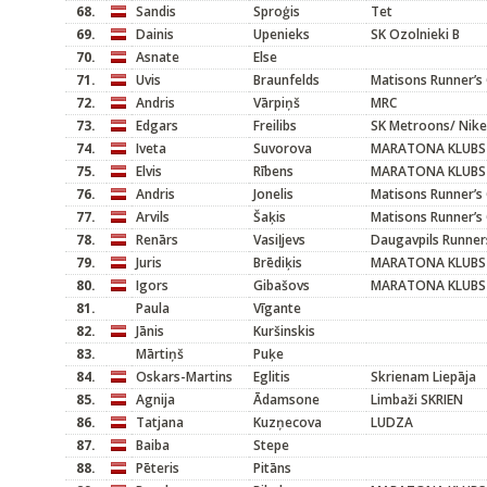
68.
Sandis
Sproģis
Tet
69.
Dainis
Upenieks
SK Ozolnieki B
70.
Asnate
Else
71.
Uvis
Braunfelds
Matisons Runner’s 
72.
Andris
Vārpiņš
MRC
73.
Edgars
Freilibs
SK Metroons/ Nike
74.
Iveta
Suvorova
MARATONA KLUBS
75.
Elvis
Rībens
MARATONA KLUBS
76.
Andris
Jonelis
Matisons Runner’s 
77.
Arvils
Šaķis
Matisons Runner’s 
78.
Renārs
Vasiļjevs
Daugavpils Runner
79.
Juris
Brēdiķis
MARATONA KLUBS
80.
Igors
Gibašovs
MARATONA KLUBS
81.
Paula
Vīgante
82.
Jānis
Kuršinskis
83.
Mārtiņš
Puķe
84.
Oskars-Martins
Eglitis
Skrienam Liepāja
85.
Agnija
Ādamsone
Limbaži SKRIEN
86.
Tatjana
Kuzņecova
LUDZA
87.
Baiba
Stepe
88.
Pēteris
Pitāns