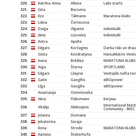
320.
Katrīna-Anna
Allena
Labs starts
321.
Gita
Biezuma
322.
Ilze
Tālmane
Maratona klubs
323.
Liāna
Černecova
324.
Daiga
Vīgante
individuāli
325.
Jānis
Lisovskis
Individuāli
326.
Antra
Apsīte
327.
Edgars
Korčagins
Darba rūķi un drau
328.
Ginta
Kondratjeva
HansaMatrix Vents
329.
Inese
Brēdiķe
MARATONA KLUBS
330.
Aiga
Šterna
SPORTLAND
331.
Edgars
Lilejevs
Ventspils nafta te
332.
Gatis
Gaņģītis
eBIOpower
333.
Līga
Gaņģīte
eBIOpower
334.
Anastasija
Osmolovska
335.
Ņina
Flaksmane
Бегуны
International Mari
336.
Vitalijs
Aleksejevs
Community - IMSC
337.
Jolanta
Dicmane
338.
Jekaterina
Seraja
339.
Ilona
Strode
MARATONA KLUBS
340.
Agnese
Štekerhofa