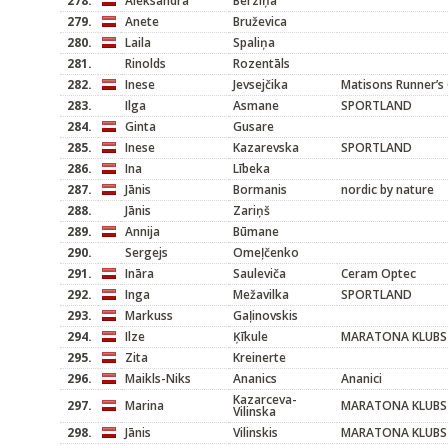
278.
Aleksandra
Bērziņa
279.
Anete
Bruževica
280.
Laila
Spaliņa
281.
Rinolds
Rozentāls
282.
Inese
Jevsejčika
Matisons Runner’s 
283.
Ilga
Asmane
SPORTLAND
284.
Ginta
Gusare
285.
Inese
Kazarevska
SPORTLAND
286.
Ina
Lībeka
287.
Jānis
Bormanis
nordic by nature
288.
Jānis
Zariņš
289.
Annija
Būmane
290.
Sergejs
Omeļčenko
291.
Ināra
Sauleviča
Ceram Optec
292.
Inga
Mežavilka
SPORTLAND
293.
Markuss
Gaļinovskis
294.
Ilze
Ķīkule
MARATONA KLUBS
295.
Zita
Kreinerte
296.
Maikls-Niks
Ananics
Ananici
Kazarceva-
297.
Marina
MARATONA KLUBS
Vilinska
298.
Jānis
Vilinskis
MARATONA KLUBS