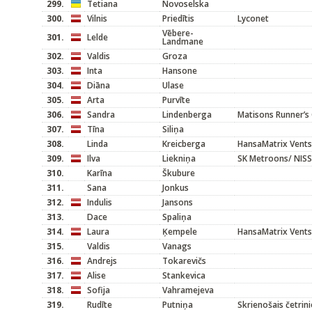
299.
Tetiana
Novoselska
300.
Vilnis
Priedītis
Lyconet
Vēbere-
301.
Lelde
Landmane
302.
Valdis
Groza
303.
Inta
Hansone
304.
Diāna
Ulase
305.
Arta
Purvīte
306.
Sandra
Lindenberga
Matisons Runner’s 
307.
Tīna
Siliņa
308.
Linda
Kreicberga
HansaMatrix Vents
309.
Ilva
Liekniņa
SK Metroons/ NIS
310.
Karīna
Škubure
311.
Sana
Jonkus
312.
Indulis
Jansons
313.
Dace
Spaliņa
314.
Laura
Ķempele
HansaMatrix Vents
315.
Valdis
Vanags
316.
Andrejs
Tokarevičs
317.
Alise
Stankevica
318.
Sofija
Vahramejeva
319.
Rudīte
Putniņa
Skrienošais četrin