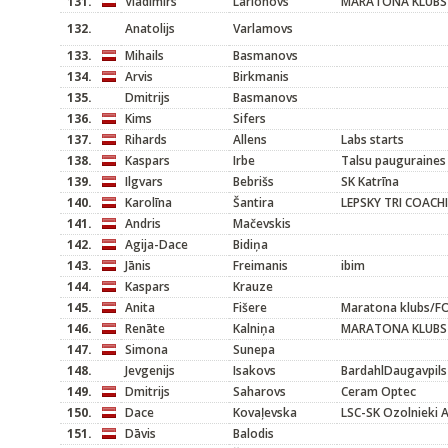
131.
Vladimirs
Larionovs
MARATONA KLUBS
132.
Anatolijs
Varlamovs
133.
Mihails
Basmanovs
134.
Arvis
Birkmanis
135.
Dmitrijs
Basmanovs
136.
Kims
Sifers
137.
Rihards
Allens
Labs starts
138.
Kaspars
Irbe
Talsu pauguraines
139.
Ilgvars
Bebrišs
SK Katrīna
140.
Karolīna
Šantira
LEPSKY TRI COACH
141.
Andris
Mačevskis
142.
Agija-Dace
Bidiņa
143.
Jānis
Freimanis
ibim
144.
Kaspars
Krauze
145.
Anita
Fišere
Maratona klubs/F
146.
Renāte
Kalniņa
MARATONA KLUBS
147.
Simona
Sunepa
148.
Jevgenijs
Isakovs
BardahlDaugavpils
149.
Dmitrijs
Saharovs
Ceram Optec
150.
Dace
Kovaļevska
LSC-SK Ozolnieki 
151.
Dāvis
Balodis