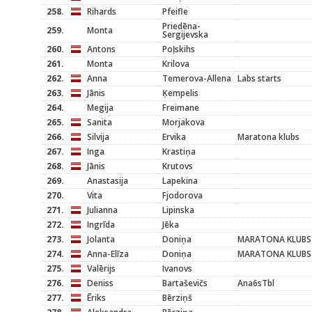
258.
Rihards
Pfeifle
Priedēna-
259.
Monta
Sergijevska
260.
Antons
Poļskihs
261.
Monta
Krilova
262.
Anna
Temerova-Allena
Labs starts
263.
Jānis
Ķempelis
264.
Megija
Freimane
265.
Sanita
Morjakova
266.
Silvija
Ervika
Maratona klubs
267.
Inga
Krastiņa
268.
Jānis
Krutovs
269.
Anastasija
Lapekina
270.
Vita
Fjodorova
271.
Julianna
Lipinska
272.
Ingrīda
Jēka
273.
Jolanta
Doniņa
MARATONA KLUBS
274.
Anna-Elīza
Doniņa
MARATONA KLUBS
275.
Valērijs
Ivanovs
276.
Deniss
Bartaševičs
Ana6sTbl
277.
Ēriks
Bērziņš