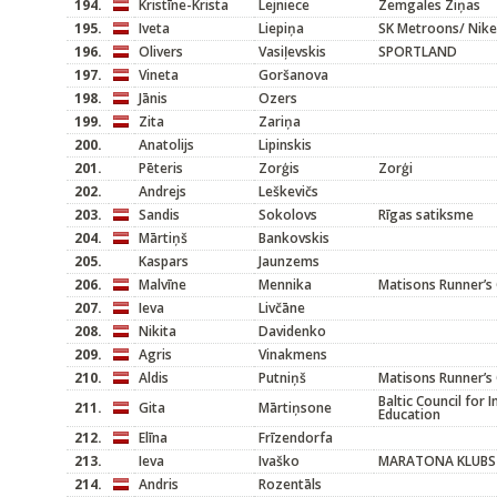
194.
Kristīne-Krista
Lejniece
Zemgales Ziņas
195.
Iveta
Liepiņa
SK Metroons/ Nike
196.
Olivers
Vasiļevskis
SPORTLAND
197.
Vineta
Goršanova
198.
Jānis
Ozers
199.
Zita
Zariņa
200.
Anatolijs
Lipinskis
201.
Pēteris
Zorģis
Zorģi
202.
Andrejs
Leškevičs
203.
Sandis
Sokolovs
Rīgas satiksme
204.
Mārtiņš
Bankovskis
205.
Kaspars
Jaunzems
206.
Malvīne
Mennika
Matisons Runner’s 
207.
Ieva
Livčāne
208.
Nikita
Davidenko
209.
Agris
Vinakmens
210.
Aldis
Putniņš
Matisons Runner’s 
Baltic Council for 
211.
Gita
Mārtiņsone
Education
212.
Elīna
Frīzendorfa
213.
Ieva
Ivaško
MARATONA KLUBS
214.
Andris
Rozentāls