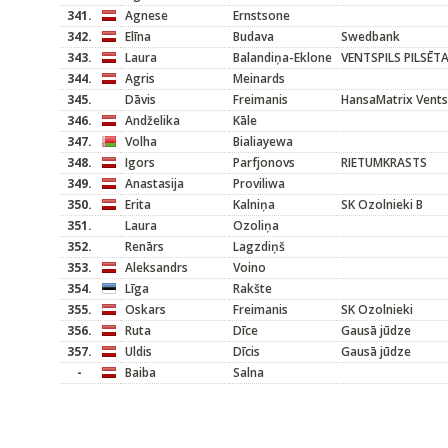
341.
Agnese
Ernstsone
342.
Elīna
Budava
Swedbank
343.
Laura
Balandiņa-Eklone
VENTSPILS PILSĒT
344.
Agris
Meinards
345.
Dāvis
Freimanis
HansaMatrix Vents
346.
Andželika
Kāle
347.
Volha
Bialiayewa
348.
Igors
Parfjonovs
RIETUMKRASTS
349.
Anastasija
Proviliwa
350.
Erita
Kalniņa
SK Ozolnieki B
351.
Laura
Ozoliņa
352.
Renārs
Lagzdiņš
353.
Aleksandrs
Voino
354.
Līga
Rakšte
355.
Oskars
Freimanis
SK Ozolnieki
356.
Ruta
Dīce
Gausā jūdze
357.
Uldis
Dīcis
Gausā jūdze
-
Baiba
Salna