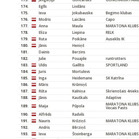
174.
Egīls
Livdāns
175.
Ieva
Jokubauske
Begimo klubas
176.
Modris
Laicāns
Capo
177.
Anna
Maula
MARATONA KLUBS
178.
Eliza
Liepina
RELK
179.
Ruta
Poikāne
Auseklis IK
180.
Jānis
Heniņš
181.
Dainis
Berzins
182.
Julie
Pouajde
runtrotters
183.
Uldis
Gailītis
SPORTLAND
184.
Juris
Mortulevs
185.
Inga
Heidemane
SK Katrīna
186.
Māris
Krūmiņš
187.
Rūta
Kalniņa
Skrienošais 4nieks
188.
Jānis
Kauškals
Adaptive
MARATONA KLUBS/
189.
Maija
Pūpola
Vecais Pasts
190.
Alfrēds
Radvils
191.
Nauris
Krūziņš
MARATONA KLUBS
192.
Andris
Bērziņš
193.
Ieva
Šteinberga
MARATONA KLUBS