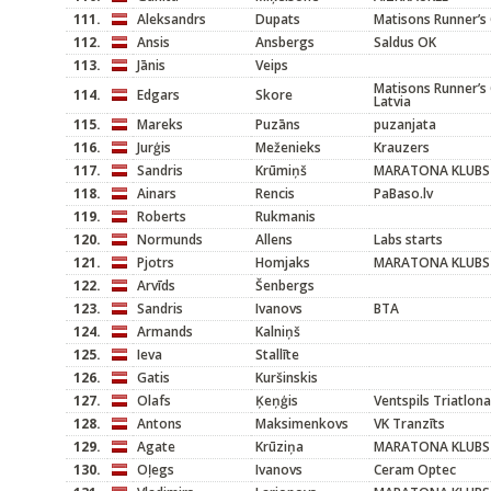
111.
Aleksandrs
Dupats
Matisons Runner’s 
112.
Ansis
Ansbergs
Saldus OK
113.
Jānis
Veips
Matisons Runner’s
114.
Edgars
Skore
Latvia
115.
Mareks
Puzāns
puzanjata
116.
Jurģis
Meženieks
Krauzers
117.
Sandris
Krūmiņš
MARATONA KLUBS 
118.
Ainars
Rencis
PaBaso.lv
119.
Roberts
Rukmanis
120.
Normunds
Allens
Labs starts
121.
Pjotrs
Homjaks
MARATONA KLUBS
122.
Arvīds
Šenbergs
123.
Sandris
Ivanovs
BTA
124.
Armands
Kalniņš
125.
Ieva
Stallīte
126.
Gatis
Kuršinskis
127.
Olafs
Ķeņģis
Ventspils Triatlona
128.
Antons
Maksimenkovs
VK Tranzīts
129.
Agate
Krūziņa
MARATONA KLUBS
130.
Oļegs
Ivanovs
Ceram Optec