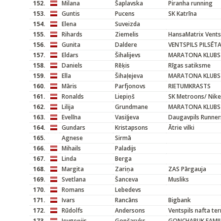
152.
Milana
Šaplavska
Piranha running
153.
Guntis
Pucens
SK Katrīna
154.
Elena
Suveizda
155.
Rihards
Ziemelis
HansaMatrix Vents
156.
Gunita
Daldere
VENTSPILS PILSĒT
157.
Eldars
Šihalijevs
MARATONA KLUBS
158.
Daniels
Rēķis
Rīgas satiksme
159.
Ella
Šihaļejeva
MARATONA KLUBS
160.
Māris
Parfjonovs
RIETUMKRASTS
161.
Ronalds
Liepiņš
SK Metroons/ Nike
162.
Lilija
Grundmane
MARATONA KLUBS
163.
Evelīna
Vasiļjeva
Daugavpils Runner
164.
Gundars
Kristapsons
Ātrie vilki
165.
Agnese
Sirmā
166.
Mihails
Paladijs
167.
Linda
Berga
168.
Margita
Zariņa
ZAS Pārgauja
169.
Svetlana
Šanceva
Musliks
170.
Romans
Lebedevs
171.
Ivars
Rancāns
Bigbank
172.
Rūdolfs
Andersons
Ventspils nafta te
173.
Jevgeņijs
Gončaruks
GONCHARUK FAMI