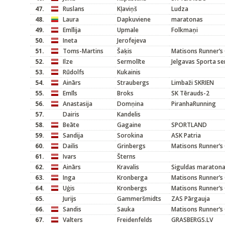
47.
Ruslans
Kļaviņš
Ludza
48.
Laura
Dapkuviene
maratonas
49.
Emīlija
Upmale
Folkmaņi
50.
Ineta
Jerofejeva
51.
Toms-Martins
Šaķis
Matisons Runner’s 
52.
Ilze
Sermolīte
Jelgavas Sporta se
53.
Rūdolfs
Kukainis
54.
Ainārs
Straubergs
Limbaži SKRIEN
55.
Emīls
Broks
SK Tērauds-2
56.
Anastasija
Domņina
PiranhaRunning
57.
Dairis
Kandelis
58.
Beāte
Gagaine
SPORTLAND
59.
Sandija
Sorokina
ASK Patria
60.
Dailis
Grinbergs
Matisons Runner’s 
61.
Ivars
Šterns
62.
Ainārs
Kravalis
Siguldas maratona
63.
Inga
Kronberga
Matisons Runner’s 
64.
Uģis
Kronbergs
Matisons Runner’s 
65.
Jurijs
Gammeršmidts
ZAS Pārgauja
66.
Sandis
Sauka
Matisons Runner’s 
67.
Valters
Freidenfelds
GRASBERGS.LV