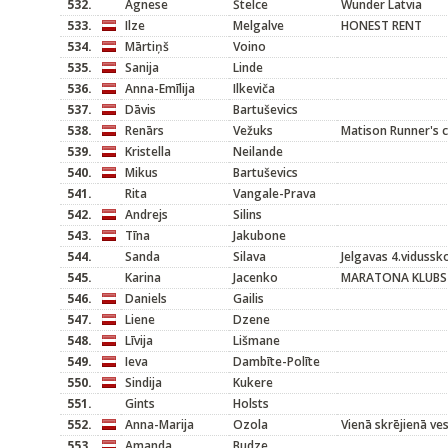
532.
Agnese
Štelce
Wunder Latvia
533.
Ilze
Melgalve
HONEST RENT
534.
Mārtiņš
Voino
535.
Sanija
Linde
536.
Anna-Emīlija
Ilkeviča
537.
Dāvis
Bartuševics
538.
Renārs
Vežuks
Matison Runner's c
539.
Kristella
Neilande
540.
Mikus
Bartuševics
541.
Rita
Vangale-Prava
542.
Andrejs
Silins
543.
Tīna
Jakubone
544.
Sanda
Silava
Jelgavas 4.vidussk
545.
Karina
Jacenko
MARATONA KLUBS
546.
Daniels
Gailis
547.
Liene
Dzene
548.
Līvija
Lišmane
549.
Ieva
Dambīte-Polīte
550.
Sindija
Kukere
551.
Gints
Holsts
552.
Anna-Marija
Ozola
Vienā skrējienā ve
553.
Amanda
Budze