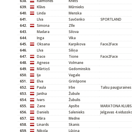
638.
Raimonds
Knēts
639.
Klāvs
Mūrnieks
640.
Linda
Menska
641.
Līva
Savčenko
SPORTLAND
642.
Simona
Zīle
643.
Madara
Silova
644.
Inga
Vika
645.
Oksana
Karpikova
Face2Face
646.
Līva
Siliņa
647.
Dace
Tione
Face2Face
648.
Agnese
Volmane
649.
Mārtiņš
Gedominskis
650.
Ija
Vagale
651.
Elva
Grinšpone
652.
Paula
Irbe
Talsu pauguraines
653.
Janīna
Žubule
654.
Ivars
Žubulis
655.
Zane
Apsīte
MARATONA KLUBS/
656.
Daniels
Salenieks
Jelgavas 4.vidussk
657.
Māra
Medne
658.
Linards
Skanis
659.
Nikola
Lūciņa