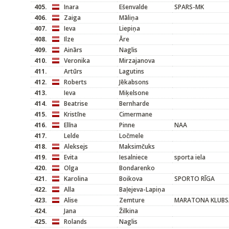
405.
Inara
Ešenvalde
SPARS-MK
406.
Zaiga
Māliņa
407.
Ieva
Liepiņa
408.
Ilze
Āre
409.
Ainārs
Naglis
410.
Veronika
Mirzajanova
411.
Artūrs
Lagutins
412.
Roberts
Jēkabsons
413.
Ieva
Miķelsone
414.
Beatrise
Bernharde
415.
Kristīne
Cimermane
416.
Elīna
Pinne
NAA
417.
Lelde
Ločmele
418.
Aleksejs
Maksimčuks
419.
Evita
Iesalniece
sporta iela
420.
Olga
Bondarenko
421.
Karolina
Boikova
SPORTO RĪGA
422.
Alla
Baļejeva-Lapiņa
423.
Alise
Zemture
MARATONA KLUBS/
424.
Jana
Žilkina
425.
Rolands
Naglis