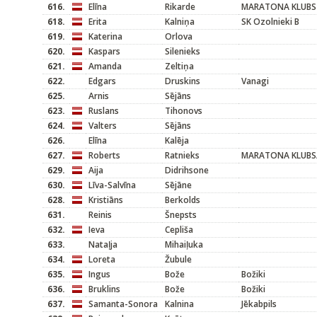
616.
Elīna
Rikarde
MARATONA KLUBS
618.
Erita
Kalniņa
SK Ozolnieki B
619.
Katerina
Orlova
620.
Kaspars
Silenieks
621.
Amanda
Zeltiņa
622.
Edgars
Druskins
Vanagi
625.
Arnis
Sējāns
623.
Ruslans
Tihonovs
624.
Valters
Sējāns
626.
Elīna
Kalēja
627.
Roberts
Ratnieks
MARATONA KLUBS/
629.
Aija
Didrihsone
630.
Līva-Salvīna
Sējāne
628.
Kristiāns
Berkolds
631.
Reinis
Šnepsts
632.
Ieva
Cepliša
633.
Nataļja
Mihaiļuka
634.
Loreta
Žubule
635.
Ingus
Bože
Božiki
636.
Bruklins
Bože
Božiki
637.
Samanta-Sonora
Kalnina
Jēkabpils