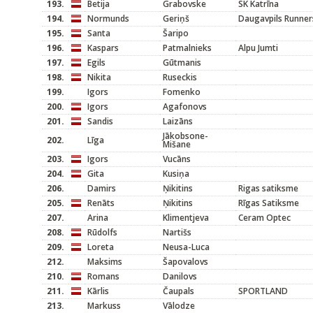
193.
Betija
Grabovske
SK Katrīna
194.
Normunds
Geriņš
Daugavpils Runner
195.
Santa
Šaripo
196.
Kaspars
Patmalnieks
Alpu Jumti
197.
Egils
Gūtmanis
198.
Nikita
Ruseckis
199.
Igors
Fomenko
200.
Igors
Agafonovs
201.
Sandis
Laizāns
Jākobsone-
202.
Līga
Mišane
203.
Igors
Vucāns
204.
Gita
Kusiņa
206.
Damirs
Ņikitins
Rigas satiksme
205.
Renāts
Ņikitins
Rīgas Satiksme
207.
Arina
Klimentjeva
Ceram Optec
208.
Rūdolfs
Nartišs
209.
Loreta
Neusa-Luca
212.
Maksims
Šapovalovs
210.
Romans
Danilovs
211.
Kārlis
Čaupals
SPORTLAND
213.
Markuss
Vālodze