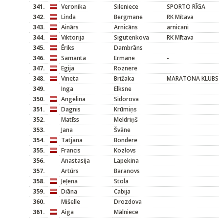
341.
Veronika
Sileniece
SPORTO RĪGA
342.
Linda
Bergmane
RK Mītava
343.
Ainārs
Arnicāns
arnicani
344.
Viktorija
Sigutenkova
RK Mītava
345.
Ēriks
Dambrāns
346.
Samanta
Ermane
-
347.
Egija
Roznere
348.
Vineta
Brižaka
MARATONA KLUBS
349.
Inga
Elksne
350.
Angelina
Sidorova
351.
Dagnis
Krūmiņs
352.
Matīss
Meldriņš
353.
Jana
Švāne
354.
Tatjana
Bondere
355.
Francis
Kozlovs
356.
Anastasija
Lapekina
357.
Artūrs
Baranovs
358.
Jeļena
Stola
359.
Diāna
Cabija
360.
Mišelle
Drozdova
361.
Aiga
Mālniece