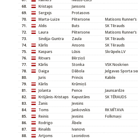
68.
Kristaps
Jansons
69.
Sergejs
Protasovs
70.
Marta-Luize
Pētersone
Matisons Runner’s 
71.
Aldis
Buts
SK Tērauds
72.
Laura
Pētersone
Matisons Runner’s 
73.
Sindija-Guntra
Zaula
SK Tērauds
74.
Kārlis
Ansons
SK Tērauds
75.
Kaspars
Lūsis
Skrāpele.LV
76.
Ritvars
Bērziņš
77.
Kārlis
Stonka
VSK Noskrien
78.
Daiga
Dābola
Jelgavas Sporta se
80.
Juris
Princis
Kabile
79.
Kārlis
Krūmiņš
81.
Jolanta
Pence
Jaunsardze
82.
Krišjānis-Kristaps
Kapustāns
SK TĒRAUDS
83.
Žanis
Jevsins
84.
Toms
Jankovskis
RK MĪTAVA
85.
Reinis
Jevsins
Folkmaņi
86.
Rodrigo
Ābele
87.
Rinalds
Ivanovs
88.
Artjoms
Leonidovs