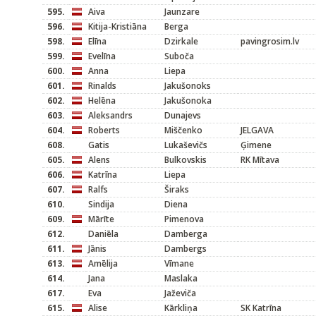
595.
Aiva
Jaunzare
596.
Kitija-Kristiāna
Berga
598.
Elīna
Dzirkale
pavingrosim.lv
599.
Evelīna
Suboča
600.
Anna
Liepa
601.
Rinalds
Jakušonoks
602.
Helēna
Jakušonoka
603.
Aleksandrs
Dunajevs
604.
Roberts
Miščenko
JELGAVA
608.
Gatis
Lukaševičs
Ģimene
605.
Alens
Bulkovskis
RK Mītava
606.
Katrīna
Liepa
607.
Ralfs
Širaks
610.
Sindija
Diena
609.
Mārīte
Pimenova
612.
Daniēla
Damberga
611.
Jānis
Dambergs
613.
Amēlija
Vīmane
614.
Jana
Maslaka
617.
Eva
Jaževiča
615.
Alise
Kārkliņa
SK Katrīna