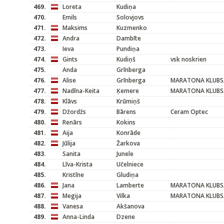
469.
Loreta
Kudiņa
470.
Emils
Solovjovs
471.
Maksims
Kuzmenko
472.
Andra
Dambīte
473.
Ieva
Pundiņa
474.
Gints
Kudiņš
vsk noskrien
475.
Anda
Grīnberga
476.
Alise
Grīnberga
MARATONA KLUBS/
477.
Nadīna-Keita
Ķemere
MARATONA KLUBS/
478.
Klāvs
Krūmiņš
479.
Džordžs
Bārens
Ceram Optec
480.
Renārs
Kokins
481.
Aija
Konrāde
482.
Jūlija
Žarkova
483.
Sanita
Junele
484.
Līva-Krista
Učelniece
485.
Kristīne
Gludiņa
486.
Jana
Lamberte
MARATONA KLUBS/
487.
Megija
Vilka
MARATONA KLUBS/
488.
Vanesa
Akšanova
489.
Anna-Linda
Dzene