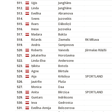
511.
Uģis
Junghāns
512.
Linda
Junghāne
513.
Evelīna
Abramova
514.
Svens
Juzovskis
515.
Ilvars
Dāboliņš
516.
Inese
Juzovska
517.
Madara
Bukša
518.
Ričards
Ziemelis
RK Mītava
519.
Andris
Semjonovs
520.
Roberts
Vaivods
Jūrmalas Rūķīši
521.
Jekaterīna
Horošavina
522.
Linda-Elva
Andersone
523.
Ņikita
Botošs
524.
Agne
Bērtule
525.
Aija
Krēsliņa
SPORTLAND
526.
Jautrīte
Pluša
527.
Monica
Daa
528.
Anita
Bērziņa
SPORTLAND
529.
Guntars
Indriksons
530.
Ieva
Gedrovica
531.
Evelīna-Annija
Belozerova