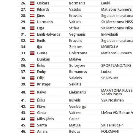
26.
Oskars
Bormanis
Lauki
27.
Rihards
Vašuks
Matisons Runner’s 
28.
Jānis
Kravalis
Siguldas maratona
29.
Hermanis
Valtass
SK Metroons/ NIS
30.
Līga
Striķe
SK Metroons/ Nike
31.
Emīls-Edvards
Vegmanis
Individuāli
32.
Emīls
Kravalis
Siguldas maratona
34.
Iļja
Zinkovs
MOREX.LV
33.
Gunta
Holštroma
Matisons Runner’s
35.
Dunkan
Malave
36.
Ēriks
Solovjovs
SPORTLAND/NIKE
37.
Endijs
Romanovs
Ludza
38.
Edijs
Valainis
SPARS-MK
39.
Kristaps
Seklitis
MARATONA KLUBS/
40.
Raivo
Liekmanis
Vecais Pasts
41.
Ēriks
Buivids
VSK Noskrien
42.
Klāvs
Veinbergs
43.
Ginta
Valtere
Līvānu VK/ Baltai
44.
Miks-Jānis
Caune
45.
Santa
Matule
SK Tērauds-1
46.
Ainārs
Belovs
FOLKMAŅI