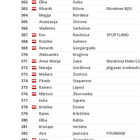
362.
Elīna
Goba
363.
Rihards
Rižovs
Rēzeknes BJSS
364.
Megija
Nordena
365.
Anastasija
Slotova
366.
Vladimirs
Serbulovs
367.
Eva
Raudziņa
SPORTLAND
368.
Kristīne
Gelvere
369.
Renards
Ģeņģergailis
370.
Aleksandrs
Kruglovs
371.
Anna-Marija
Zaķe
Maratona klubs/L
372.
Nataļja
Gorškova
Jelgavas 4.vidussk
373.
Madara
Znotiņa
374.
Pāvels
Stepanovs
375.
Rainers
Lapiņš
376.
Mārtiņš
Zborovskis
377.
Evita
Sapate
378.
Kristīne
Dzene
379.
Raivis
Krikščūns
380.
Elīna
Rabša
381.
Kristaps
Veršūns
382.
Aira
Jaunzare
FOLKMAŅI
383.
Iveta
Zinovatnaja