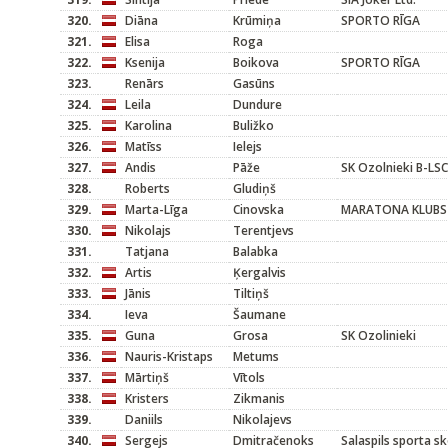
320.
Diāna
Krūmiņa
SPORTO RĪGA
321.
Elisa
Roga
322.
Ksenija
Boikova
SPORTO RĪGA
323.
Renārs
Gasūns
324.
Leila
Dundure
325.
Karolina
Buližko
326.
Matīss
Ielejs
327.
Andis
Pāže
SK Ozolnieki B-LSC
328.
Roberts
Gludiņš
329.
Marta-Līga
Cinovska
MARATONA KLUBS
330.
Nikolajs
Terentjevs
331.
Tatjana
Balabka
332.
Artis
Ķergalvis
333.
Jānis
Tiltiņš
334.
Ieva
Šaumane
335.
Guna
Grosa
SK Ozolinieki
336.
Nauris-Kristaps
Metums
337.
Mārtiņš
Vītols
338.
Kristers
Zikmanis
339.
Daniils
Nikolajevs
340.
Sergejs
Dmitračenoks
Salaspils sporta s