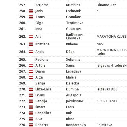
257.
Artjoms
Krutihins
Dinamo-Lat
258.
Jānis
Freimanis
5F
259.
Toms
Grandāns
260.
Olga
Trofimova
261.
Inna
Gusarova
Radžabova-
262.
Alla
MARATONA KLUBS
Cinovska
263.
Kristiāna
Rubene
NBS
MARATONA KLUBS
264.
Andis
Dēze
radio
265.
Radions
Seljanins
266.
Artūrs
Sams
Jelgavas 4. vidussk
267.
Diana
Lebedeva
268.
Aiga
Maleja
269.
Sanija
Daļecka
270.
Elīza-Enija
Dūmiņa
Jelgavas BJSS
271.
Ervīns
Augšpols
272.
Sendija
Jakobsone
SPORTLAND
273.
Ilmārs
Lācis
274.
Benedikts
Buls
275.
Aiva
Birne
276.
Roberts
Bondarenko
RK Mītava