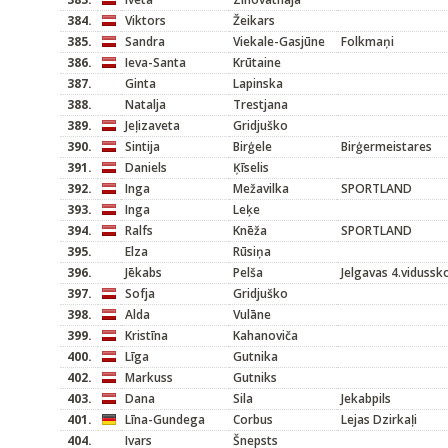
384.
Viktors
Žeikars
385.
Sandra
Viekale-Gasjūne
Folkmaņi
386.
Ieva-Santa
Krūtaine
387.
Ginta
Lapinska
388.
Natalja
Trestjana
389.
Jeļizaveta
Gridjuško
390.
Sintija
Birģele
Birģermeistares
391.
Daniels
Ķīselis
392.
Inga
Mežavilka
SPORTLAND
393.
Inga
Leķe
394.
Ralfs
Knēža
SPORTLAND
395.
Elza
Rūsiņa
396.
Jēkabs
Pelša
Jelgavas 4.vidussk
397.
Sofja
Gridjuško
398.
Alda
Vulāne
399.
Kristīna
Kahanoviča
400.
Līga
Gutnika
402.
Markuss
Gutniks
403.
Dana
Sila
Jekabpils
401.
Līna-Gundega
Corbus
Lejas Dzirkaļi
404.
Ivars
Šnepsts