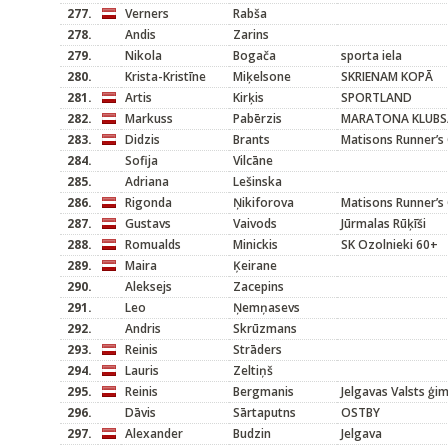
277.
Verners
Rabša
278.
Andis
Zarins
279.
Nikola
Bogača
sporta iela
280.
Krista-Kristīne
Miķelsone
SKRIENAM KOPĀ
281.
Artis
Kirķis
SPORTLAND
282.
Markuss
Pabērzis
MARATONA KLUBS/
283.
Didzis
Brants
Matisons Runner’s 
284.
Sofija
Vilcāne
285.
Adriana
Lešinska
286.
Rigonda
Ņikiforova
Matisons Runner’s 
287.
Gustavs
Vaivods
Jūrmalas Rūķīši
288.
Romualds
Minickis
SK Ozolnieki 60+
289.
Maira
Ķeirane
290.
Aleksejs
Zacepins
291.
Leo
Ņemņasevs
292.
Andris
Skrūzmans
293.
Reinis
Strāders
294.
Lauris
Zeltiņš
295.
Reinis
Bergmanis
Jelgavas Valsts ģi
296.
Dāvis
Sārtaputns
OSTBY
297.
Alexander
Budzin
Jelgava