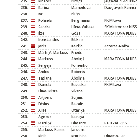
235.
Rihards
Pirogs
Jelgavas 4.vidussk
236.
Karīna
Mamedova
Daugavpils Runner
238.
Ivo
Plušs
237.
Rolands
Bergmanis
RK Mītava
239.
Sandra
Hāna-Valtasa
SK Metroons/ NIS
240.
Ilze
Goša
MARATONA KLUBS
242.
Konstantīns
Ribkins
241.
Jānis
Kairišs
Astarte-Nafta
243.
Mārtiņš-Markuss
Priede
244.
Markuss
Āboliņš
MARATONA KLUBS
245.
Sergejs
Fomenko
246.
Andris
Roberts
247.
Tatjana
Āboliņa
MARATONA KLUBS
248.
Daniela
Rusecka
RK Mītava
249.
Elīna-Krista
Vīksna
250.
Artjoms
Seņins
251.
Edvīns
Balodis
252.
Alise
Otaņķe
MARATONA KLUBS/
253.
Agnese
Kalniņa
254.
Mārtiņš
Dimants
Bauskas BJSS
255.
Markuss-Reinis
Jansons
256.
Kirils
Krutihins
Dinamo-Lat