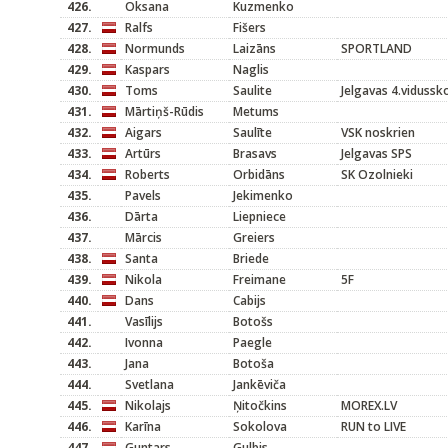
426.
Oksana
Kuzmenko
427.
Ralfs
Fišers
428.
Normunds
Laizāns
SPORTLAND
429.
Kaspars
Naglis
430.
Toms
Saulite
Jelgavas 4.vidussk
431.
Mārtiņš-Rūdis
Metums
432.
Aigars
Saulīte
VSK noskrien
433.
Artūrs
Brasavs
Jelgavas SPS
434.
Roberts
Orbidāns
SK Ozolnieki
435.
Pavels
Jekimenko
436.
Dārta
Liepniece
437.
Mārcis
Greiers
438.
Santa
Briede
439.
Nikola
Freimane
5F
440.
Dans
Cabijs
441.
Vasīlijs
Botošs
442.
Ivonna
Paegle
443.
Jana
Botoša
444.
Svetlana
Jankēviča
445.
Nikolajs
Ņitočkins
MOREX.LV
446.
Karīna
Sokolova
RUN to LIVE
447.
Guntars
Gulbis