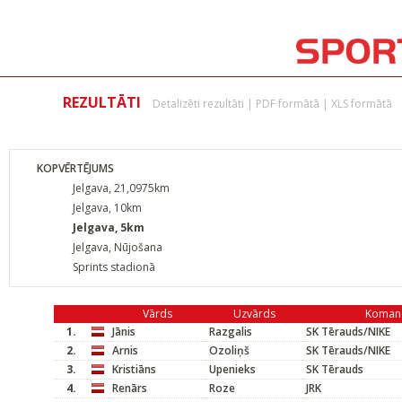
REZULTĀTI
Detalizēti rezultāti
|
PDF formātā
|
XLS formātā
KOPVĒRTĒJUMS
Jelgava, 21,0975km
Jelgava, 10km
Jelgava, 5km
Jelgava, Nūjošana
Sprints stadionā
Vārds
Uzvārds
Koman
1.
Jānis
Razgalis
SK Tērauds/NIKE
2.
Arnis
Ozoliņš
SK Tērauds/NIKE
3.
Kristiāns
Upenieks
SK Tērauds
4.
Renārs
Roze
JRK