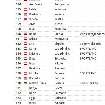
554.
Andželika
Semjonova
555.
Lelde
Krūmiņa
556.
Kristiāns
Kelerts
557.
Vineta
Krafta
559.
Aivis
Auzinš
560.
Ieva
Krūmiņa
558.
Baiba
Ozola
Visos skrējienos v
561.
Krista
Ivanovska
562.
Lita
Birģele
Birģermeistares
563.
Kārlis
Lagzdkalns
SPORTLAND
564.
Kristaps
Lagzdkalns
SPORTLAND
565.
Jūlija
Bikovska
SPORTLAND
566.
Ieva
Ķikule
567.
Beatrise
Ziediņa
568.
Monta
Pinkule
SPORTLAND
569.
Roberts
Bebrišs
570.
Maksis-Ēriks
Corbus
Lejas Dzirkaļi
571.
Ketija
Bevza
572.
Kārlis
Blūmanis
573.
Egija
Boltņeva
574.
Inese
Kaikare