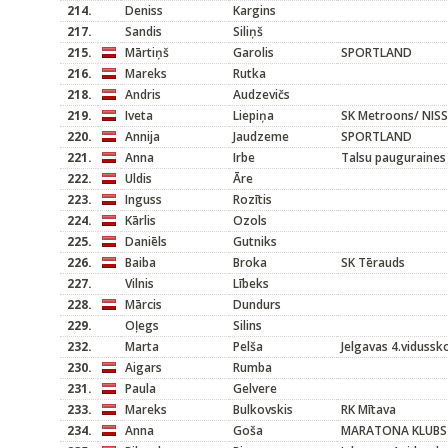
214.
Deniss
Kargins
217.
Sandis
Siliņš
215.
Mārtiņš
Garolis
SPORTLAND
216.
Mareks
Rutka
218.
Andris
Audzevičs
219.
Iveta
Liepiņa
SK Metroons/ NIS
220.
Annija
Jaudzeme
SPORTLAND
221.
Anna
Irbe
Talsu pauguraines
222.
Uldis
Āre
223.
Inguss
Rozītis
224.
Kārlis
Ozols
225.
Daniēls
Gutniks
226.
Baiba
Broka
SK Tērauds
227.
Vilnis
Lībeks
228.
Mārcis
Dundurs
229.
Oļegs
Silins
232.
Marta
Pelša
Jelgavas 4.vidussk
230.
Aigars
Rumba
231.
Paula
Gelvere
233.
Mareks
Bulkovskis
RK Mītava
234.
Anna
Goša
MARATONA KLUBS