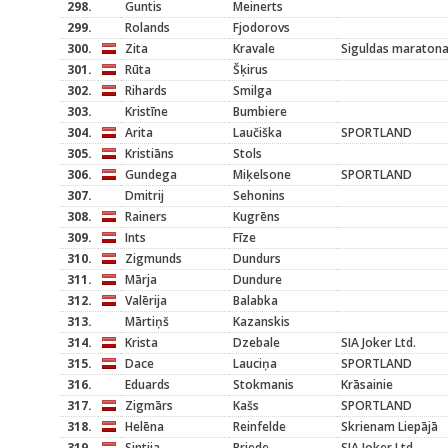
298.
Guntis
Meinerts
299.
Rolands
Fjodorovs
300.
Zita
Kravale
Siguldas maratona
301.
Rūta
Šķirus
302.
Rihards
Smilga
303.
Kristīne
Bumbiere
304.
Arita
Laučiška
SPORTLAND
305.
Kristiāns
Stols
306.
Gundega
Miķelsone
SPORTLAND
307.
Dmitrij
Sehonins
308.
Rainers
Kugrēns
309.
Ints
Fīze
310.
Zigmunds
Dundurs
311.
Mārja
Dundure
312.
Valērija
Balabka
313.
Mārtiņš
Kazanskis
314.
Krista
Dzebale
SIA Joker Ltd.
315.
Dace
Lauciņa
SPORTLAND
316.
Eduards
Stokmanis
Krāsainie
317.
Zigmārs
Kašs
SPORTLAND
318.
Helēna
Reinfelde
Skrienam Liepājā
319.
Sintija
Priede
SIA Joker Ltd.