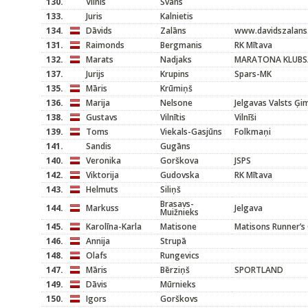
130.
Vilnis
Švāns
133.
Juris
Kalnietis
134.
Dāvids
Zalāns
www.davidszalans.
131.
Raimonds
Bergmanis
RK Mītava
132.
Marats
Nadjaks
MARATONA KLUBS/
137.
Jurijs
Krupins
Spars-MK
135.
Māris
Krūmiņš
136.
Marija
Nelsone
Jelgavas Valsts Ģi
138.
Gustavs
Vilnītis
Vilnīši
139.
Toms
Viekals-Gasjūns
Folkmaņi
141.
Sandis
Gugāns
140.
Veronika
Gorškova
JSPS
142.
Viktorija
Gudovska
RK Mītava
143.
Helmuts
Siliņš
Brasavs-
144.
Markuss
Jelgava
Muižnieks
145.
Karolīna-Karla
Matisone
Matisons Runner’s 
146.
Annija
Strupā
148.
Olafs
Rungevics
147.
Māris
Bērziņš
SPORTLAND
149.
Dāvis
Mūrnieks
150.
Igors
Gorškovs