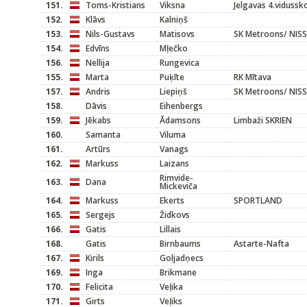
151.
Toms-Kristians
Viksna
Jelgavas 4.vidussk
152.
Klāvs
Kalniņš
153.
Nils-Gustavs
Matisovs
SK Metroons/ NIS
154.
Edvīns
Mļečko
156.
Nellija
Rungevica
155.
Marta
Puķīte
RK Mītava
157.
Andris
Liepiņš
SK Metroons/ NIS
158.
Dāvis
Eihenbergs
159.
Jēkabs
Ādamsons
Limbaži SKRIEN
160.
Samanta
Viluma
161.
Artūrs
Vanags
162.
Markuss
Laizans
Rimvide-
163.
Dana
Mickeviča
164.
Markuss
Ekerts
SPORTLAND
165.
Sergejs
Židkovs
166.
Gatis
Lillais
168.
Gatis
Birnbaums
Astarte-Nafta
167.
Kirils
Goljadņecs
169.
Inga
Brikmane
170.
Felicita
Veļika
171.
Girts
Veļiks