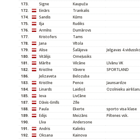
173.
Signe
Kaupuža
172.
Einārs
Trankalis
174.
Sandis
Kūms
175.
Ilja
Rudiks
176.
Armīns
Dumārovs
177.
Kristofers
Tams
178.
Jana
Vītola
179.
Alise
Šalājeva
Jelgavas 4.vidussk
180.
Vitālijs
Omeļusiks
181.
Mārīte
Vilcāne
Līvānu VK
182.
Kristīne
Vāvere
SPORTLAND
186.
Jelizaveta
Belozuba
183.
Kristīne
Pence
Jaunsardze
184.
Linards
Laidiņš
Ozolnieku airēšan
185.
Ieva
Livčāne
187.
Dāvis-Emīls
Zīle
188.
Paula
Ekerte
sporto visa klase
189.
Edijs
Meizāns
Piltenes vsk.
190.
Līva
Andersone
191.
Andris
Kalinks
192.
Oksana
Kainova