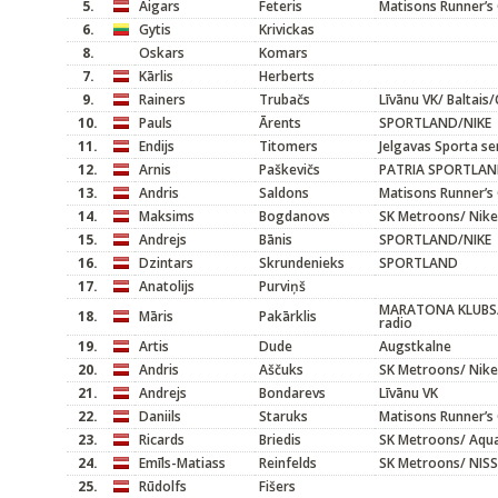
5.
Aigars
Feteris
Matisons Runner’s
6.
Gytis
Krivickas
8.
Oskars
Komars
7.
Kārlis
Herberts
9.
Rainers
Trubačs
Līvānu VK/ Baltai
10.
Pauls
Ārents
SPORTLAND/NIKE
11.
Endijs
Titomers
Jelgavas Sporta se
12.
Arnis
Paškevičs
PATRIA SPORTLA
13.
Andris
Saldons
Matisons Runner’s 
14.
Maksims
Bogdanovs
SK Metroons/ Nike
15.
Andrejs
Bānis
SPORTLAND/NIKE
16.
Dzintars
Skrundenieks
SPORTLAND
17.
Anatolijs
Purviņš
MARATONA KLUBS
18.
Māris
Pakārklis
radio
19.
Artis
Dude
Augstkalne
20.
Andris
Aščuks
SK Metroons/ Nike
21.
Andrejs
Bondarevs
Līvānu VK
22.
Daniils
Staruks
Matisons Runner’s 
23.
Ricards
Briedis
SK Metroons/ Aqu
24.
Emīls-Matiass
Reinfelds
SK Metroons/ NIS
25.
Rūdolfs
Fišers