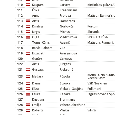
110.
Kaspars
Latvers
Mežinieku psk./#
111.
Ēriks
Prazdnicāns
112.
Anna
Frolova
Matison Runner's c
113.
Artis
Dambrāns
114.
Dmitrijs
Gorlovičs
Fortum
115.
Jurģis
Mickus
Skrunda
116.
Olga
Vladimirova
SPORTO RĪGA
117.
Toms-Kārlis
Auziņš
Matisons Runner’s 
118.
Raivis-Rainers
Zīle
119.
Elizabeth
Averyanova
120.
Gunārs
Černovs
122.
Artis
Jurgens
121.
Gustavs
Riekstiņš
MARATONA KLUBS/
123.
Madara
Pūpola
Vecais Pasts
124.
Daina
Stonka
VSK Noskrien
125.
Elīza
Viekale-Gasjūne
Folkmaņi
126.
Laura
Kazāka
Ogres novada Spor
127.
Kristians
Brahmanis
128.
Emīlija
Vahere-Abražune
129.
Roberts
Vilnītis
Vilnīši