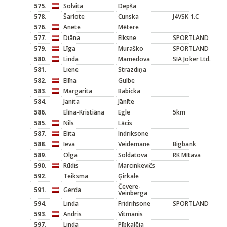
575.
Solvita
Depša
578.
Šarlote
Cunska
J4VSK 1.C
576.
Anete
Mētere
577.
Diāna
Elksne
SPORTLAND
579.
Līga
Muraško
SPORTLAND
580.
Linda
Mamedova
SIA Joker Ltd.
581.
Liene
Strazdiņa
582.
Elīna
Gulbe
583.
Margarita
Babicka
584.
Janita
Jānīte
586.
Elīna-Kristiāna
Egle
5km
585.
Nils
Lācis
587.
Elita
Indriksone
588.
Ieva
Veidemane
Bigbank
589.
Olga
Soldatova
RK Mītava
590.
Rūdis
Marcinkevičs
592.
Teiksma
Ģirkale
Čevere-
591.
Gerda
Veinberga
594.
Linda
Fridrihsone
SPORTLAND
593.
Andris
Vitmanis
597.
Linda
Pīpkalēja