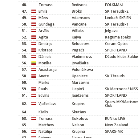
48.
Tomass
Redisons
FOLKMAŅI
47.
Emīls
Broks
SK Tērauds-2
49.
Māris
Ādamsons
Limbaži SKRIEN
50.
Gundega
Vancāne
SK Tērauds-1
51.
Arvīds
Vilčaks
Jelgava
52.
Agita
Kaļva
Ķegumā spēks
53.
Dmitrijs
Belousovs
Ceram Optec
54.
Kristaps
Pugačs
SPORTLAND
55.
Dāniels
Vladimirovs
Džudo klubs Saldu
56.
Monika
Jovaišaite
57.
Anastasija
Vidončikova
58.
Anete
Upeniece
SK Tērauds
60.
Marks
Marzavins
59.
Rauls
Liepiņš
SK Metroons/ NIS
61.
Edvīns
Jaudzems
SPORTLAND
Spars-MK/Matisons
62.
Vjačeslavs
Krupins
Club
64.
Kārlis
Skutāns
63.
Tomass
Sokolovs
RUN to LIVE
65.
Matthew
Nelson
New Zealand
66.
Natālija
Krupina
SPARS-MK
67.
Rainers
Neuss-Lucs