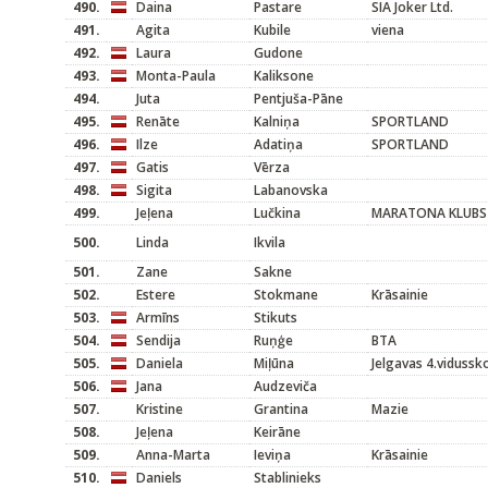
490.
Daina
Pastare
SIA Joker Ltd.
491.
Agita
Kubile
viena
492.
Laura
Gudone
493.
Monta-Paula
Kaliksone
494.
Juta
Pentjuša-Pāne
495.
Renāte
Kalniņa
SPORTLAND
496.
Ilze
Adatiņa
SPORTLAND
497.
Gatis
Vērza
498.
Sigita
Labanovska
499.
Jeļena
Lučkina
MARATONA KLUBS
500.
Linda
Ikvila
501.
Zane
Sakne
502.
Estere
Stokmane
Krāsainie
503.
Armīns
Stikuts
504.
Sendija
Ruņģe
BTA
505.
Daniela
Miļūna
Jelgavas 4.vidussk
506.
Jana
Audzeviča
507.
Kristine
Grantina
Mazie
508.
Jeļena
Keirāne
509.
Anna-Marta
Ieviņa
Krāsainie
510.
Daniels
Stablinieks