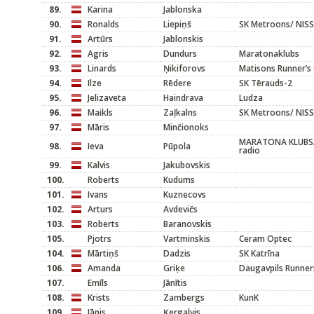
89.
Karina
Jablonska
90.
Ronalds
Liepiņš
SK Metroons/ NIS
91.
Artūrs
Jablonskis
92.
Agris
Dundurs
Maratonaklubs
93.
Linards
Ņikiforovs
Matisons Runner’s 
94.
Ilze
Rēdere
SK Tērauds-2
95.
Jelizaveta
Haindrava
Ludza
96.
Maikls
Zaļkalns
SK Metroons/ NIS
97.
Māris
Minčionoks
MARATONA KLUBS
98.
Ieva
Pūpola
radio
99.
Kalvis
Jakubovskis
100.
Roberts
Kudums
101.
Ivans
Kuznecovs
102.
Arturs
Avdevičs
103.
Roberts
Baranovskis
105.
Pjotrs
Vartminskis
Ceram Optec
104.
Mārtiņš
Dadzis
SK Katrīna
106.
Amanda
Griķe
Daugavpils Runner
107.
Emīls
Jānītis
108.
Krists
Zambergs
KunK
109.
Jānis
Ķergalvis