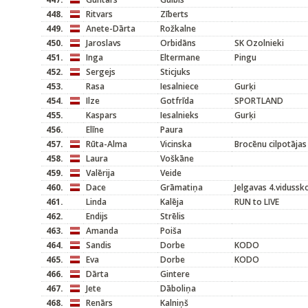
448.
Ritvars
Zīberts
449.
Anete-Dārta
Rožkalne
450.
Jaroslavs
Orbidāns
SK Ozolnieki
451.
Inga
Eltermane
Pingu
452.
Sergejs
Sticjuks
453.
Rasa
Iesalniece
Gurķi
454.
Ilze
Gotfrīda
SPORTLAND
455.
Kaspars
Iesalnieks
Gurķi
456.
Elīne
Paura
457.
Rūta-Alma
Vicinska
Brocēnu cilpotājas
458.
Laura
Voškāne
459.
Valērija
Veide
460.
Dace
Grāmatiņa
Jelgavas 4.vidussk
461.
Linda
Kalēja
RUN to LIVE
462.
Endijs
Strēlis
463.
Amanda
Poiša
464.
Sandis
Dorbe
KODO
465.
Eva
Dorbe
KODO
466.
Dārta
Gintere
467.
Jete
Dāboliņa
468.
Renārs
Kalniņš