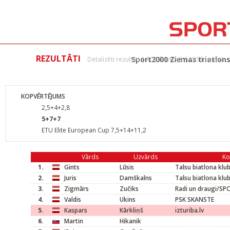
REZULTĀTI
Sport2000 Ziemas triatlons
Detalizēti rezultāti
|
PDF formātā
|
XLS formātā
KOPVĒRTĒJUMS
2,5+4+2,8
5+7+7
ETU Elite European Cup 7,5+14+11,2
Vārds
Uzvārds
K
1.
Gints
Lūsis
Talsu biatlona klu
2.
Juris
Damškalns
Talsu biatlona klu
3.
Zigmārs
Zučiks
Radi un draugi/S
4.
Valdis
Ukins
PSK SKANSTE
5.
Kaspars
Kārkliņš
izturiba.lv
6.
Martin
Hikanik