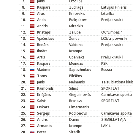
7.
Jānis
Ozoliņš
8.
Kaspars
Zudrags
Latvijas Finieris
9.
Alvis
Krilovskis
Izturība
10.
Andis
Pušņakovs
Preiļu kraukļi
11.
Andris
Mireckis
12.
Kristaps
Zaļupe
OC"Limbaži"
13.
Vjačeslavs
Žunda
LCS/tripower.lv
14.
Renārs
Valdonis
Preiļu kraukļi
15.
Ilmārs
Krampe
16.
Artis
Upenieks
Preiļu kraukļi
17.
Kaspars
Meinuzs
PSK
18.
Vladimir
Sapozhnikov
Russia
19.
Toms
Pikšēns
20.
Jānis
Neimanis
Talsu biatlona klu
21.
Raimonds
Siliņš
SPORTLAT
22.
Krišjānis
Grigalinovičs
Carnikavas sporta 
23.
Salvis
Brasavs
SPORTLAT
24.
Oskars
Cimermanis
25.
Sergejs
Rodionovs
Carnikavas sporta 
26.
Andris
Dainis
ZIEMEĻLATVIJA
27.
Armands
Krampe
LAK 4
28.
Peter
Sitārik