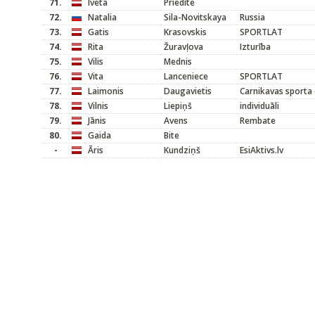
71.
Iveta
Priedīte
72.
Natalia
Sila-Novitskaya
Russia
73.
Gatis
Krasovskis
SPORTLAT
74.
Rita
Žuravļova
Izturība
75.
Vilis
Mednis
76.
Vita
Lanceniece
SPORTLAT
77.
Laimonis
Daugavietis
Carnikavas sporta 
78.
Vilnis
Liepiņš
individuāli
79.
Jānis
Avens
Rembate
80.
Gaida
Bite
-
Āris
Kundziņš
EsiAktivs.lv