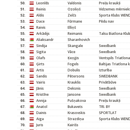
50.
Leonīds
Valdonis
Preiļu kraukļi
51.
Reinis
Ozoliņš
Vidzemes mērniek
52.
Aldis
Zelčs
Sporta Klubs WEND
53.
Dace
Fūrmane
Pēdu nav
54.
Raivis
Elliņš
55.
Arkādijs
Reimanis
Talsu Biatlona Klu
56.
Aliaksandr
Sharanhovich
57.
Sindija
Skangale
Swedbank
58.
Sigita
Vāce
Swedbank
59.
Olafs
Ķeņģis
Ventspils Triatlona
60.
Ģirts
Fogels
Baltijas Triatlona 
61.
Artis
Dobulis
Izturība
62.
Sandis
Pētersons
SWEDBANK
63.
Vairis
Krauklis
Privātbūve
64.
Jānis
Deksnis
Swedbank
65.
Kristīne
Jansone
Swedbank
66.
Annija
Pušņakova
Preiļu kraukļi
67.
Anatol
Bukavets
TRI. BY
68.
Dainis
Krasovskis
SPORTLAT
69.
Aiga
Strazdiņa
Sporta Klubs WEND
70.
Juris
Kairišs