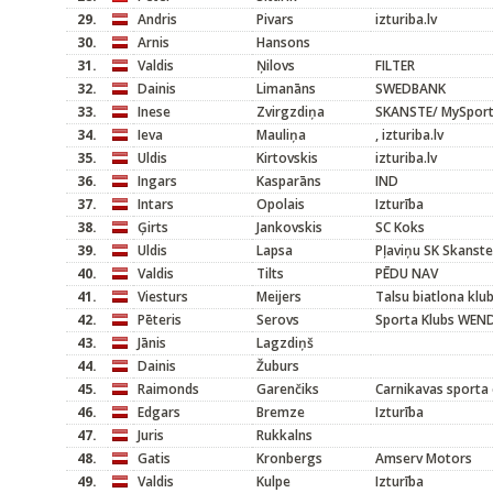
29.
Andris
Pivars
izturiba.lv
30.
Arnis
Hansons
31.
Valdis
Ņilovs
FILTER
32.
Dainis
Limanāns
SWEDBANK
33.
Inese
Zvirgzdiņa
SKANSTE/ MySpor
34.
Ieva
Mauliņa
, izturiba.lv
35.
Uldis
Kirtovskis
izturiba.lv
36.
Ingars
Kasparāns
IND
37.
Intars
Opolais
Izturība
38.
Ģirts
Jankovskis
SC Koks
39.
Uldis
Lapsa
Pļaviņu SK Skanste
40.
Valdis
Tilts
PĒDU NAV
41.
Viesturs
Meijers
Talsu biatlona klu
42.
Pēteris
Serovs
Sporta Klubs WEND
43.
Jānis
Lagzdiņš
44.
Dainis
Žuburs
45.
Raimonds
Garenčiks
Carnikavas sporta 
46.
Edgars
Bremze
Izturība
47.
Juris
Rukkalns
48.
Gatis
Kronbergs
Amserv Motors
49.
Valdis
Kulpe
Izturība