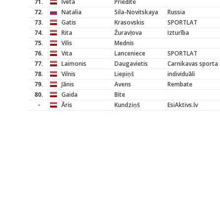
71.
Iveta
Priedīte
72.
Natalia
Sila-Novitskaya
Russia
73.
Gatis
Krasovskis
SPORTLAT
74.
Rita
Žuravļova
Izturība
75.
Vilis
Mednis
76.
Vita
Lanceniece
SPORTLAT
77.
Laimonis
Daugavietis
Carnikavas sporta 
78.
Vilnis
Liepiņš
individuāli
79.
Jānis
Avens
Rembate
80.
Gaida
Bite
-
Āris
Kundziņš
EsiAktivs.lv