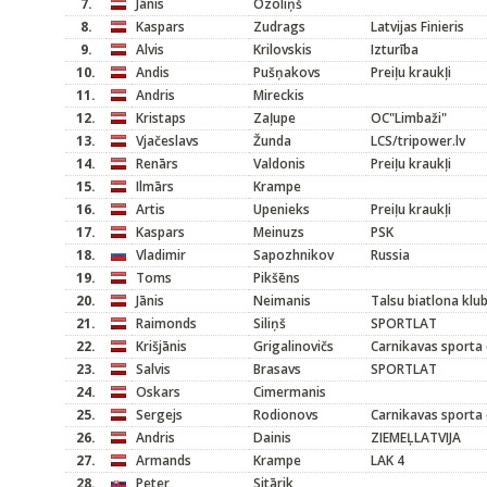
7.
Jānis
Ozoliņš
8.
Kaspars
Zudrags
Latvijas Finieris
9.
Alvis
Krilovskis
Izturība
10.
Andis
Pušņakovs
Preiļu kraukļi
11.
Andris
Mireckis
12.
Kristaps
Zaļupe
OC"Limbaži"
13.
Vjačeslavs
Žunda
LCS/tripower.lv
14.
Renārs
Valdonis
Preiļu kraukļi
15.
Ilmārs
Krampe
16.
Artis
Upenieks
Preiļu kraukļi
17.
Kaspars
Meinuzs
PSK
18.
Vladimir
Sapozhnikov
Russia
19.
Toms
Pikšēns
20.
Jānis
Neimanis
Talsu biatlona klu
21.
Raimonds
Siliņš
SPORTLAT
22.
Krišjānis
Grigalinovičs
Carnikavas sporta 
23.
Salvis
Brasavs
SPORTLAT
24.
Oskars
Cimermanis
25.
Sergejs
Rodionovs
Carnikavas sporta 
26.
Andris
Dainis
ZIEMEĻLATVIJA
27.
Armands
Krampe
LAK 4
28.
Peter
Sitārik