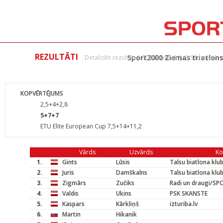
REZULTĀTI
Sport2000 Ziemas triatlons
Detalizēti rezultāti
|
PDF formātā
|
XLS formātā
KOPVĒRTĒJUMS
2,5+4+2,8
5+7+7
ETU Elite European Cup 7,5+14+11,2
Vārds
Uzvārds
K
1.
Gints
Lūsis
Talsu biatlona klu
2.
Juris
Damškalns
Talsu biatlona klu
3.
Zigmārs
Zučiks
Radi un draugi/S
4.
Valdis
Ukins
PSK SKANSTE
5.
Kaspars
Kārkliņš
izturiba.lv
6.
Martin
Hikanik