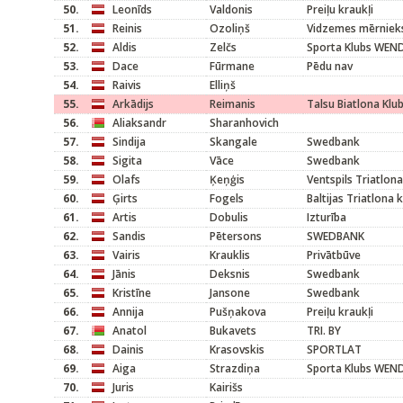
50.
Leonīds
Valdonis
Preiļu kraukļi
51.
Reinis
Ozoliņš
Vidzemes mērniek
52.
Aldis
Zelčs
Sporta Klubs WEND
53.
Dace
Fūrmane
Pēdu nav
54.
Raivis
Elliņš
55.
Arkādijs
Reimanis
Talsu Biatlona Klu
56.
Aliaksandr
Sharanhovich
57.
Sindija
Skangale
Swedbank
58.
Sigita
Vāce
Swedbank
59.
Olafs
Ķeņģis
Ventspils Triatlona
60.
Ģirts
Fogels
Baltijas Triatlona 
61.
Artis
Dobulis
Izturība
62.
Sandis
Pētersons
SWEDBANK
63.
Vairis
Krauklis
Privātbūve
64.
Jānis
Deksnis
Swedbank
65.
Kristīne
Jansone
Swedbank
66.
Annija
Pušņakova
Preiļu kraukļi
67.
Anatol
Bukavets
TRI. BY
68.
Dainis
Krasovskis
SPORTLAT
69.
Aiga
Strazdiņa
Sporta Klubs WEND
70.
Juris
Kairišs