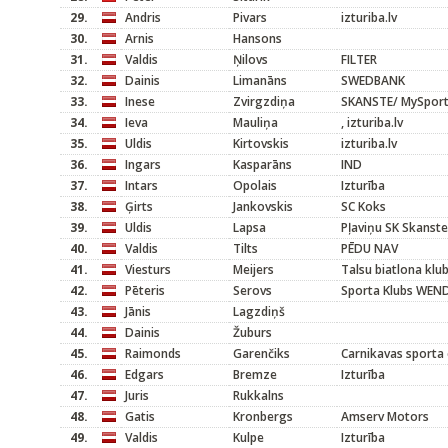
29.
Andris
Pivars
izturiba.lv
30.
Arnis
Hansons
31.
Valdis
Ņilovs
FILTER
32.
Dainis
Limanāns
SWEDBANK
33.
Inese
Zvirgzdiņa
SKANSTE/ MySpor
34.
Ieva
Mauliņa
, izturiba.lv
35.
Uldis
Kirtovskis
izturiba.lv
36.
Ingars
Kasparāns
IND
37.
Intars
Opolais
Izturība
38.
Ģirts
Jankovskis
SC Koks
39.
Uldis
Lapsa
Pļaviņu SK Skanste
40.
Valdis
Tilts
PĒDU NAV
41.
Viesturs
Meijers
Talsu biatlona klu
42.
Pēteris
Serovs
Sporta Klubs WEND
43.
Jānis
Lagzdiņš
44.
Dainis
Žuburs
45.
Raimonds
Garenčiks
Carnikavas sporta 
46.
Edgars
Bremze
Izturība
47.
Juris
Rukkalns
48.
Gatis
Kronbergs
Amserv Motors
49.
Valdis
Kulpe
Izturība