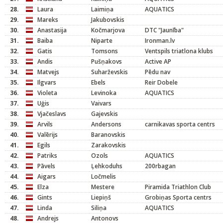
28.
Laura
Laimiņa
AQUATICS
29.
Mareks
Jakubovskis
30.
Anastasija
Kočmarjova
DTC "Jaunība"
31.
Baiba
Niparte
Ironman.lv
32.
Gatis
Tomsons
Ventspils triatlona klubs
33.
Andis
Pušņakovs
Active AP
34.
Matvejs
Suharževskis
Pēdu nav
35.
Ilgvars
Ebels
Reir Dobele
36.
Violeta
Levinoka
AQUATICS
37.
Uģis
Vaivars
38.
Vjačeslavs
Gajevskis
39.
Arvils
Andersons
carnikavas sporta centrs
40.
Valērijs
Baranovskis
41.
Egils
Zarakovskis
42.
Patriks
Ozols
AQUATICS
43.
Pāvels
Ļehkoduhs
200rbagan
44.
Aigars
Ločmelis
45.
Elza
Mestere
Piramida Triathlon Club
46.
Gints
Liepiņš
Grobiņas Sporta centrs
47.
Linda
Siliņa
AQUATICS
48.
Andrejs
Antonovs