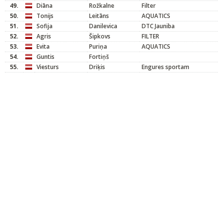
49.
Diāna
Rožkalne
Filter
50.
Tonijs
Leitāns
AQUATICS
51.
Sofija
Danilevica
DTC Jauniba
52.
Agris
Šipkovs
FILTER
53.
Evita
Puriņa
AQUATICS
54.
Guntis
Fortiņš
55.
Viesturs
Driķis
Engures sportam