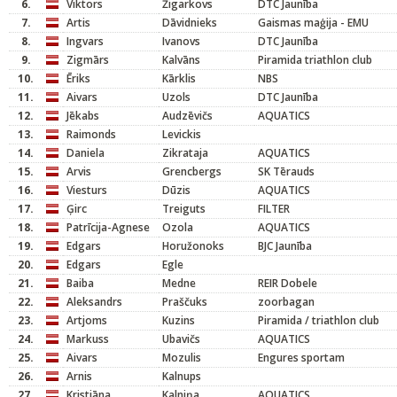
6.
Viktors
Žigarkovs
DTC Jaunība
7.
Artis
Dāvidnieks
Gaismas maģija - EMU
8.
Ingvars
Ivanovs
DTC Jaunība
9.
Zigmārs
Kalvāns
Piramida triathlon club
10.
Ēriks
Kārklis
NBS
11.
Aivars
Uzols
DTC Jaunība
12.
Jēkabs
Audzēvičs
AQUATICS
13.
Raimonds
Levickis
14.
Daniela
Zikrataja
AQUATICS
15.
Arvis
Grencbergs
SK Tērauds
16.
Viesturs
Dūzis
AQUATICS
17.
Ģirc
Treiguts
FILTER
18.
Patrīcija-Agnese
Ozola
AQUATICS
19.
Edgars
Horužonoks
BJC Jaunība
20.
Edgars
Egle
21.
Baiba
Medne
REIR Dobele
22.
Aleksandrs
Praščuks
zoorbagan
23.
Artjoms
Kuzins
Piramida / triathlon club
24.
Markuss
Ubavičs
AQUATICS
25.
Aivars
Mozulis
Engures sportam
26.
Arnis
Kalnups
27.
Kristiāna
Kalniņa
AQUATICS