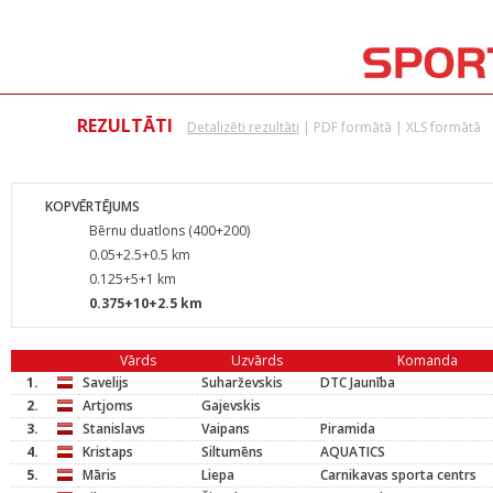
REZULTĀTI
Detalizēti rezultāti
|
PDF formātā
|
XLS formātā
KOPVĒRTĒJUMS
Bērnu duatlons (400+200)
0.05+2.5+0.5 km
0.125+5+1 km
0.375+10+2.5 km
Vārds
Uzvārds
Komanda
1.
Savelijs
Suharževskis
DTC Jaunība
2.
Artjoms
Gajevskis
3.
Stanislavs
Vaipans
Piramida
4.
Kristaps
Siltumēns
AQUATICS
5.
Māris
Liepa
Carnikavas sporta centrs