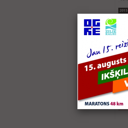
2015
Vaid
0.4+1
2013
„LČ 
Sprin
Rīga
0,75
Tria
0,35
Spor
0,35
2012
Dua
3.2 +
2008
SB 
17,5