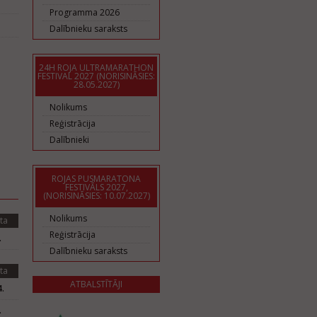
Programma 2026
Dalībnieku saraksts
24H ROJA ULTRAMARATHON
FESTIVAL 2027 (NORISINĀSIES:
28.05.2027)
Nolikums
Reģistrācija
Dalībnieki
ROJAS PUSMARATONA
FESTIVĀLS 2027,
(NORISINĀSIES: 10.07.2027)
Nolikums
ta
Reģistrācija
.
Dalībnieku saraksts
ta
ATBALSTĪTĀJI
.
.