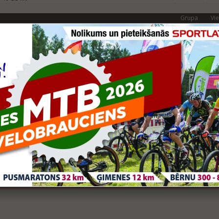
Grupa
Vie
avas triatlons/ Olimpiskā distance, LČ, LK, BK
M40
13
6+3.3
Grupa
Vie
triatlona sprintā / Baltijas jūras kauss”
V40
7
ts (0.75+20+5)
s Triatlons - Baltijas Kausa posms
V40
12
km + 20km + 5km
tlons Liepāja (LČ)
-VV-
3
km+10km+3,3km
tlat Vaidavas triatlons
V40
12
km + 18km + 4km
Grupa
Vie
tlons
VV+
22
 16.5 + 1.6 veselības klase
Grupa
Vie
2008, MTB riteņbraukšana
T
40
km