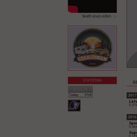
Skatīt visus video
STATISTIKA
R
2017
Lat
0,37
2016
Spor
0,4k
Sup
0.37