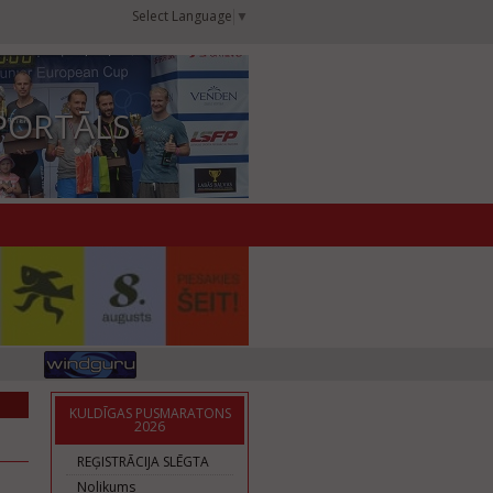
Select Language
▼
PORTĀLS
KULDĪGAS PUSMARATONS
2026
REĢISTRĀCIJA SLĒGTA
Nolikums