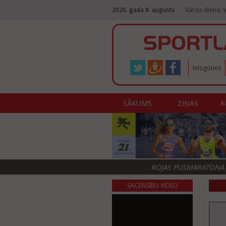
2026. gada 8. augusts
Vārda diena: V
Ielogoties
SĀKUMS
ZIŅAS
K
ROJAS PUSMARATONA F
SACENSĪBU VIDEO