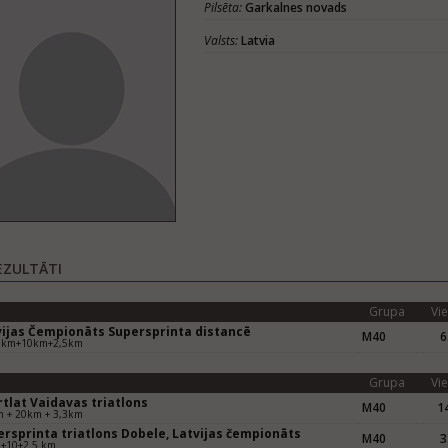
Pilsēta:
Garkalnes novads
Valsts:
Latvia
EZULTĀTI
Grupa
Vie
vijas Čempionāts Supersprinta distancē
M40
6
5km+10km+2,5km
Grupa
Vie
tlat Vaidavas triatlons
M40
14
m + 20km + 3,3km
ersprinta triatlons Dobele, Latvijas čempionāts
M40
3
5+10+2.5 km