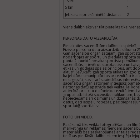
10 km
1
5 km
1
Jebkura iepriekšminētā distance
2
Viens dalībnieks var tikt pieteikts tikai vie
PERSONAS DATU AIZSARDZĪBA
Piesakoties sacensībām dalībnieks piekrīt, 
Fizisko personu datu aizsardzības likuma 2
Gan sacensību organizētājam, gan sportistam
nodarbojas ar sportu un piedalās sporta sac
panta 2. punktā nosaka sportista pienākumu
sacensībās, ir ievērot starptautisko un Latv
ētikas un godīgas spēles principus, antido
aktus”. Savukārt, gan sporta ētikas un godīg
ka jebkādas manipulācijas ar rezultātu ir aiz
nesagrozīti, kas ir arī sabiedrības interesē
sacensību organizatoriem ir tiesisks pamat
Personas datu apstrāde tiek veikta, lai korek
attiecībā pret citu dalībnieku rezultātiem. L
grupai, atbilstoši sacensību nolikumam, be
nepieciešams arī dzimums un dzimšanas da
datus, dati iespēju robežās, pēc pieprasījum
sportlat@sportlat.lv.
FOTO UN VIDEO.
Pasākumā tiks veikta fotografēšana un film
mārketinga un reklāmas mērķiem sacensību 
materiālus bez saskaņošanas ar tajās redza
tiesības piedāvāt dalībniekiem iespēju leju