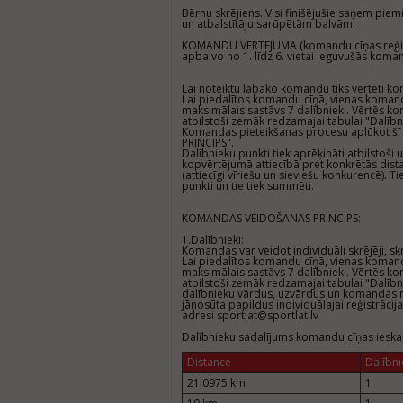
Bērnu skrējiens. Visi finišējušie saņem pie
un atbalstītāju sarūpētām balvām.
KOMANDU VĒRTĒJUMĀ (komandu cīņas reģistr
apbalvo no 1. līdz 6. vietai ieguvušās kom
Lai noteiktu labāko komandu tiks vērtēti ko
Lai piedalītos komandu cīņā, vienas komanda
maksimālais sastāvs 7 dalībnieki. Vērtēs k
atbilstoši zemāk redzamajai tabulai "Dalībn
Komandas pieteikšanas procesu aplūkot šī 
PRINCIPS".
Dalībnieku punkti tiek aprēķināti atbilstoši
kopvērtējumā attiecībā pret konkrētās dista
(attiecīgi vīriešu un sieviešu konkurencē). 
punkti un tie tiek summēti.
KOMANDAS VEIDOŠANAS PRINCIPS:
1.Dalībnieki:
Komandas var veidot individuāli skrējēji, s
Lai piedalītos komandu cīņā, vienas komanda
maksimālais sastāvs 7 dalībnieki. Vērtēs k
atbilstoši zemāk redzamajai tabulai "Dalībn
dalībnieku vārdus, uzvārdus un komandas 
jānosūta papildus individuālajai reģistrāci
adresi sportlat@sportlat.lv
Dalībnieku sadalījums komandu cīņas ieskai
Distance
Dalībni
21.0975 km
1