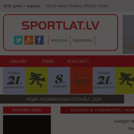
2026. gada 7. augusts
Vārda diena: Madars, Alfrēds, Fredis
Ielogoties
Reģistrēties
SĀKUMS
ZIŅAS
KONTAKTI
ROJAS PUSMARATONA FESTIVĀLS 2026
SACENSĪBU VIDEO
KULDĪGAS 18. PUSMARATONS | NOL
Kuldīgas 1
No