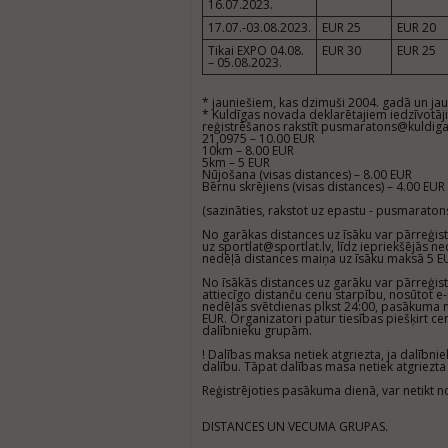
16.07.2023.
17.07.-03.08.2023.
EUR 25
EUR 20
Tikai EXPO 04.08.
EUR 30
EUR 25
– 05.08.2023.
* jauniešiem, kas dzimuši 2004. gadā un jau
* Kuldīgas novada deklarētajiem iedzīvotāj
reģistrēšanos rakstīt
pusmaratons@kuldiga
21,0975 – 10.00 EUR
10km – 8.00 EUR
5km – 5 EUR
Nūjošana (visas distances) – 8.00 EUR
Bērnu skrējiens (visas distances) – 4.00 EUR
(sazināties, rakstot uz epastu -
pusmaratons
No garākas distances uz īsāku var pārreģis
uz
sportlat@sportlat.lv
, līdz iepriekšējās 
nedēļā distances maiņa uz īsāku maksā 5 E
No īsākās distances uz garāku var pārreģis
attiecīgo distanču cenu starpību, nosūtot e
nedēļas svētdienas plkst 24:00, pasākuma 
EUR. Organizatori patur tiesības piešķirt c
dalībnieku grupām.
!
Dalības maksa netiek atgriezta, ja dalībnie
dalību. Tāpat dalības masa netiek atgriezt
Reģistrējoties pasākuma dienā, var netikt no
DISTANCES UN VECUMA GRUPAS.