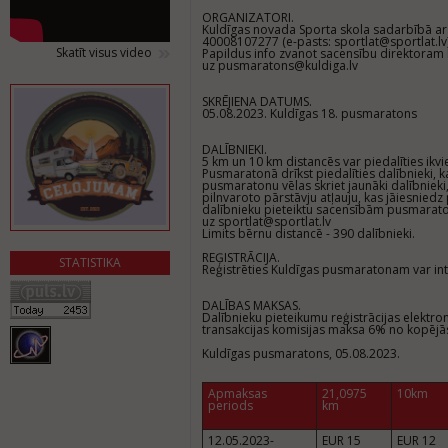
ORGANIZATORI.
Kuldīgas novada Sporta skola sadarbībā ar B
40008107277 (e-pasts:
sportlat@sportlat.lv
Skatīt visus video
Papildus info zvanot sacensību direktoram
uz
pusmaratons@kuldiga.lv
SKRĒJIENA DATUMS.
05.08.2023. Kuldīgas 18. pusmaratons
DALĪBNIEKI.
5 km un 10 km distancēs var piedalīties ik
Pusmaratonā drīkst piedalīties dalībnieki, k
pusmaratonu vēlas skriet jaunāki dalībnieki, 
pilnvaroto pārstāvju atļauju, kas jāiesnied
dalībnieku pieteiktu sacensībām pusmaraton
uz sportlat@sportlat.lv
Limits bērnu distancē - 390 dalībnieki.
REĢISTRĀCIJA.
STATISTIKA
Reģistrēties Kuldīgas pusmaratonam var in
DALĪBAS MAKSAS.
Dalībnieku pieteikumu reģistrācijas elektron
transakcijas komisijas maksa 6% no kopēj
Kuldīgas pusmaratons, 05.08.2023.
Apmaksas
21,0975
10km
periods
km
12.05.2023-
EUR 15
EUR 12