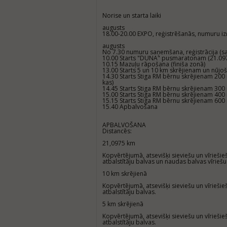
Norise un starta laiki
augusts
18.00-20.00 EXPO, reģistrēšanās, numuru iz
augusts
No 7.30 numuru saņemšana, reģistrācija (s
10.00 Starts "DUNA" pusmaratonam (21.09
10.15 Mazuļu rāpošana (finiša zonā)
13.00 Starts 5 un 10 km skrējienam un nūjo
14.30 Starts Stiga RM bērnu skrējienam 200
kas)
14.45 Starts Stiga RM bērnu skrējienam 300
15.00 Starts Stiga RM bērnu skrējienam 400
15.15 Starts Stiga RM bērnu skrējienam 600
15.40 Apbalvošana
APBALVOŠANA
Distancēs:
21,0975 km
Kopvērtējumā, atsevišķi sieviešu un vīriešie
atbalstītāju balvas un naudas balvas vīrieš
10 km skrējienā
Kopvērtējumā, atsevišķi sieviešu un vīriešie
atbalstītāju balvas.
5 km skrējienā
Kopvērtējumā, atsevišķi sieviešu un vīriešie
atbalstītāju balvas.