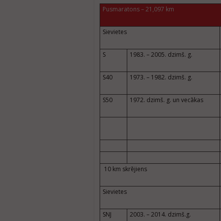
Pusmaratons – 21,097 km
Sievietes
S
1983. – 2005. dzimš. g.
S40
1973. – 1982. dzimš. g.
S50
1972. dzimš. g. un vecākas
10 km skrējiens
Sievietes
SNJ
2003. – 2014. dzimš.g.