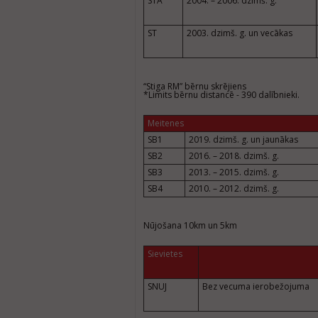
STA
2004. – 2006. dzimš. g.
ST
2003. dzimš. g. un vecākas
“Stiga RM” bērnu skrējiens
*
Limits bērnu distancē - 390 dalībnieki.
Meitenes
SB1
2019. dzimš. g. un jaunākas
SB2
2016. – 2018. dzimš. g.
SB3
2013. – 2015. dzimš. g.
SB4
2010. – 2012. dzimš. g.
Nūjošana 10km un 5km
Sievietes
SNUJ
Bez vecuma ierobežojuma