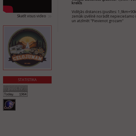
krekls
Vidējās distances (pusītes: 1,9km+90
Skatīt visus video
zemāk izvēlnē norādīt nepieciešamo 
un atzīmēt "Pievienot grozam"
STATISTIKA