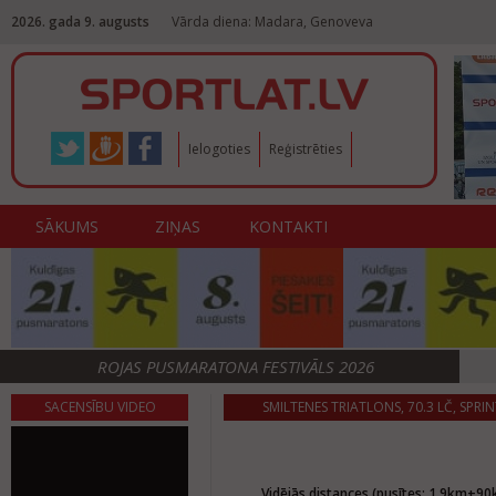
2026. gada 9. augusts
Vārda diena: Madara, Genoveva
Ielogoties
Reģistrēties
SĀKUMS
ZIŅAS
KONTAKTI
ROJAS PUSMARATONA FESTIVĀLS 2026
SACENSĪBU VIDEO
SMILTENES TRIATLONS, 70.3 LČ, SPRIN
Vidējās distances (pusītes: 1,9km+90