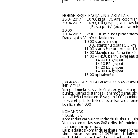
NORISE, REĢISTRĀCIJA UN STARTA LAIKI
28.04.2017
EXPO, Rīga, T/C Alfa -Sportland 
29.04 2017
EXPO, Daugavpils, Vienības la
„Pasta party” (pusmaratonistiem), D
20:00
30.04.2017
7:30 – 30 minūtes pirms start
Daugavpils, Vienības laukums
10:00 starts 5,5 km
10:02 starts nūjošana 5,
11:00 starts ½ maratons un 10,
13:00 Mazuļu rāpošana (līdz 2 g
14:00 – 14:30 bērnu skrējienu st
14:00 B1 grupai
14:10 B2 grupai
14:20 B3 grupai
14:30 B4 grupai
15:00 apbalvošana
„BIGBANK SKRIEN LATVIJA” SEZONAS KOPVĒ
INDIVIDUĀLI:
Visi dalībnieki, kas veikuši attiecīgo distan
punkti. Katras distances (izņemot bērnu skrē
gan vīriešu konkurencē saņem 1000 punktus
- uzvarētāja laiks tiek dalīts ar katra dalībn
koeficientu 1000.
KOMANDAS:
1.Dalībnieki:
Komandas var veidot individuāli skrējēji, s
Vienas komandas sastāvā drīkst būt minim
dzimumu proporcijās.
Lai piedalītos komandu ieskaitē, vienā koma
skrien pusmaratonu (21,0975 km), 1 dalībni
un 1 dalībniekam, kurš skrien Tautas skrējie