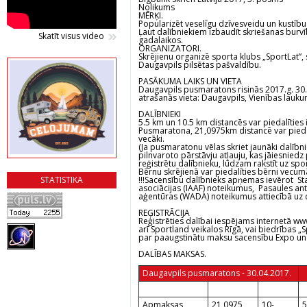
Nolikums
MĒRĶI.
Popularizēt veselīgu dzīvesveidu un kustību 
Ļaut dalībniekiem izbaudīt skriešanas burv
Skatīt visus video
gadalaikos.
ORGANIZATORI.
Skrējienu organizē sporta klubs „SportLat”, 
Daugavpils pilsētas pašvaldību.
PASĀKUMA LAIKS UN VIETA
Daugavpils pusmaratons risinās 2017.g. 30.a
atrašanās vieta: Daugavpils, Vienības lauku
DALĪBNIEKI
5.5 km un 10.5 km distancēs var piedalītie
Pusmaratona, 21,0975km distancē var piedal
vecāki.
(Ja pusmaratonu vēlas skriet jaunāki dalībnie
pilnvaroto pārstāvju atļauju, kas jāiesnied
reģistrētu dalībnieku, lūdzam rakstīt uz spor
Bērnu skrējienā var piedalīties bērni vecum
STATISTIKA
!!!Sacensību dalībnieks apņemas ievērot Sta
asociācijas (IAAF) noteikumus, Pasaules a
aģentūras (WADA) noteikumus attiecībā uz 
REĢISTRĀCIJA
Reģistrēties dalībai iespējams internetā
www
arī Sportland veikalos Rīgā, vai biedrības „
par paaugstinātu maksu sacensību Expo un 
DALĪBAS MAKSAS.
Daugavpils pusmaratons - 30.04.2017.
Apmaksas
21,0975
10-
5