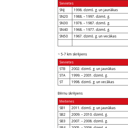
Sievietes
SNJ
1998. dzimš. g. un jaunākas
SN20
1988. – 1997. dzimš. g.
SN30
1978. – 1987. dzimš. g.
SN40
1968. – 1977. dzimš. g.
SN50
1967. dzimš. g. un vecākas
~ 5-7 km skrējiens
Sievietes
STB
2002. dzimš. g. un jaunākas
STA
1999. – 2001. dzimš. g.
ST
1998. dzimš. g. un vecākas
Bērnu skrējiens
Meitenes
SB1
2011. dzimš. g. un jaunākas
SB2
2009. – 2010. dzimš. g.
SB3
2007. – 2008. dzimš. g.
SB4
2005. – 2006. dzimš. g.