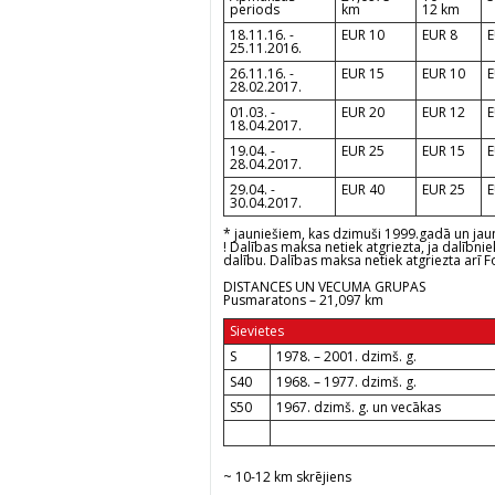
periods
km
12 km
18.11.16. -
EUR 10
EUR 8
E
25.11.2016.
26.11.16. -
EUR 15
EUR 10
E
28.02.2017.
01.03. -
EUR 20
EUR 12
E
18.04.2017.
19.04. -
EUR 25
EUR 15
E
28.04.2017.
29.04. -
EUR 40
EUR 25
E
30.04.2017.
*
jauniešiem, kas dzimuši 1999.gadā un jau
!
Dalības maksa netiek atgriezta, ja dalībnie
dalību. Dalības maksa netiek atgriezta arī 
DISTANCES UN VECUMA GRUPAS
Pusmaratons – 21,097 km
Sievietes
S
1978. – 2001. dzimš. g.
S40
1968. – 1977. dzimš. g.
S50
1967. dzimš. g. un vecākas
~ 10-12 km skrējiens