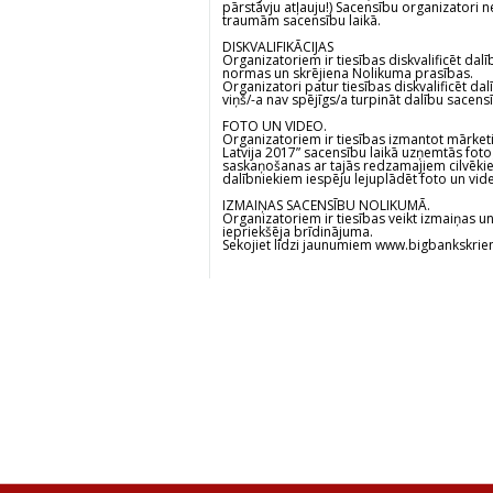
pārstāvju atļauju!) Sacensību organizatori
traumām sacensību laikā.
DISKVALIFIKĀCIJAS
Organizatoriem ir tiesības diskvalificēt dalī
normas un skrējiena Nolikuma prasības.
Organizatori patur tiesības diskvalificēt da
viņš/-a nav spējīgs/a turpināt dalību sacens
FOTO UN VIDEO.
Organizatoriem ir tiesības izmantot mārke
Latvija 2017” sacensību laikā uzņemtās foto
saskaņošanas ar tajās redzamajiem cilvēkie
dalībniekiem iespēju lejuplādēt foto un vid
IZMAIŅAS SACENSĪBU NOLIKUMĀ.
Organizatoriem ir tiesības veikt izmaiņas 
iepriekšēja brīdinājuma.
Sekojiet līdzi jaunumiem
www.bigbankskrienl