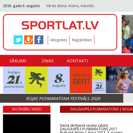
2026. gada 6. augusts
Vārda diena: Aisma, Askolds
Ielogoties
Reģistrēties
SĀKUMS
ZIŅAS
KONTAKTI
ROJAS PUSMARATONA FESTIVĀLS 2026
SACENSĪBU VIDEO
DAUGAVPILS PUSMARATONS | NOLI
Vienā skrējienā vesela valsts!
DAUGAVPILS PUSMARATONS 2017
Bigbank Skrien Latvija 2017, 3. posms