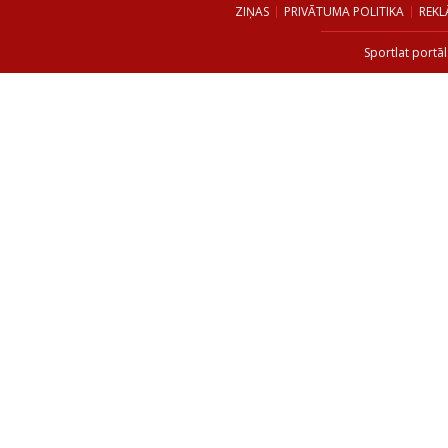
ZIŅAS
PRIVĀTUMA POLITIKA
REKL
Sportlat portāl