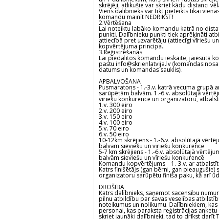
skrējēji, atlikušie var skriet kādu distanci vēl
Viens dalībnieks var tikt pieteikts tikai vi
komandu mainīt NEDRĪKST!
2.Vērtēšana
Lai noteiktu labāko komandu katrā no dista
punkti. Dalībnieku punkti tiek aprēķināti atb
attiecībā pret uzvarētāju (attiecīgi vīriešu 
kopvērtējuma principa..
3.Reģistrēšanās
Lai piedalītos komandu ieskaitē, jāiesūta 
pastu
info@skrienlatvija.lv
(komandas nosau
datums un komandas sauklis).
APBALVOŠANA
Pusmaratons - 1.-3.v. katrā vecuma grupā 
sarūpētām balvām. 1.-6.v. absolūtajā vērt
vīriešu konkurencē un organizatoru, atbals
1.v. 300 eiro
2.v. 200 eiro
3.v. 150 eiro
4.v. 100 eiro
5.v. 70 eiro
6.v. 50 eiro
10-12km skrējiens - 1.-6.v. absolūtajā vērt
balvām sieviešu un vīriešu konkurencē
5-7 km skrējiens - 1.-6.v. absolūtajā vērtēj
balvām sieviešu un vīriešu konkurencē
Komandu kopvērtējums – 1.-3.v. ar atbalst
Katrs finišētājs (gan bērni, gan pieaugušie
organizatoru sarūpētu finiša paku, kā arī ūd
DROŠĪBA
Katrs dalībnieks, saņemot sacensību numuru
pilnu atbildību par savas veselības atbilstī
noteikumus un nolikumu. Dalībniekiem, kas j
personai, kas paraksta reģistrācijas anketu
skriet jaunāki dalībnieki, tad to drīkst darīt