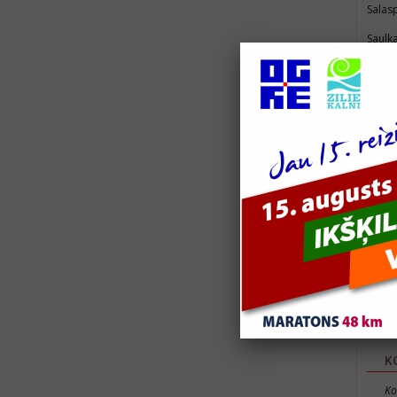
Salas
Saulka
Reģist
Tie, k
īsti s
Liels 
Reģist
pusma
K
Ko