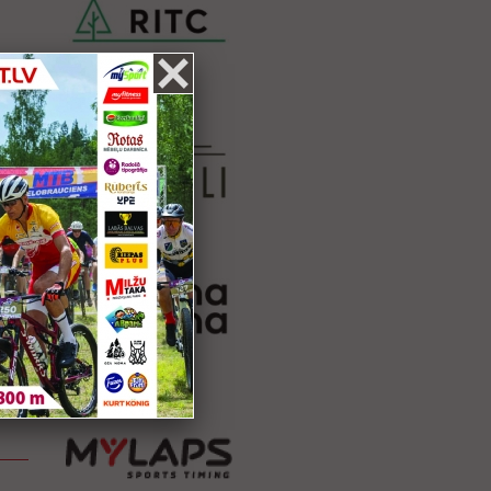
a un
etas-