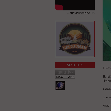
Skatīt visus video
STATISTIKA
11.04
Skrieš
Skrie
4 daž
Ezerk
Knauf 