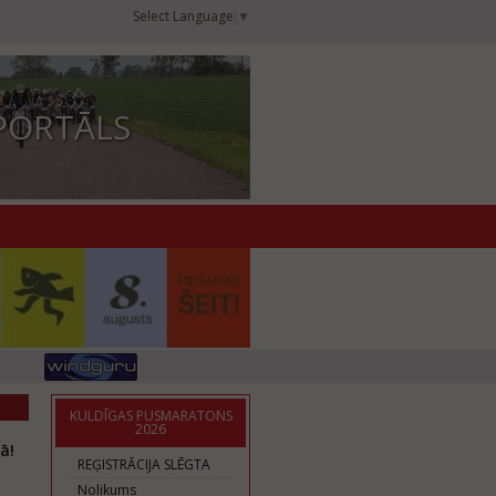
Select Language
▼
PORTĀLS
KULDĪGAS PUSMARATONS
2026
ā!
REĢISTRĀCIJA SLĒGTA
Nolikums