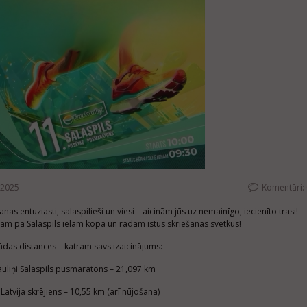
.2025
Komentāri:
anas entuziasti, salaspilieši un viesi – aicinām jūs uz nemainīgo, iecienīto trasi!
nam pa Salaspils ielām kopā un radām īstus skriešanas svētkus!
ādas distances – katram savs izaicinājums:
auliņi Salaspils pusmaratons – 21,097 km
Latvija skrējiens – 10,55 km (arī nūjošana)