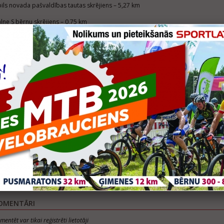
pils novada pašvaldības tautas skrējiens – 5,27 km
lne S bērnu skrējiens – 0,75 km
rācija ir atvērta! Neatliec pieteikšanos – jo ātrāk, jo izdevīgāk!
as jau bijuši, zina – tas nav tikai skrējiens, tā ir draudzīga atmosfēra, kopā būšan
kriešanas svētki!
balvu fonds!
rējies šeit:
https://www.sportlat.lv/sacensibas/1782/11-ezerkaulini-salaspils-pils
ratons-2025/registracija
OMENTĀRI
mentēt var tikai reģistrēti lietotāji