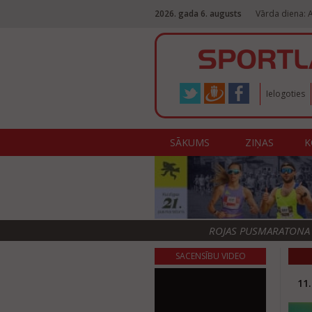
2026. gada 6. augusts
Vārda diena: 
Ielogoties
SĀKUMS
ZIŅAS
K
ROJAS PUSMARATONA F
SACENSĪBU VIDEO
11.