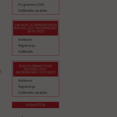
Programma 2026
Dalībnieku saraksts
24H ROJA ULTRAMARATHON
FESTIVAL 2027 (NORISINĀSIES:
28.05.2027)
Nolikums
Reģistrācija
Dalībnieki
ROJAS PUSMARATONA
FESTIVĀLS 2027,
0
(NORISINĀSIES: 10.07.2027)
Nolikums
Reģistrācija
Dalībnieku saraksts
ATBALSTĪTĀJI