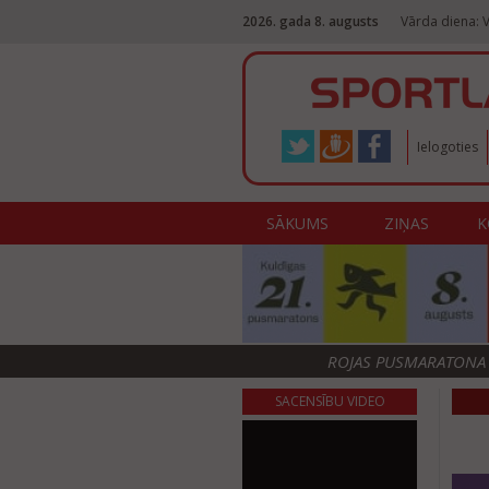
2026. gada 8. augusts
Vārda diena: V
Ielogoties
SĀKUMS
ZIŅAS
K
ROJAS PUSMARATONA F
SACENSĪBU VIDEO