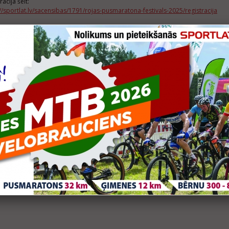
rācija šeit:
//sportlat.lv/sacensibas/1791/rojas-pusmaratona-festivals-2025/registracija
OMENTĀRI
mentēt var tikai reģistrēti lietotāji