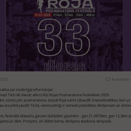
.2025
Komentāri:
atīva (un noderīga) informācija!
nas! Tieši tik daudz atlicis līdz Rojas Pusmaratona Festivālam 2025.
rt, uzreiz pēc pusmaratona, turpat Rojā varēs izbaudīt Zvejnieksvētkus, kuri uz
jau ies pilnā jaudā! Tā kā, viennozīmīgi ir iemesls pieteikties skrējienam un dotie
am, festivālā distanču garumi dažādām gaumēm - gan 21,0975km, gan 12,3km (a
ājiem) un 3km. Protams, arī 400m bērnu skrējiens stadiona skrejceļā.