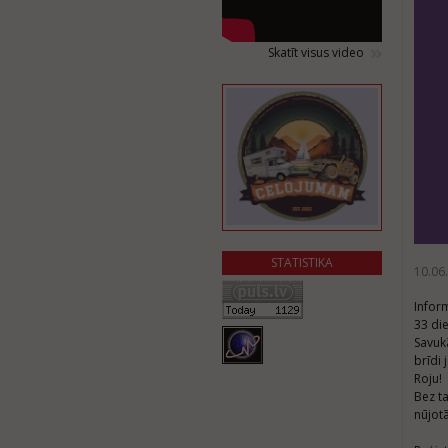
Skatīt visus video
STATISTIKA
10.06
Inform
33 die
Savukā
brīdi 
Roju!
Bez t
nūjot