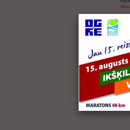
Reģist
https:
K
Ko