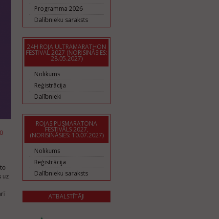
Programma 2026
Dalībnieku saraksts
24H ROJA ULTRAMARATHON
FESTIVAL 2027 (NORISINĀSIES:
28.05.2027)
Nolikums
Reģistrācija
Dalībnieki
ROJAS PUSMARATONA
FESTIVĀLS 2027,
0
(NORISINĀSIES: 10.07.2027)
Nolikums
Reģistrācija
 to
Dalībnieku saraksts
s uz
rī
ATBALSTĪTĀJI