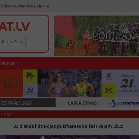
ladislava, Vladislavs, Mudīte
SPORTLAT 
Reģistrēties
ONTAKTI
ESTIVĀLS 2026
LAIKA ZIŅAS:
ZIŅAS
33 dienas līdz Rojas pusmaratona festivālam 2025