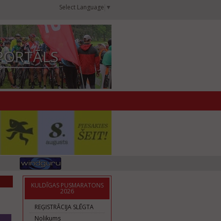
Select Language
▼
PORTĀLS
KULDĪGAS PUSMARATONS
2026
REĢISTRĀCIJA SLĒGTA
Nolikums