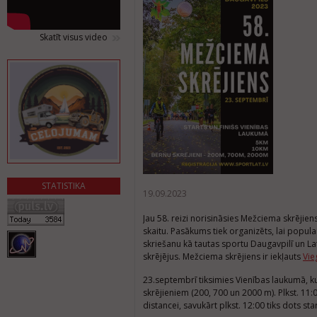
Skatīt visus video
STATISTIKA
19.09.2023
Jau 58. reizi norisināsies Mežciema skrējiens
skaitu. Pasākums tiek organizēts, lai popula
skriešanu kā tautas sportu Daugavpilī un La
skrējējus. Mežciema skrējiens ir iekļauts
Vie
23.septembrī tiksimies Vienības laukumā, kur
skrējieniem (200, 700 un 2000 m). Plkst. 11:0
distancei, savukārt plkst. 12:00 tiks dots st