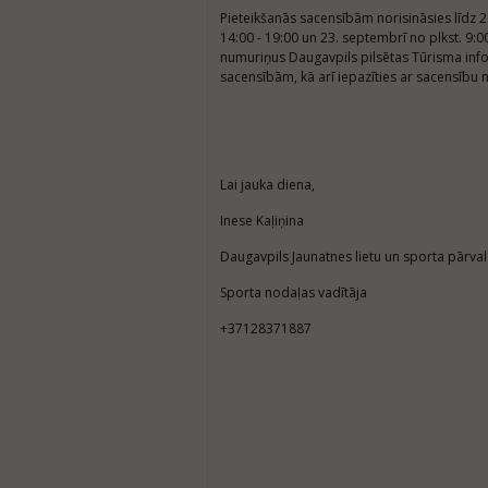
Pieteikšanās sacensībām norisināsies līdz 
14:00 - 19:00 un 23. septembrī no plkst. 9:
numuriņus Daugavpils pilsētas Tūrisma inform
sacensībām, kā arī iepazīties ar sacensību
Lai jauka diena,
Inese Kaļiņina
Daugavpils Jaunatnes lietu un sporta pārva
Sporta nodaļas vadītāja
+37128371887