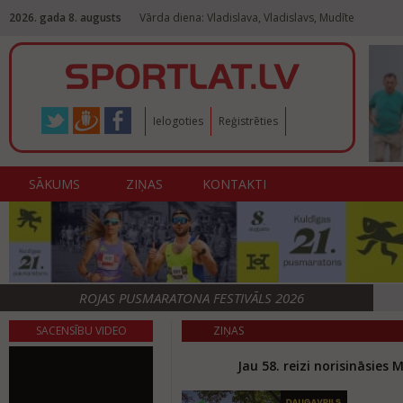
2026. gada 8. augusts
Vārda diena: Vladislava, Vladislavs, Mudīte
Ielogoties
Reģistrēties
SĀKUMS
ZIŅAS
KONTAKTI
ROJAS PUSMARATONA FESTIVĀLS 2026
SACENSĪBU VIDEO
ZIŅAS
Jau 58. reizi norisināsies