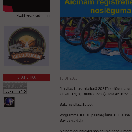
Skatīt visus video
STATISTIKA
15.01.2025
"Latvijas kauss triatlonā 2024" noslēguma u
janvārī,
Rīgā, Eduarda Smiļģa ielā 46, Nevals
Sākums plkst. 15.00.
Programma: Kausu pasniegšana, LTF jauna logo
Saviesīgā daļa.
Aicinām dalībniekus noslēguma pasākumam reģi