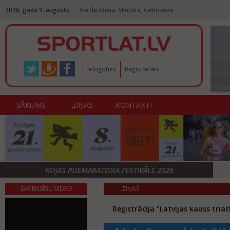
2026. gada 9. augusts
Vārda diena: Madara, Genoveva
Ielogoties
Reģistrēties
SĀKUMS
ZIŅAS
KONTAKTI
ROJAS PUSMARATONA FESTIVĀLS 2026
SACENSĪBU VIDEO
ZIŅAS
Reģistrācija "Latvijas kauss t