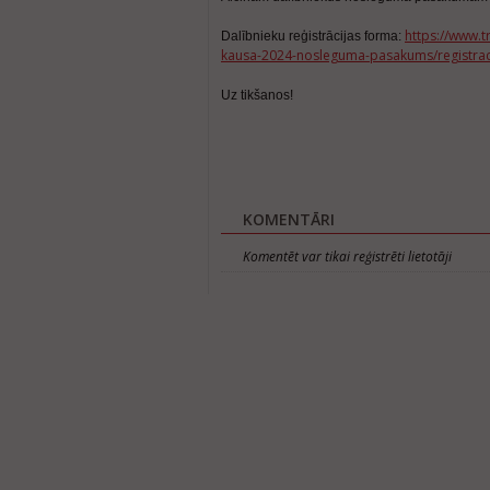
https://www.tr
Dalībnieku reģistrācijas forma:
kausa-2024-nosleguma-pasakums/registrac
Uz tikšanos!
KOMENTĀRI
Komentēt var tikai reģistrēti lietotāji