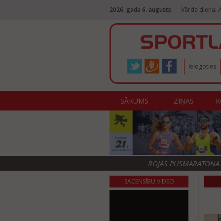
2026. gada 6. augusts
Vārda diena: 
Ielogoties
SĀKUMS
ZIŅAS
K
ROJAS PUSMARATONA F
SACENSĪBU VIDEO