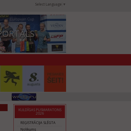
Select Language
▼
PORTĀLS
KULDĪGAS PUSMARATONS
2026
REĢISTRĀCIJA SLĒGTA
Nolikums