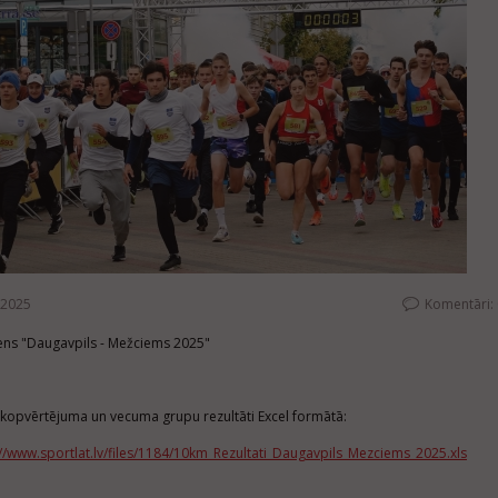
.2025
Komentāri:
iens "Daugavpils - Mežciems 2025"
kopvērtējuma un vecuma grupu rezultāti Excel formātā:
://www.sportlat.lv/files/1184/10km_Rezultati_Daugavpils_Mezciems_2025.xls