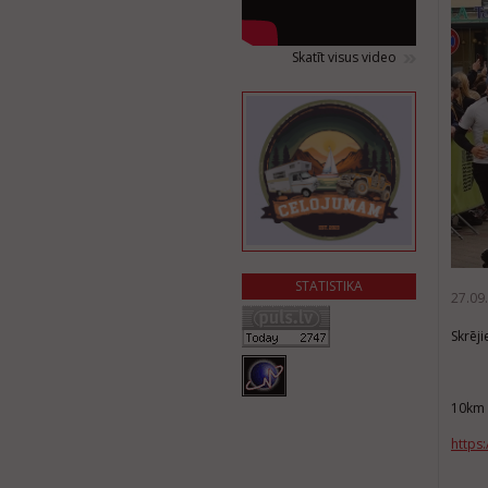
Skatīt visus video
STATISTIKA
27.09
Skrēj
10km 
https