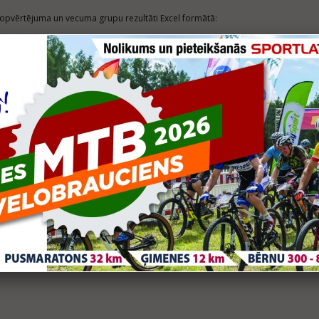
opvērtējuma un vecuma grupu rezultāti Excel formātā:
://www.sportlat.lv/files/1185/5km_Rezultati_Daugavpils_Mezciems_2025.xls
OMENTĀRI
mentēt var tikai reģistrēti lietotāji