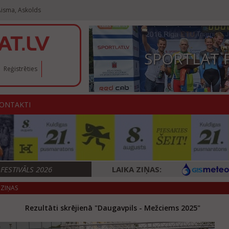
Aisma, Askolds
SPORTLAT 
Reģistrēties
ONTAKTI
ESTIVĀLS 2026
LAIKA ZIŅAS:
ZIŅAS
Rezultāti skrējienā "Daugavpils - Mežciems 2025"