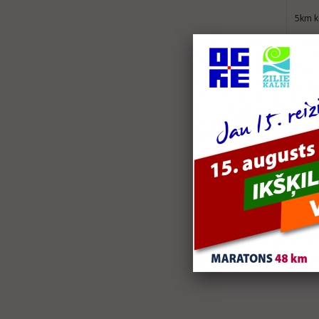
5km k
https
K
Ko