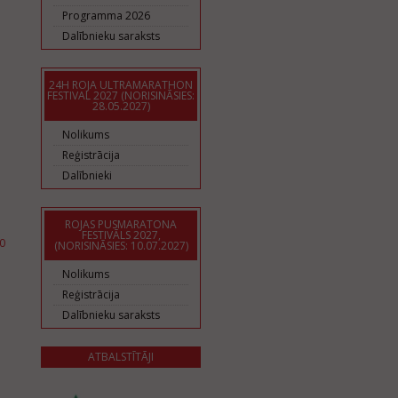
Programma 2026
Dalībnieku saraksts
24H ROJA ULTRAMARATHON
FESTIVAL 2027 (NORISINĀSIES:
28.05.2027)
Nolikums
Reģistrācija
Dalībnieki
ROJAS PUSMARATONA
FESTIVĀLS 2027,
0
(NORISINĀSIES: 10.07.2027)
Nolikums
Reģistrācija
Dalībnieku saraksts
ATBALSTĪTĀJI