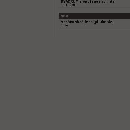
KVADRUM slēpošanas sprints
1km - 2km
2010
Vecāķu skrējiens (pludmale)
10km