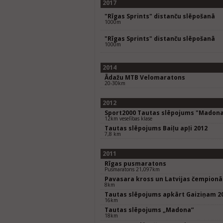
2017
"Rīgas Sprints" distanču slēpošanā
1000m
"Rīgas Sprints" distanču slēpošanā
1000m
2014
Ādažu MTB Velomaratons
20-30km
2012
Sport2000 Tautas slēpojums "Madon
12km veselības klase
Tautas slēpojums Baiļu apļi 2012
7,8 km
2011
Rīgas pusmaratons
Pusmaratons 21,097km
Pavasara kross un Latvijas čempionā
8km
Tautas slēpojums apkārt Gaiziņam 2
16km
Tautas slēpojums „Madona”
18km