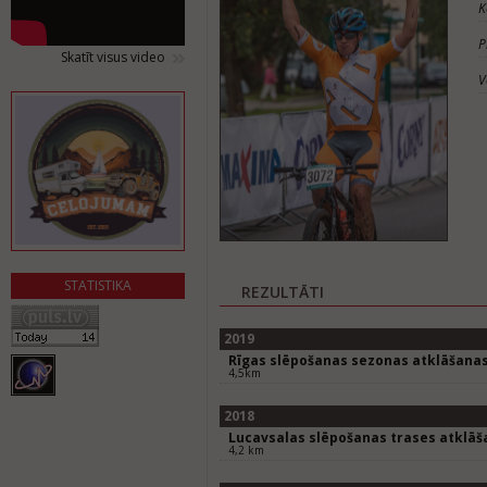
K
P
Skatīt visus video
V
STATISTIKA
REZULTĀTI
2019
Rīgas slēpošanas sezonas atklāšana
4,5km
2018
Lucavsalas slēpošanas trases atklāš
4,2 km