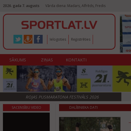
2026. gada 7. augusts
Vārda diena: Madars, Alfrēds, Fredis
Ielogoties
Reģistrēties
SĀKUMS
ZIŅAS
KONTAKTI
ROJAS PUSMARATONA FESTIVĀLS 2026
SACENSĪBU VIDEO
DALĪBNIEKA DATI