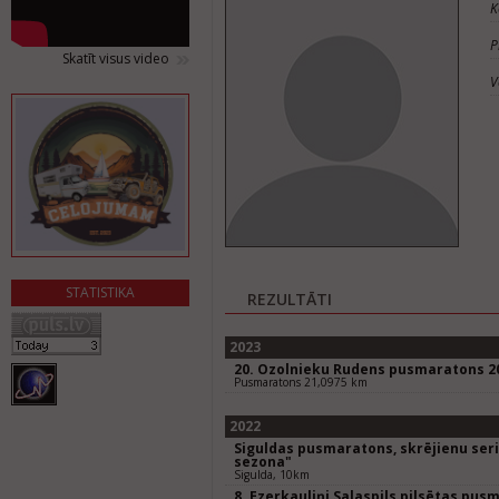
K
P
Skatīt visus video
V
STATISTIKA
REZULTĀTI
2023
20. Ozolnieku Rudens pusmaratons 2
Pusmaratons 21,0975 km
2022
Siguldas pusmaratons, skrējienu seriā
sezona"
Sigulda, 10km
8. Ezerkauliņi Salaspils pilsētas pus