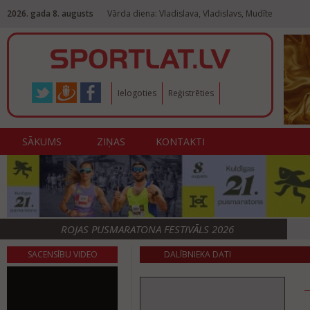
2026. gada 8. augusts
Vārda diena: Vladislava, Vladislavs, Mudīte
Ielogoties
Reģistrēties
SĀKUMS
ZIŅAS
KONTAKTI
ROJAS PUSMARATONA FESTIVĀLS 2026
SACENSĪBU VIDEO
DALĪBNIEKA DATI