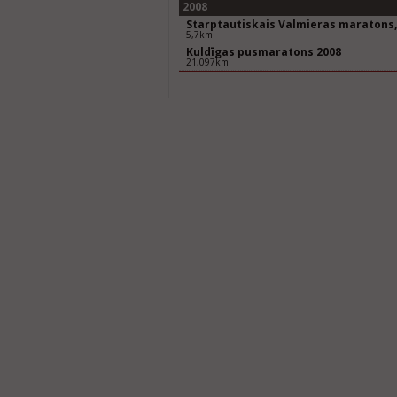
2008
Starptautiskais Valmieras maratons,
5,7km
Kuldīgas pusmaratons 2008
21,097km