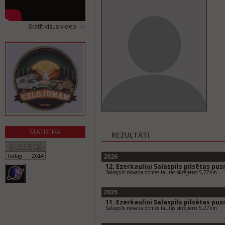
Skatīt visus video
STATISTIKA
REZULTĀTI
2026
12. Ezerkauliņi Salaspils pilsētas pu
Salaspils novada domes tautas skrējiens 5,27km
2025
11. Ezerkauliņi Salaspils pilsētas pu
Salaspils novada domes tautas skrējiens 5,27km