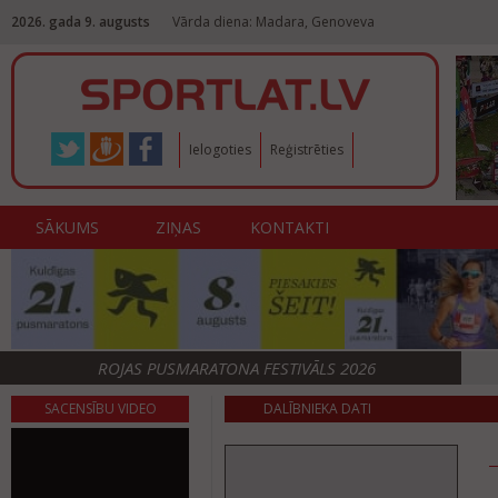
2026. gada 9. augusts
Vārda diena: Madara, Genoveva
Ielogoties
Reģistrēties
SĀKUMS
ZIŅAS
KONTAKTI
ROJAS PUSMARATONA FESTIVĀLS 2026
SACENSĪBU VIDEO
DALĪBNIEKA DATI