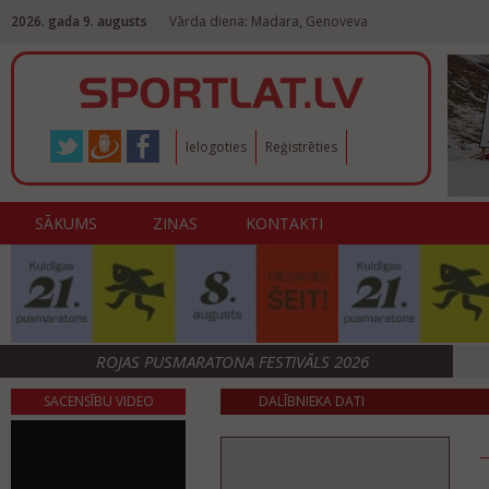
2026. gada 9. augusts
Vārda diena: Madara, Genoveva
Ielogoties
Reģistrēties
SĀKUMS
ZIŅAS
KONTAKTI
ROJAS PUSMARATONA FESTIVĀLS 2026
SACENSĪBU VIDEO
DALĪBNIEKA DATI