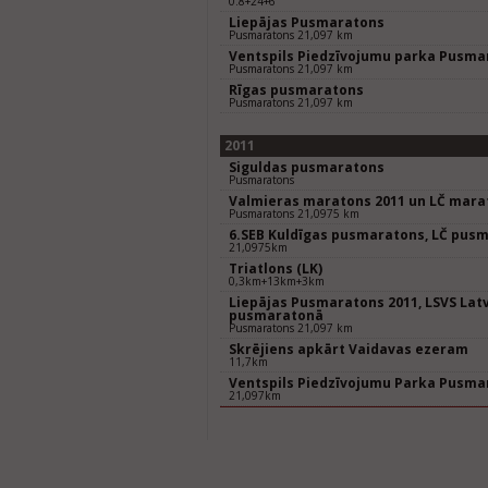
0.8+24+6
Liepājas Pusmaratons
Pusmaratons 21,097 km
Ventspils Piedzīvojumu parka Pusma
Pusmaratons 21,097 km
Rīgas pusmaratons
Pusmaratons 21,097 km
2011
Siguldas pusmaratons
Pusmaratons
Valmieras maratons 2011 un LČ mara
Pusmaratons 21,0975 km
6.SEB Kuldīgas pusmaratons, LČ pus
21,0975km
Triatlons (LK)
0,3km+13km+3km
Liepājas Pusmaratons 2011, LSVS Lat
pusmaratonā
Pusmaratons 21,097 km
Skrējiens apkārt Vaidavas ezeram
11,7km
Ventspils Piedzīvojumu Parka Pusma
21,097km