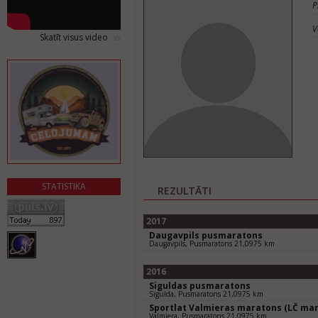
P
V
Skatīt visus video
STATISTIKA
REZULTĀTI
2017
Daugavpils pusmaratons
Daugavpils, Pusmaratons 21,0975 km
2016
Siguldas pusmaratons
Sigulda, Pusmaratons 21,0975 km
Sportlat Valmieras maratons (LČ mar
Valmiera, Pusmaratons 21,0975 km