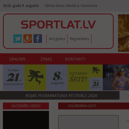
2026. gada 9. augusts
Vārda diena: Madara, Genoveva
Ielogoties
Reģistrēties
SĀKUMS
ZIŅAS
KONTAKTI
ROJAS PUSMARATONA FESTIVĀLS 2026
SACENSĪBU VIDEO
DALĪBNIEKA DATI