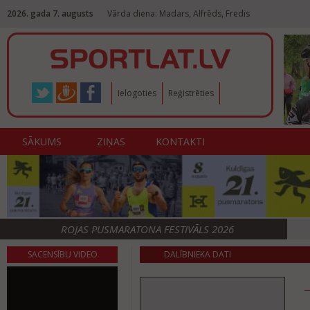
2026. gada 7. augusts
Vārda diena: Madars, Alfrēds, Fredis
Ielogoties
Reģistrēties
SĀKUMS
ZIŅAS
KONTAKTI
ROJAS PUSMARATONA FESTIVĀLS 2026
SACENSĪBU VIDEO
DALĪBNIEKA DATI