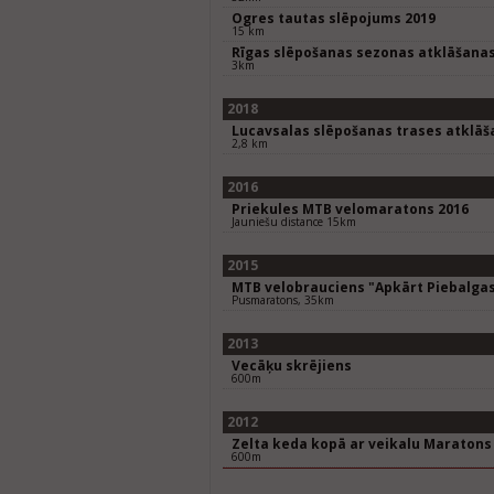
Ogres tautas slēpojums 2019
15 km
Rīgas slēpošanas sezonas atklāšana
3km
2018
Lucavsalas slēpošanas trases atklāš
2,8 km
2016
Priekules MTB velomaratons 2016
Jauniešu distance 15km
2015
MTB velobrauciens "Apkārt Piebalga
Pusmaratons, 35km
2013
Vecāķu skrējiens
600m
2012
Zelta keda kopā ar veikalu Maratons
600m