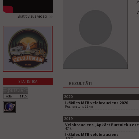
P
V
Skatīt visus video
STATISTIKA
REZULTĀTI
2020
Ikšķiles MTB velobrauciens 2020
Pusmaratons 32km
2019
Velobrauciens „Apkārt Burtnieku ez
47 km
Ikšķiles MTB velobrauciens
32km