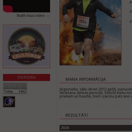
K
P
Skatīt visus video
V
STATISTIKA
MANA INFORMĀCIJA
Jelgavnieks, sāku skriet 2010 gadā, pamazām 
skriešana ziemas periodā. Šobrīd esmu no
priekam un baudai, bieži izaicinu pats sevi
REZULTĀTI
2026