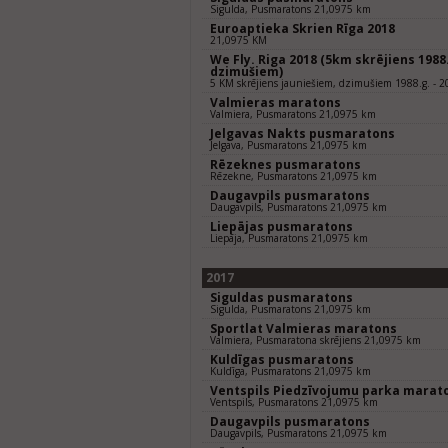
Sigulda, Pusmaratons 21,0975 km
Euroaptieka Skrien Rīga 2018
21,0975 KM
We Fly. Riga 2018 (5km skrējiens 1988.
dzimušiem)
5 KM skrējiens jauniešiem, dzimušiem 1988.g. - 2
Valmieras maratons
Valmiera, Pusmaratons 21,0975 km
Jelgavas Nakts pusmaratons
Jelgava, Pusmaratons 21,0975 km
Rēzeknes pusmaratons
Rēzekne, Pusmaratons 21,0975 km
Daugavpils pusmaratons
Daugavpils, Pusmaratons 21,0975 km
Liepājas pusmaratons
Liepāja, Pusmaratons 21,0975 km
2017
Siguldas pusmaratons
Sigulda, Pusmaratons 21,0975 km
Sportlat Valmieras maratons
Valmiera, Pusmaratona skrējiens 21,0975 km
Kuldīgas pusmaratons
Kuldīga, Pusmaratons 21,0975 km
Ventspils Piedzīvojumu parka marat
Ventspils, Pusmaratons 21,0975 km
Daugavpils pusmaratons
Daugavpils, Pusmaratons 21,0975 km