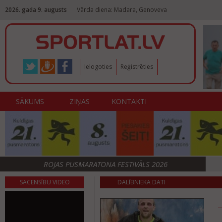
2026. gada 9. augusts
Vārda diena: Madara, Genoveva
Ielogoties
Reģistrēties
SĀKUMS
ZIŅAS
KONTAKTI
ROJAS PUSMARATONA FESTIVĀLS 2026
SACENSĪBU VIDEO
DALĪBNIEKA DATI