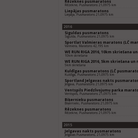
Rēzeknes pusmaratons
Rēzekne, Pusmaratons 21,0975 km
Liepājas pusmaratons
Liepāja, Pusmaratons 21,0975 km
2016
Siguldas pusmaratons
Sigulda, Pusmaratons 21,0975 km
Sportlat Valmieras maratons (LČ mar
Valmiera, Maratons 42,195 km
WE RUN RIGA 2016, 10km skriešana un
10km skriešana
WE RUN RIGA 2016, 5km skriešana un 
5km skriešana
Kuldīgas pusmaratons (LČ pusmarat
Kuldīga, Pusmaratons 21,0975 km
Sportland Jelgavas nakts pusmarato
Jelgava, Pusmaratons 21,0975 km
Ventspils Piedzīvojumu parka marat
Ventspils, Pusmaratons 21,0975 km
Biķernieku pusmaratons
Biķernieki, Pusmaratons 21,0975 km
Rēzeknes pusmaratons
Rēzekne, Pusmaratons 21,0975 km
2015
Jelgavas nakts pusmaratons
Jelgavas Pusmaratons, 21,0975 km