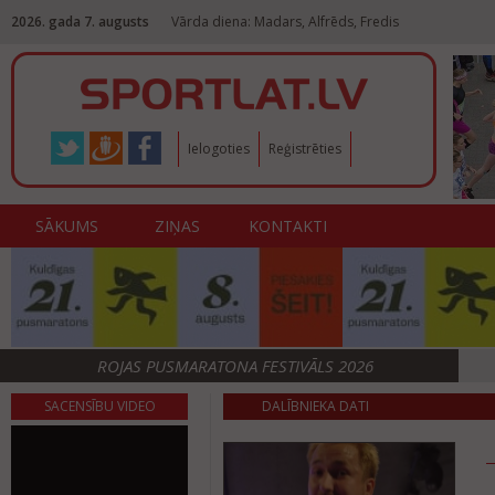
2026. gada 7. augusts
Vārda diena: Madars, Alfrēds, Fredis
Ielogoties
Reģistrēties
SĀKUMS
ZIŅAS
KONTAKTI
ROJAS PUSMARATONA FESTIVĀLS 2026
SACENSĪBU VIDEO
DALĪBNIEKA DATI