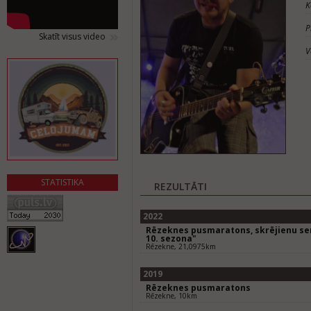
K
P
Skatīt visus video
V
STATISTIKA
REZULTĀTI
2022
Rēzeknes pusmaratons, skrējienu seri
10. sezona"
Rēzekne, 21,0975km
2019
Rēzeknes pusmaratons
Rēzekne, 10km