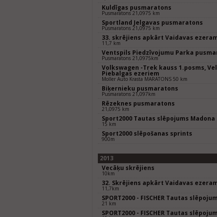
Kuldīgas pusmaratons
Pusmaratons 21,0975 km
Sportland Jelgavas pusmaratons
Pusmaratons 21,0975 km
33. skrējiens apkārt Vaidavas ezera
11,7 km
Ventspils Piedzīvojumu Parka pusma
Pusmaratons 21,0975km
Volkswagen -Trek kauss 1.posms, Ve
Piebalgas ezeriem
Moller Auto Krasta MARATONS 50 km
Biķernieku pusmaratons
Pusmaratons 21,097km
Rēzeknes pusmaratons
21,0975 km
Sport2000 Tautas slēpojums Madona
15 km
Sport2000 slēpošanas sprints
900m
2013
Vecāķu skrējiens
10km
32. Skrējiens apkārt Vaidavas ezera
11,7km
SPORT2000 - FISCHER Tautas slēpoju
21 km
SPORT2000 - FISCHER Tautas slēpoju