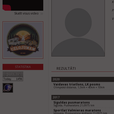
K
P
Skatīt visus video
V
STATISTIKA
REZULTĀTI
2020
Vaidavas triatlons, LK posms
Olimpiskā distance, 1,5km + 40km + 10km
2017
Siguldas pusmaratons
Sigulda, Pusmaratons 21,0975 km
Sportlat Valmieras maratons
Valmiera, Pusmaratona skrējiens 21,0975 km