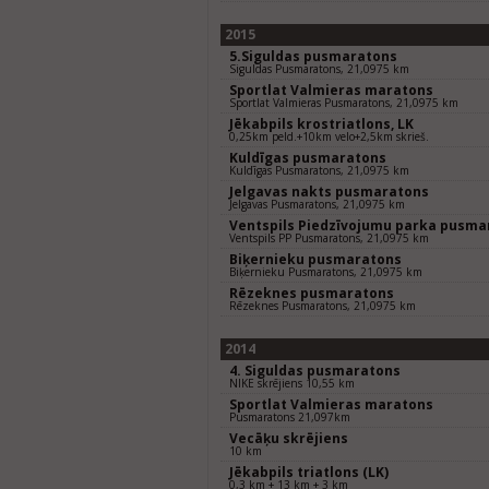
2015
5.Siguldas pusmaratons
Siguldas Pusmaratons, 21,0975 km
Sportlat Valmieras maratons
Sportlat Valmieras Pusmaratons, 21,0975 km
Jēkabpils krostriatlons, LK
0,25km peld.+10km velo+2,5km skrieš.
Kuldīgas pusmaratons
Kuldīgas Pusmaratons, 21,0975 km
Jelgavas nakts pusmaratons
Jelgavas Pusmaratons, 21,0975 km
Ventspils Piedzīvojumu parka pusma
Ventspils PP Pusmaratons, 21,0975 km
Biķernieku pusmaratons
Biķernieku Pusmaratons, 21,0975 km
Rēzeknes pusmaratons
Rēzeknes Pusmaratons, 21,0975 km
2014
4. Siguldas pusmaratons
NIKE skrējiens 10,55 km
Sportlat Valmieras maratons
Pusmaratons 21,097km
Vecāķu skrējiens
10 km
Jēkabpils triatlons (LK)
0,3 km + 13 km + 3 km