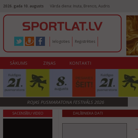
2026. gada 10. augusts
Vārda diena: Inuta, Brencis, Audris
Ielogoties
Reģistrēties
SĀKUMS
ZIŅAS
KONTAKTI
ROJAS PUSMARATONA FESTIVĀLS 2026
SACENSĪBU VIDEO
DALĪBNIEKA DATI