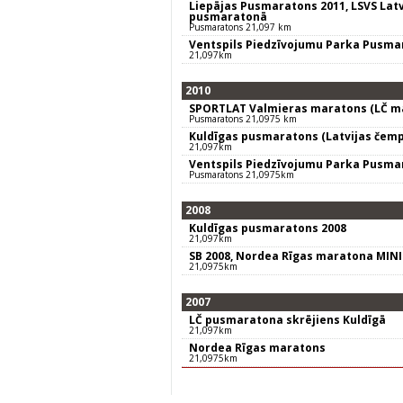
Liepājas Pusmaratons 2011, LSVS Lat
pusmaratonā
Pusmaratons 21,097 km
Ventspils Piedzīvojumu Parka Pusma
21,097km
2010
SPORTLAT Valmieras maratons (LČ ma
Pusmaratons 21,0975 km
Kuldīgas pusmaratons (Latvijas čemp
21,097km
Ventspils Piedzīvojumu Parka Pusma
Pusmaratons 21,0975km
2008
Kuldīgas pusmaratons 2008
21,097km
SB 2008, Nordea Rīgas maratona MIN
21,0975km
2007
LČ pusmaratona skrējiens Kuldīgā
21,097km
Nordea Rīgas maratons
21,0975km