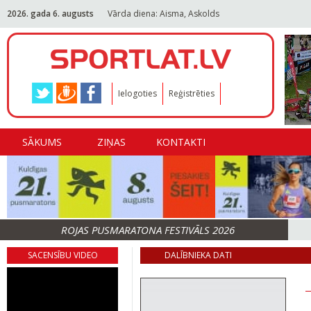
2026. gada 6. augusts
Vārda diena: Aisma, Askolds
Ielogoties
Reģistrēties
SĀKUMS
ZIŅAS
KONTAKTI
ROJAS PUSMARATONA FESTIVĀLS 2026
SACENSĪBU VIDEO
DALĪBNIEKA DATI