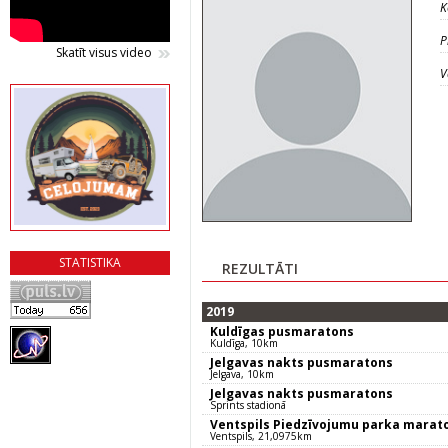
K
P
Skatīt visus video
V
STATISTIKA
REZULTĀTI
2019
Kuldīgas pusmaratons
Kuldīga, 10km
Jelgavas nakts pusmaratons
Jelgava, 10km
Jelgavas nakts pusmaratons
Sprints stadionā
Ventspils Piedzīvojumu parka marat
Ventspils, 21,0975km