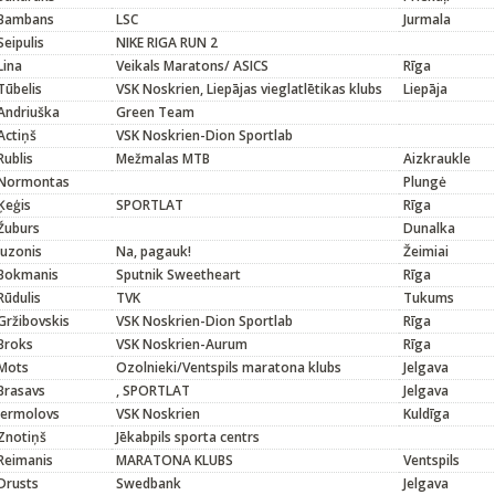
Bambans
LSC
Jurmala
Seipulis
NIKE RIGA RUN 2
Lina
Veikals Maratons/ ASICS
Rīga
Tūbelis
VSK Noskrien, Liepājas vieglatlētikas klubs
Liepāja
Andriuška
Green Team
Actiņš
VSK Noskrien-Dion Sportlab
Rublis
Mežmalas MTB
Aizkraukle
Normontas
Plungė
Ķeģis
SPORTLAT
Rīga
Žuburs
Dunalka
Juzonis
Na, pagauk!
Žeimiai
Bokmanis
Sputnik Sweetheart
Rīga
Rūdulis
TVK
Tukums
Gržibovskis
VSK Noskrien-Dion Sportlab
Rīga
Broks
VSK Noskrien-Aurum
Rīga
Mots
Ozolnieki/Ventspils maratona klubs
Jelgava
Brasavs
, SPORTLAT
Jelgava
Jermolovs
VSK Noskrien
Kuldīga
Znotiņš
Jēkabpils sporta centrs
Reimanis
MARATONA KLUBS
Ventspils
Drusts
Swedbank
Jelgava