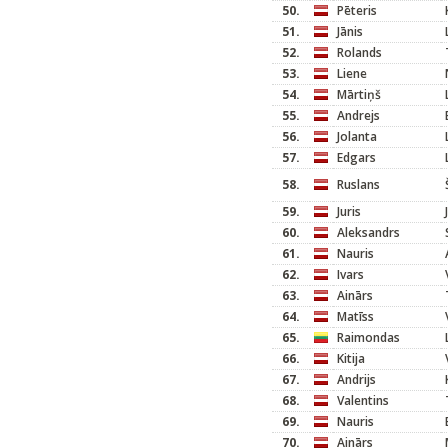
50.
Pēteris
51.
Jānis
52.
Rolands
53.
Liene
54.
Mārtiņš
55.
Andrejs
56.
Jolanta
57.
Edgars
58.
Ruslans
59.
Juris
60.
Aleksandrs
61.
Nauris
62.
Ivars
63.
Ainārs
64.
Matīss
65.
Raimondas
66.
Kitija
67.
Andrijs
68.
Valentins
69.
Nauris
70.
Ainārs