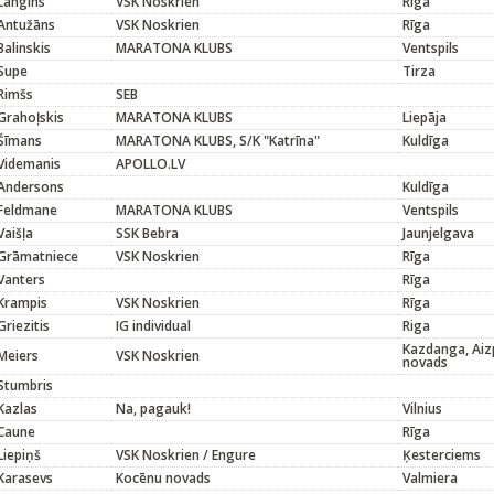
Langins
VSK Noskrien
Rīga
Antužāns
VSK Noskrien
Rīga
Balinskis
MARATONA KLUBS
Ventspils
Supe
Tirza
Rimšs
SEB
Grahoļskis
MARATONA KLUBS
Liepāja
Šīmans
MARATONA KLUBS, S/K "Katrīna"
Kuldīga
Videmanis
APOLLO.LV
Andersons
Kuldīga
Feldmane
MARATONA KLUBS
Ventspils
Vaišļa
SSK Bebra
Jaunjelgava
Grāmatniece
VSK Noskrien
Rīga
Vanters
Rīga
Krampis
VSK Noskrien
Rīga
Griezitis
IG individual
Riga
Kazdanga, Aiz
Meiers
VSK Noskrien
novads
Stumbris
Kazlas
Na, pagauk!
Vilnius
Caune
Rīga
Liepiņš
VSK Noskrien / Engure
Ķesterciems
Karasevs
Kocēnu novads
Valmiera