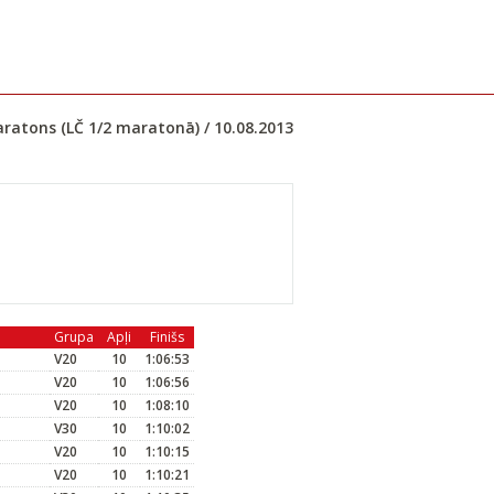
ratons (LČ 1/2 maratonā) / 10.08.2013
Grupa
Apļi
Finišs
V20
10
1:06:53
V20
10
1:06:56
V20
10
1:08:10
V30
10
1:10:02
V20
10
1:10:15
V20
10
1:10:21