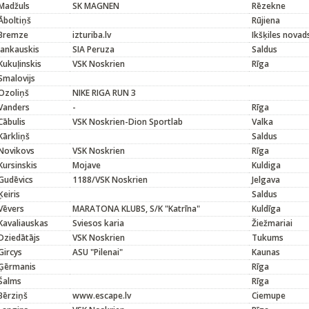
Madžuls
SK MAGNEN
Rēzekne
Āboltiņš
Rūjiena
Bremze
izturiba.lv
Ikšķiles novad
Jankauskis
SIA Peruza
Saldus
Kukuļinskis
VSK Noskrien
Rīga
Smalovijs
Ozoliņš
NIKE RIGA RUN 3
Vanders
-
Rīga
Cābulis
VSK Noskrien-Dion Sportlab
Valka
Kārkliņš
Saldus
Novikovs
VSK Noskrien
Rīga
Kursinskis
Mojave
Kuldiga
Gudēvics
1188/VSK Noskrien
Jelgava
Ķeiris
Saldus
Vēvers
MARATONA KLUBS, S/K "Katrīna"
Kuldīga
Kavaliauskas
Sviesos karia
Žiežmariai
Dziedātājs
VSK Noskrien
Tukums
Gircys
ASU "Pilenai"
Kaunas
Ģērmanis
Rīga
Šalms
Rīga
Bērziņš
www.escape.lv
Ciemupe