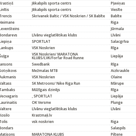
Krastiņš
Jēkabpils sporta centrs
Pļaviņas
Linītis
Jēkabpils sporta centrs
Viesīte
Trencis
Skrivanek Baltic / VSK Noskrien / SK Babīte
Babīte
Neimane
Riga
Levenšteins
Jūrmala
Bondarevs
Līvānu vieglatlētikas klubs
Līvāni
Liepiņa
SPORTLAT
Salacgrīva
Lankups
VSK Noskrien
Rīga
VSK Noskrien/ MARATONA
Šuļga
Liepāja
KLUBS/LVK/Forfar Road Runne
Jansons
Swedbank
Rīga
Sotņikovs
Mežmalas MTB
Aizkraukle
Aukmanis
VSK Noskrien
Olaine
Valtass
SK Metroons/ Nike Riga Run
Mārupe
Tambaks
Mūžīgais dzinējs
Rīga
Vecvagaris
, SPORTLAT
Liepāja
Laurinaitis
OK Versme
Plunge
Valtere
Līvānu vieglatlētikas klubs
Līvāni
Kosilo
Krastmaļi.lv
Tolis
vsk noskrien
Riga
Bondars
Salaspils
Matisons
MARATONA KLUBS
Piltene