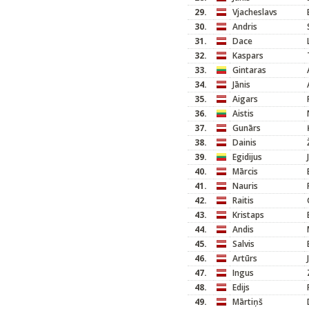
29.
Vjacheslavs
30.
Andris
31.
Dace
32.
Kaspars
33.
Gintaras
34.
Jānis
35.
Aigars
36.
Aistis
37.
Gunārs
38.
Dainis
39.
Egidijus
40.
Mārcis
41.
Nauris
42.
Raitis
43.
Kristaps
44.
Andis
45.
Salvis
46.
Artūrs
47.
Ingus
48.
Edijs
49.
Mārtiņš