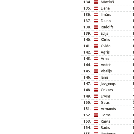
134.
Mārtiņš
135.
Liene
136.
Ilmārs
137.
Dainis
138.
Rūdolfs
139.
Edijs
140.
Kārlis
141.
Gvido
142.
Agris
143.
Arnis
144.
Andris
145.
Vitālijs
146.
Jānis
147.
Jevgenijs
148.
Oskars
149.
Ervīns
150.
Gatis
151.
Armands
152.
Toms
153.
Raivis
154.
Raitis
155.
Herberts