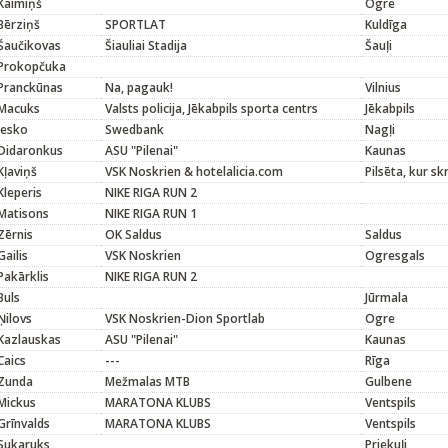
Kaimiņš
Ogre
Bērziņš
SPORTLAT
Kuldīga
Šaučikovas
Šiauliai Stadija
Šauļi
Prokopčuka
Pranckūnas
Na, pagauk!
Vilnius
Macuks
Valsts policija, Jēkabpils sporta centrs
Jēkabpils
Jesko
Swedbank
Nagļi
Didaronkus
ASU "Pilenai"
Kaunas
Kļaviņš
VSK Noskrien & hotelalicia.com
Pilsēta, kur sk
Kleperis
NIKE RIGA RUN 2
Matisons
NIKE RIGA RUN 1
Zērnis
OK Saldus
Saldus
Gailis
VSK Noskrien
Ogresgals
Pakārklis
NIKE RIGA RUN 2
Buls
Jūrmala
Ņilovs
VSK Noskrien-Dion Sportlab
Ogre
Kazlauskas
ASU "Pilenai"
Kaunas
Caics
---
Rīga
Zunda
Mežmalas MTB
Gulbene
Mickus
MARATONA KLUBS
Ventspils
Grīnvalds
MARATONA KLUBS
Ventspils
Sukaruks
Priekuļi