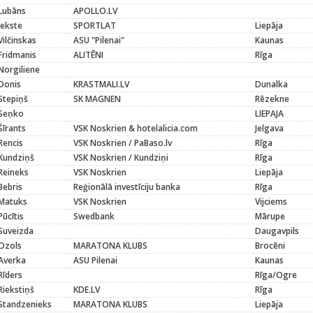
Lubāns
APOLLO.LV
Jekste
SPORTLAT
Liepāja
Vilčinskas
ASU "Pilenai"
Kaunas
Fridmanis
ALITĒNI
Rīga
Norgiliene
Donis
KRASTMALI.LV
Dunalka
Stepiņš
SK MAGNEN
Rēzekne
Seņko
LIEPAJA
Šīrants
VSK Noskrien & hotelalicia.com
Jelgava
Rencis
VSK Noskrien / PaBaso.lv
Rīga
Kundziņš
VSK Noskrien / Kundziņi
Rīga
Reineks
VSK Noskrien
Liepāja
Bebris
Reģionālā investīciju banka
Rīga
Matuks
VSK Noskrien
Vijciems
Pūcītis
Swedbank
Mārupe
Suveizda
Daugavpils
Ozols
MARATONA KLUBS
Brocēni
Averka
ASU Pilenai
Kaunas
Rīders
Rīga/Ogre
Riekstiņš
KDE.LV
Rīga
Standzenieks
MARATONA KLUBS
Liepāja