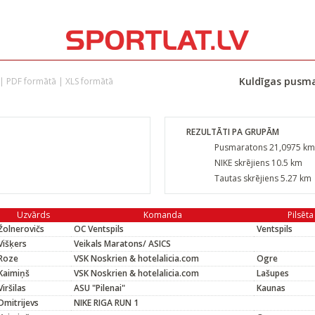
Kuldīgas pusma
|
PDF formātā
|
XLS formātā
REZULTĀTI PA GRUPĀM
Pusmaratons 21,0975 km
NIKE skrējiens 10.5 km
Tautas skrējiens 5.27 km
Uzvārds
Komanda
Pilsēta
Žolnerovičs
OC Ventspils
Ventspils
Višķers
Veikals Maratons/ ASICS
Roze
VSK Noskrien & hotelalicia.com
Ogre
Kaimiņš
VSK Noskrien & hotelalicia.com
Lašupes
Viršilas
ASU "Pilenai"
Kaunas
Dmitrijevs
NIKE RIGA RUN 1