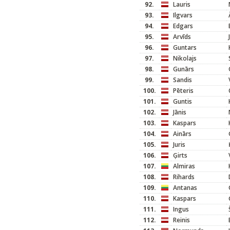
92.
Lauris
93.
Ilgvars
94.
Edgars
95.
Arvīds
96.
Guntars
97.
Nikolajs
98.
Gunārs
99.
Sandis
100.
Pēteris
101.
Guntis
102.
Jānis
103.
Kaspars
104.
Ainārs
105.
Juris
106.
Ģirts
107.
Almiras
108.
Rihards
109.
Antanas
110.
Kaspars
111.
Ingus
112.
Reinis