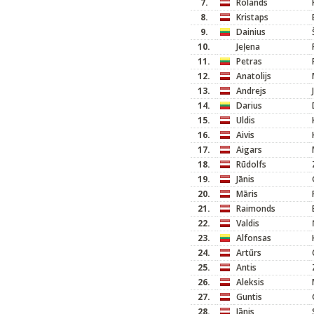
7.
Rolands
8.
Kristaps
9.
Dainius
10.
Jeļena
11.
Petras
12.
Anatolijs
13.
Andrejs
14.
Darius
15.
Uldis
16.
Aivis
17.
Aigars
18.
Rūdolfs
19.
Jānis
20.
Māris
21.
Raimonds
22.
Valdis
23.
Alfonsas
24.
Artūrs
25.
Antis
26.
Aleksis
27.
Guntis
28.
Jānis