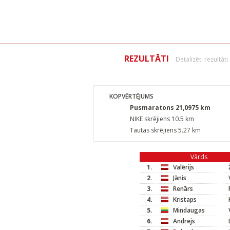
REZULTĀTI
Detalizēti rezultāti
KOPVĒRTĒJUMS
Pusmaratons 21,0975 km
NIKE skrējiens 10.5 km
Tautas skrējiens 5.27 km
Vārds
1.
Valērijs
2.
Jānis
3.
Renārs
4.
Kristaps
5.
Mindaugas
6.
Andrejs