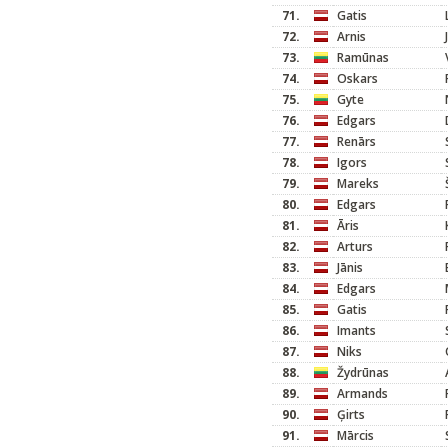
71.
Gatis
72.
Arnis
73.
Ramūnas
74.
Oskars
75.
Gyte
76.
Edgars
77.
Renārs
78.
Igors
79.
Mareks
80.
Edgars
81.
Āris
82.
Arturs
83.
Jānis
84.
Edgars
85.
Gatis
86.
Imants
87.
Niks
88.
Žydrūnas
89.
Armands
90.
Ģirts
91.
Mārcis