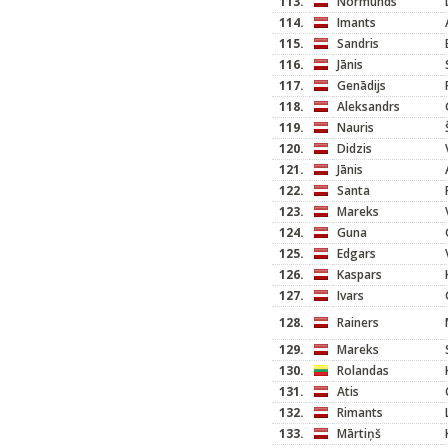
113.
Normunds
114.
Imants
115.
Sandris
116.
Jānis
117.
Genādijs
118.
Aleksandrs
119.
Nauris
120.
Didzis
121.
Jānis
122.
Santa
123.
Mareks
124.
Guna
125.
Edgars
126.
Kaspars
127.
Ivars
128.
Rainers
129.
Mareks
130.
Rolandas
131.
Atis
132.
Rimants
133.
Mārtiņš